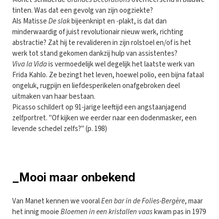
tinten. Was dat een gevolg van zijn oogziekte?
Als Matisse
De slak
bijeenknipt en -plakt, is dat dan
minderwaardig of juist revolutionair nieuw werk, richting
abstractie? Zat hij te revalideren in zijn rolstoel en/of is het
werk tot stand gekomen dankzij hulp van assistentes?
Viva la Vida
is vermoedelijk wel degelijk het laatste werk van
Frida Kahlo. Ze bezingt het leven, hoewel polio, een bijna fataal
ongeluk, rugpijn en liefdesperikelen onafgebroken deel
uitmaken van haar bestaan.
Picasso schildert op 91-jarige leeftijd een angstaanjagend
zelfportret. "Of kijken we eerder naar een dodenmasker, een
levende schedel zelfs?" (p. 198)
_Mooi maar onbekend
Van Manet kennen we vooral
Een bar in de Folies-Bergère
, maar
het innig mooie
Bloemen in een kristallen vaas
kwam pas in 1979