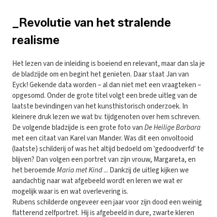
_Revolutie van het stralende
realisme
Het lezen van de inleiding is boeiend en relevant, maar dan sla je
de bladzijde om en begint het genieten. Daar staat Jan van
Eyck! Gekende data worden – al dan niet met een vraagteken –
opgesomd. Onder de grote titel volgt een brede uitleg van de
laatste bevindingen van het kunsthistorisch onderzoek. In
kleinere druk lezen we wat bv. tijdgenoten over hem schreven.
De volgende bladzijde is een grote foto van
De Heilige Barbara
met een citaat van Karel van Mander. Was dit een onvoltooid
(laatste) schilderij of was het altijd bedoeld om 'gedoodverfd' te
blijven? Dan volgen een portret van zijn vrouw, Margareta, en
het beroemde
Maria met Kind
... Dankzij de uitleg kijken we
aandachtig naar wat afgebeeld wordt en leren we wat er
mogelijk waar is en wat overlevering is.
Rubens schilderde ongeveer een jaar voor zijn dood een weinig
flatterend zelfportret. Hij is afgebeeld in dure, zwarte kleren