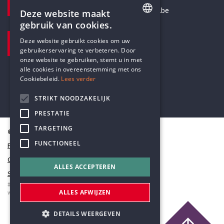
secretariaat@humanistischverbond.be
Deze website maakt
gebruik van cookies.
BEZOEKADRES
ENGLISH
Deze website gebruikt cookies om uw
Pottenbrug 4
gebruikerservaring te verbeteren. Door
DUTCH
Antwerpen, 2000
onze website te gebruiken, stemt u in met
alle cookies in overeenstemming met ons
Cookiebeleid.
Lees verder
STRIKT NOODZAKELIJK
PRESTATIE
TARGETING
© Humanistisch Verbond 2026
FUNCTIONEEL
Privacy
Cookiestatement
ALLES ACCEPTEREN
Sitemap
#codedwithlove by
Codelines
ALLES AFWIJZEN
webapplicaties
,
mobiele apps
&
maatwerk websites
DETAILS WEERGEVEN