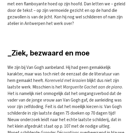
met een flamboyante hoed op zijn hoofd. Dan letten we – geleid
door de tekst – op zijn vermoeide gezicht en op de hand die
gezwollen is van de jicht. Kon hij nog wel schilderen of nam zijn
atelier in Antwerpen het werk over?
_Ziek, bezwaard en moe
We zijn bij Van Gogh aanbeland. Hij had geen gemakkelijk
karakter, maar was toch niet de eenzaat die de literatuur van
hem gemaakt heeft.
Korenveld met kraaien
blijkt dus niet zijn
laatste werk. Misschien is het
Marguerite Gachet aan de piano
.
Het is namelijk niet onmogelijk dat het omgangsverbod dat de
vader van de jonge vrouw aan Van Gogh gaf, de aanleiding was
voor zijn zelfdoding. Feit is dat het moeilijk kiezen is: Van Gogh
schilderde in zijn laatste dagen 75 doeken op 70 dagen tijd!
Nieuw onderzoek leidt naar het echte laatste schilderij, dat in
het klein afgedrukt staat op p. 107 met de nodige uitleg.
Monet schilderde
Grandes Décorations
overheersend in blauwe