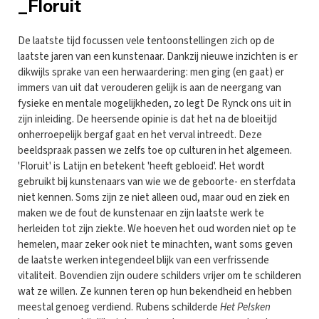
_Floruit
De laatste tijd focussen vele tentoonstellingen zich op de
laatste jaren van een kunstenaar. Dankzij nieuwe inzichten is er
dikwijls sprake van een herwaardering: men ging (en gaat) er
immers van uit dat verouderen gelijk is aan de neergang van
fysieke en mentale mogelijkheden, zo legt De Rynck ons uit in
zijn inleiding. De heersende opinie is dat het na de bloeitijd
onherroepelijk bergaf gaat en het verval intreedt. Deze
beeldspraak passen we zelfs toe op culturen in het algemeen.
'Floruit' is Latijn en betekent 'heeft gebloeid'. Het wordt
gebruikt bij kunstenaars van wie we de geboorte- en sterfdata
niet kennen. Soms zijn ze niet alleen oud, maar oud en ziek en
maken we de fout de kunstenaar en zijn laatste werk te
herleiden tot zijn ziekte. We hoeven het oud worden niet op te
hemelen, maar zeker ook niet te minachten, want soms geven
de laatste werken integendeel blijk van een verfrissende
vitaliteit. Bovendien zijn oudere schilders vrijer om te schilderen
wat ze willen. Ze kunnen teren op hun bekendheid en hebben
meestal genoeg verdiend. Rubens schilderde
Het Pelsken