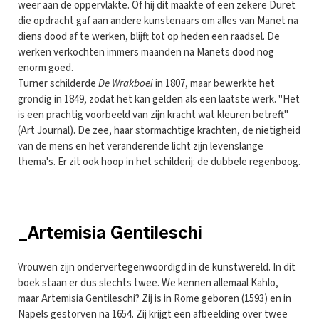
weer aan de oppervlakte. Of hij dit maakte of een zekere Duret
die opdracht gaf aan andere kunstenaars om alles van Manet na
diens dood af te werken, blijft tot op heden een raadsel. De
werken verkochten immers maanden na Manets dood nog
enorm goed.
Turner schilderde
De Wrakboei
in 1807, maar bewerkte het
grondig in 1849, zodat het kan gelden als een laatste werk. "Het
is een prachtig voorbeeld van zijn kracht wat kleuren betreft"
(Art Journal). De zee, haar stormachtige krachten, de nietigheid
van de mens en het veranderende licht zijn levenslange
thema's. Er zit ook hoop in het schilderij: de dubbele regenboog.
_Artemisia Gentileschi
Vrouwen zijn ondervertegenwoordigd in de kunstwereld. In dit
boek staan er dus slechts twee. We kennen allemaal Kahlo,
maar Artemisia Gentileschi? Zij is in Rome geboren (1593) en in
Napels gestorven na 1654. Zij krijgt een afbeelding over twee