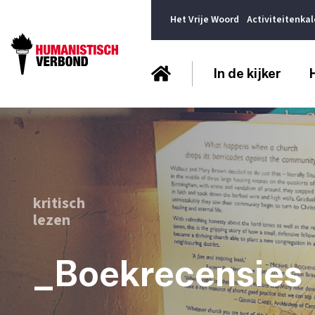
Het Vrije Woord
Activiteitenka
In de kijker
kritisch
lezen
_Boekrecensies