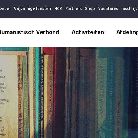
lender
Vrijzinnige feesten
NCZ
Partners
Shop
Vacatures
Inschrij
Humanistisch Verbond
Activiteiten
Afdelin