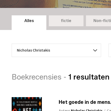
Alles
fictie
Non-fict
Boekrecensies -
1 resultaten
Het goede in de mens.
Auteur
Nicholas Christakis
/
Ca