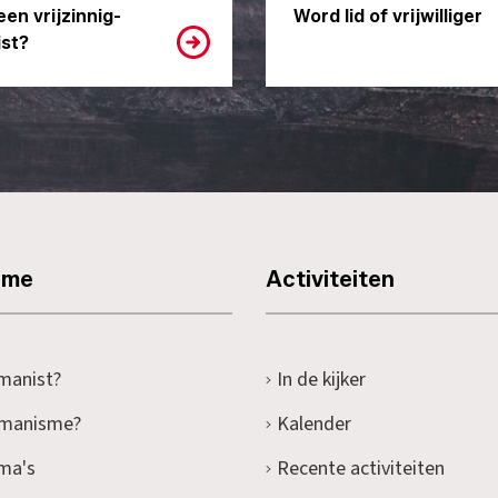
een vrijzinnig-
Word lid of vrijwilliger
st?
sme
Activiteiten
manist?
In de kijker
umanisme?
Kalender
ma's
Recente activiteiten