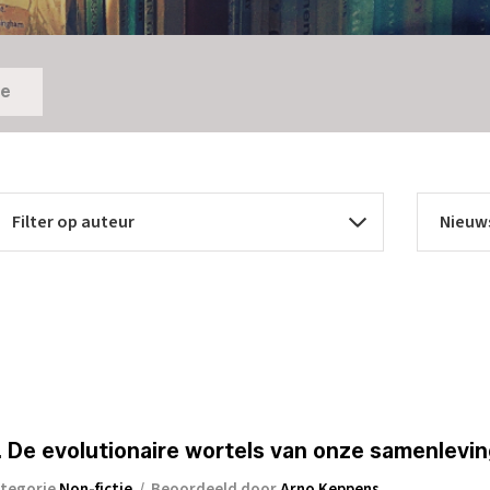
ie
 De evolutionaire wortels van onze samenlevi
tegorie
Non-fictie
/
Beoordeeld door
Arno Keppens