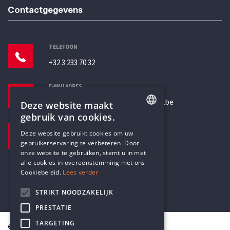
Contactgegevens
TELEFOON
+32 3 233 70 32
E-MAILADRES
secretariaat@humanistischverbond.be
Deze website maakt
gebruik van cookies.
BEZOEKADRES
ENGLISH
Deze website gebruikt cookies om uw
Pottenbrug 4
gebruikerservaring te verbeteren. Door
DUTCH
Antwerpen, 2000
onze website te gebruiken, stemt u in met
alle cookies in overeenstemming met ons
Cookiebeleid.
Lees verder
STRIKT NOODZAKELIJK
PRESTATIE
TARGETING
© Humanistisch Verbond 2026