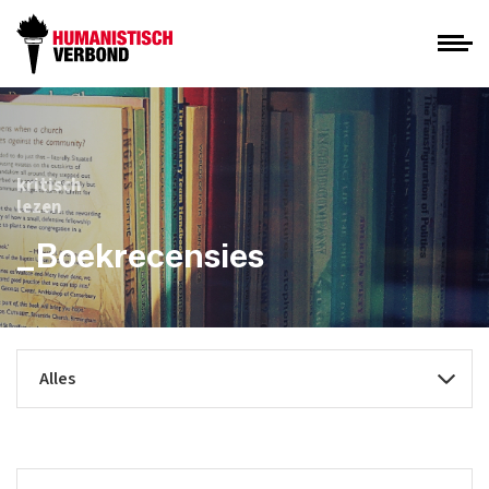
kritisch
lezen
_Boekrecensies