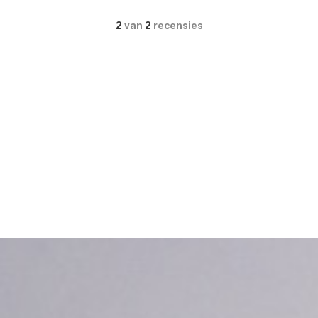
2
van
2
recensies