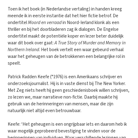
Toen ik het boek (in Nederlandse vertaling) in handen kreeg
meende ik in eerste instantie dat het hier fictie betrof. De
ondertitel
Moord en verraad
in Noord-Ierland klonk als een
thriller en bij het doorbladeren zag ik dialogen. De Engelse
ondertitel maakt de potentiële koper en lezer beter duidelijk
waar dit boek over gaat:
A True Story of Murder and Memory in
Northern Ireland
. Het boek vertelt een waar gebeurd verhaal
waar het geheugen van de betrokkenen een belangrijke rol in
speelt.
Patrick Radden Keefe (°1976) is een Amerikaans schrijver en
onderzoeksjournalist. Hij is in vaste dienst bij The New Yorker.
Met Zeg niets heeft hij geen geschiedenisboek willen schrijven,
zo lezen we, maar narratieve non-fictie. Daarbij maakte hij
gebruik van de herinneringen van mensen, maar die zijn
natuurlijk niet altijd even betrouwbaar.
Keefe: ‘Het geheugen is een ongrijpbaar iets en daarom heb ik
waar mogelijk geprobeerd bevestiging te vinden voor de
herinneringen van individuen. Waar verschillende lezingen van