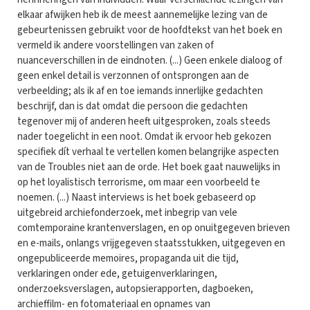
elkaar afwijken heb ik de meest aannemelijke lezing van de
gebeurtenissen gebruikt voor de hoofdtekst van het boek en
vermeld ik andere voorstellingen van zaken of
nuanceverschillen in de eindnoten. (...) Geen enkele dialoog of
geen enkel detail is verzonnen of ontsprongen aan de
verbeelding; als ik af en toe iemands innerlijke gedachten
beschrijf, dan is dat omdat die persoon die gedachten
tegenover mij of anderen heeft uitgesproken, zoals steeds
nader toegelicht in een noot. Omdat ik ervoor heb gekozen
specifiek dít verhaal te vertellen komen belangrijke aspecten
van de Troubles niet aan de orde. Het boek gaat nauwelijks in
op het loyalistisch terrorisme, om maar een voorbeeld te
noemen. (...) Naast interviews is het boek gebaseerd op
uitgebreid archiefonderzoek, met inbegrip van vele
comtemporaine krantenverslagen, en op onuitgegeven brieven
en e-mails, onlangs vrijgegeven staatsstukken, uitgegeven en
ongepubliceerde memoires, propaganda uit die tijd,
verklaringen onder ede, getuigenverklaringen,
onderzoeksverslagen, autopsierapporten, dagboeken,
archieffilm- en fotomateriaal en opnames van