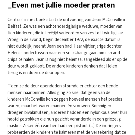
_Even met jullie moeder praten
Centraal in het boek staat de ontvoering van Jean McConville in
Belfast. Ze was een achtendertigjarige weduwe, moeder van
tien kinderen, die in leeftijd variëerden van zes tot twintig jaar.
Vroeg in de avond, begin december 1972, de exacte datum is
niet duidelijk, neemt Jean een bad. Haar vijftienjarige dochter
Helen is ondertussen naar een snackbar gegaan om fish and
chips te halen. Jean is nog niet helemaal aangekleed als er op de
deur wordt geklopt. De andere kinderen denken dat Helen
terug is en doen de deur open.
‘Toen ze de deur opendeden stormde er echter een bende
mensen naar binnen. Alles ging zo snel dat geen van de
kinderen McConville kon zeggen hoeveel mensen het precies
waren, maar het waren mannen én vrouwen. Sommigen
droegen bivakmutsen, anderen hadden een nylonkous over hun
hoofd getrokken die hun gezicht veranderde in een griezelig
masker. Zeker één van hen had een pistool. (...) De indringers
probeerden de kinderen te kalmeren met de verzekering dat ze