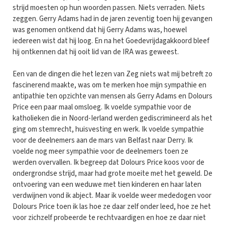
strijd moesten op hun woorden passen. Niets verraden. Niets
zeggen. Gerry Adams had in de jaren zeventig toen hij gevangen
was genomen ontkend dat hij Gerry Adams was, hoewel
iedereen wist dat hij loog. En na het Goedevrijdagakkoord bleef
hij ontkennen dat hij ooit lid van de IRA was geweest.
Een van de dingen die het lezen van Zeg niets wat mij betreft zo
fascinerend maakte, was om te merken hoe mijn sympathie en
antipathie ten opzichte van mensen als Gerry Adams en Dolours
Price een paar maal omsloeg. Ik voelde sympathie voor de
katholieken die in Noord-Ierland werden gediscrimineerd als het
ging om stemrecht, huisvesting en werk. Ik voelde sympathie
voor de deelnemers aan de mars van Belfast naar Derry. Ik
voelde nog meer sympathie voor de deelnemers toen ze
werden overvallen. Ik begreep dat Dolours Price koos voor de
ondergrondse strijd, maar had grote moeite met het geweld. De
ontvoering van een weduwe met tien kinderen en haar laten
verdwijnen vond ik abject. Maar ik voelde weer mededogen voor
Dolours Price toen ik las hoe ze daar zelf onder leed, hoe ze het
voor zichzelf probeerde te rechtvaardigen en hoe ze daar niet