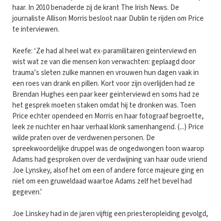
haar. In 2010 benaderde zij de krant The Irish News. De
journaliste Allison Morris besloot naar Dublin te rijden om Price
te interviewen.
Keefe: ‘Ze had al heel wat ex-paramilitairen geinterviewd en
wist wat ze van die mensen kon verwachten: geplaagd door
trauma’s sleten zulke mannen en vrouwen hun dagen vaak in
een roes van drank en pillen. Kort voor zijn overlijden had ze
Brendan Hughes een paar keer geinterviewd en soms had ze
het gesprek moeten staken omdat hij te dronken was. Toen
Price echter opendeed en Morris en haar fotograaf begroette,
leek ze nuchter en haar verhaal klonk samenhangend. (...) Price
wilde praten over de verdwenen personen. De
spreekwoordelijke druppel was de ongedwongen toon waarop
Adams had gesproken over de verdwijning van haar oude vriend
Joe Lynskey, alsof het om een of andere force majeure ging en
niet om een gruweldaad waartoe Adams zelf het bevel had
gegeven.’
Joe Linskey had in de jaren vijftig een priesteropleiding gevolgd,