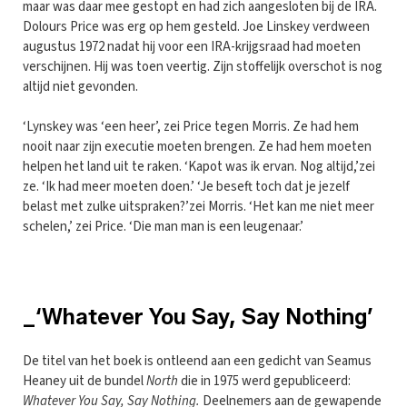
maar was daar mee gestopt en had zich aangesloten bij de IRA.
Dolours Price was erg op hem gesteld. Joe Linskey verdween
augustus 1972 nadat hij voor een IRA-krijgsraad had moeten
verschijnen. Hij was toen veertig. Zijn stoffelijk overschot is nog
altijd niet gevonden.
‘Lynskey was ‘een heer’, zei Price tegen Morris. Ze had hem
nooit naar zijn executie moeten brengen. Ze had hem moeten
helpen het land uit te raken. ‘Kapot was ik ervan. Nog altijd,’zei
ze. ‘Ik had meer moeten doen.’ ‘Je beseft toch dat je jezelf
belast met zulke uitspraken?’zei Morris. ‘Het kan me niet meer
schelen,’ zei Price. ‘Die man man is een leugenaar.’
_‘Whatever You Say, Say Nothing’
De titel van het boek is ontleend aan een gedicht van Seamus
Heaney uit de bundel
North
die in 1975 werd gepubliceerd:
Whatever You Say, Say Nothing.
Deelnemers aan de gewapende