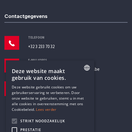
Contactgegevens
TELEFOON
+32 3 233 70 32
E-MAILADRES
secretariaat@humanistischverbond.be
Deze website maakt
gebruik van cookies.
BEZOEKADRES
ENGLISH
Deze website gebruikt cookies om uw
Pottenbrug 4
gebruikerservaring te verbeteren. Door
DUTCH
Antwerpen, 2000
onze website te gebruiken, stemt u in met
alle cookies in overeenstemming met ons
Cookiebeleid.
Lees verder
STRIKT NOODZAKELIJK
PRESTATIE