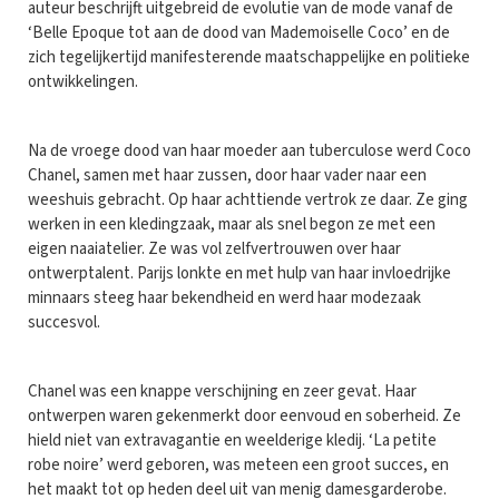
auteur beschrijft uitgebreid de evolutie van de mode vanaf de
‘Belle Epoque tot aan de dood van Mademoiselle Coco’ en de
zich tegelijkertijd manifesterende maatschappelijke en politieke
ontwikkelingen.
Na de vroege dood van haar moeder aan tuberculose werd Coco
Chanel, samen met haar zussen, door haar vader naar een
weeshuis gebracht. Op haar achttiende vertrok ze daar. Ze ging
werken in een kledingzaak, maar als snel begon ze met een
eigen naaiatelier. Ze was vol zelfvertrouwen over haar
ontwerptalent. Parijs lonkte en met hulp van haar invloedrijke
minnaars steeg haar bekendheid en werd haar modezaak
succesvol.
Chanel was een knappe verschijning en zeer gevat. Haar
ontwerpen waren gekenmerkt door eenvoud en soberheid. Ze
hield niet van extravagantie en weelderige kledij. ‘La petite
robe noire’ werd geboren, was meteen een groot succes, en
het maakt tot op heden deel uit van menig damesgarderobe.