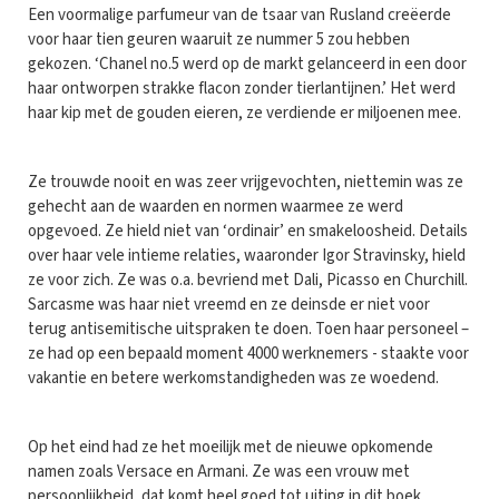
Een voormalige parfumeur van de tsaar van Rusland creëerde
voor haar tien geuren waaruit ze nummer 5 zou hebben
gekozen. ‘Chanel no.5 werd op de markt gelanceerd in een door
haar ontworpen strakke flacon zonder tierlantijnen.’ Het werd
haar kip met de gouden eieren, ze verdiende er miljoenen mee.
Ze trouwde nooit en was zeer vrijgevochten, niettemin was ze
gehecht aan de waarden en normen waarmee ze werd
opgevoed. Ze hield niet van ‘ordinair’ en smakeloosheid. Details
over haar vele intieme relaties, waaronder Igor Stravinsky, hield
ze voor zich. Ze was o.a. bevriend met Dali, Picasso en Churchill.
Sarcasme was haar niet vreemd en ze deinsde er niet voor
terug antisemitische uitspraken te doen. Toen haar personeel –
ze had op een bepaald moment 4000 werknemers - staakte voor
vakantie en betere werkomstandigheden was ze woedend.
Op het eind had ze het moeilijk met de nieuwe opkomende
namen zoals Versace en Armani. Ze was een vrouw met
persoonlijkheid, dat komt heel goed tot uiting in dit boek