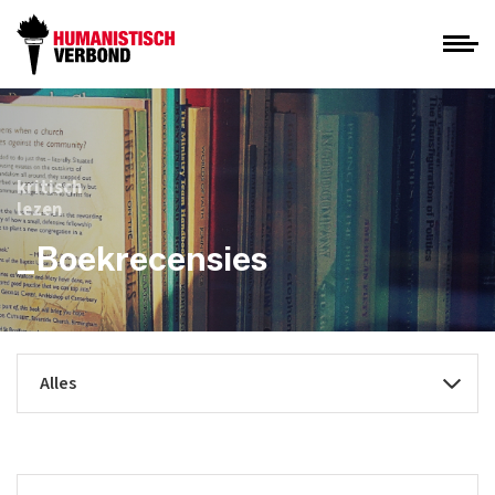
kritisch
lezen
_Boekrecensies