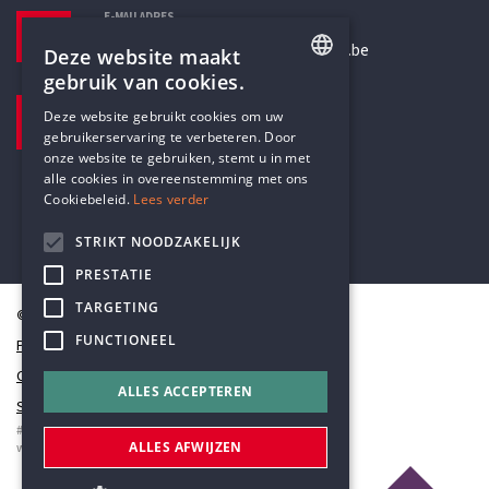
E-MAILADRES
secretariaat@humanistischverbond.be
Deze website maakt
gebruik van cookies.
BEZOEKADRES
ENGLISH
Deze website gebruikt cookies om uw
Pottenbrug 4
gebruikerservaring te verbeteren. Door
DUTCH
Antwerpen, 2000
onze website te gebruiken, stemt u in met
alle cookies in overeenstemming met ons
Cookiebeleid.
Lees verder
STRIKT NOODZAKELIJK
PRESTATIE
TARGETING
© Humanistisch Verbond 2026
FUNCTIONEEL
Privacy
Cookiestatement
ALLES ACCEPTEREN
Sitemap
#codedwithlove by
Codelines
ALLES AFWIJZEN
webapplicaties
,
mobiele apps
&
maatwerk websites