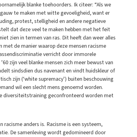
ornamelijk blanke toehoorders. Ik citeer: “Als we
 algauw te maken met witte gevoeligheid, want er
ing, protest, stelligheid en andere negatieve
stelt dat deze veel te maken hebben met het feit
iet zien in termen van ras. Dit heeft dan weer alles
’ en met de manier waarop deze mensen racisme
rassendiscriminatie verricht door immorele
 ’60 zijn veel blanke mensen zich meer bewust van
delt sindsdien dus navenant en vindt huidskleur of
stisch zijn (‘white supremacy’) buiten beschouwing
 niemand wil een slecht mens genoemd worden.
ke diversiteitstraining geconfronteerd worden met
an racisme anders is. Racisme is een systeem,
atie. De samenleving wordt gedomineerd door