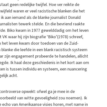
aat geen redelijke twijfel. Hoe ver reikte de
ijfeld waren er veel racistische blanken die het
k aan iemand als de blanke journalist Donald
urnalisten tewerk stelde. En die bevriend raakte
dde. Biko kwam in 1977 gewelddadig om het leven
VK waar hij zijn biografie ‘Biko’(1978) schreef,
m het leven kwam door toedoen van de Zuid-
blanke die leefde in een blank racistisch systeem
naar zijn engagement probeerde te handelen, allicht
egde. Ik haal deze geschiedenis in het kort aan om
ken is tussen individu en systeem, een nuancering
elijk acht.
l controverse opwekt: ofwel ga je mee in de
 voorbeeld van witte gevoeligheid zou noemen). Ik
e echo van Amerikaanse visies horen, met name in