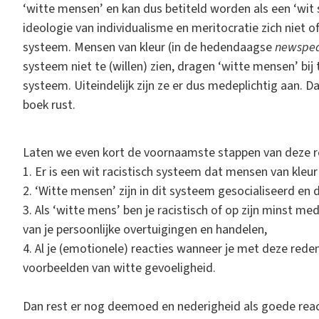
‘witte mensen’ en kan dus betiteld worden als een ‘wit
ideologie van individualisme en meritocratie zich niet o
systeem. Mensen van kleur (in de hedendaagse
newspe
systeem niet te (willen) zien, dragen ‘witte mensen’ bij
systeem. Uiteindelijk zijn ze er dus medeplichtig aan. 
boek rust.
Laten we even kort de voornaamste stappen van deze red
1. Er is een wit racistisch systeem dat mensen van kleu
2. ‘Witte mensen’ zijn in dit systeem gesocialiseerd en 
3. Als ‘witte mens’ ben je racistisch of op zijn minst me
van je persoonlijke overtuigingen en handelen,
4. Al je (emotionele) reacties wanneer je met deze rede
voorbeelden van witte gevoeligheid.
Dan rest er nog deemoed en nederigheid als goede reac