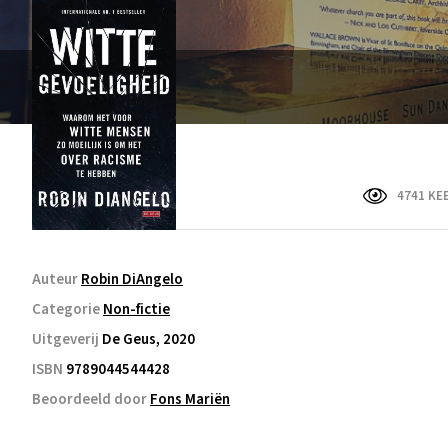
4741 KE
Auteur
Robin DiAngelo
Categorie
Non-fictie
Uitgeverij
De Geus, 2020
ISBN
9789044544428
Beoordeeld door
Fons Mariën