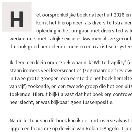
H
et oorspronkelijke boek dateert uit 2018 en 
komt het hierop neer: als diversiteitstrain
opleiding in het omgaan met diversiteit wil
werknemers met talrijke excuses kwamen als ze geconf
dat ook goed bedoelende mensen een racistisch systee
Ik deed een klein onderzoek waarin ik ‘White fragility’ (
staan immers veel lezersreacties (zogenaamde “reviews”
in twee grote groepen: een eerste die het boek hemelte
van vijf) toekende, en een tweede groep die het een uits
toekende. Hieruit blijkt alvast dat het boek erg controv
heel slecht, er was blijkbaar geen tussenpositie.
Na de lectuur van dit boek kan ik de controverse alvast b
liggen en focus me op de visie van Robin DiAngelo. Tijde