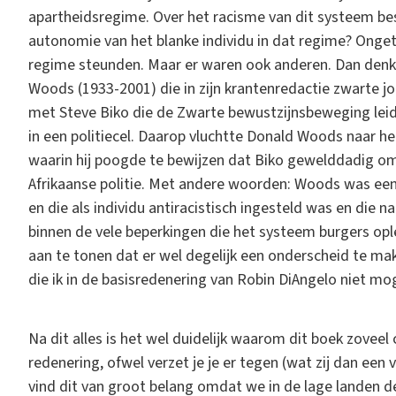
apartheidsregime. Over het racisme van dit systeem best
autonomie van het blanke individu in dat regime? Ongetw
regime steunden. Maar er waren ook anderen. Dan denk i
Woods (1933-2001) die in zijn krantenredactie zwarte jo
met Steve Biko die de Zwarte bewustzijnsbeweging lei
in een politiecel. Daarop vluchtte Donald Woods naar het 
waarin hij poogde te bewijzen dat Biko gewelddadig o
Afrikaanse politie. Met andere woorden: Woods was een 
en die als individu antiracistisch ingesteld was en die 
binnen de vele beperkingen die het systeem burgers opl
aan te tonen dat er wel degelijk een onderscheid te ma
die ik in de basisredenering van Robin DiAngelo niet mog
Na dit alles is het wel duidelijk waarom dit boek zovee
redenering, ofwel verzet je je er tegen (wat zij dan een
vind dit van groot belang omdat we in de lage landen d