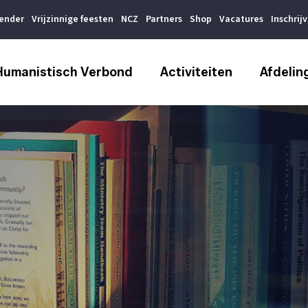
lender
Vrijzinnige feesten
NCZ
Partners
Shop
Vacatures
Inschrij
Humanistisch Verbond
Activiteiten
Afdelin