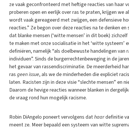
ze vaak geconfronteerd met heftige reacties van haar vo
proberen open en eerlijk over ras te praten, krijgen we
wordt vaak gereageerd met zwijgen, een defensieve houd
reacties.” Ze begon over deze reacties na te denken en 
dat blanke mensen (‘witte mensen’ in dit boek) zichzelf n
te maken met onze socialisatie in het ‘witte systeem
definiëren, namelijk “als doelbewuste handelingen van 
individuen”. Sinds de burgerrechtenbeweging in de jaren
het gevaar van rassendiscriminatie. De meerderheid han
ras
geen issue
, als we de minderheden die expliciet raci
laten. Racisten zijn in deze visie “slechte mensen” en
Daarom de hevige reacties wanneer blanken in dergelij
de vraag rond hun mogelijk racisme.
Robin DiAngelo poneert vervolgens dat
haar
definitie v
meent ze. Meer bepaald een systeem van witte suprem