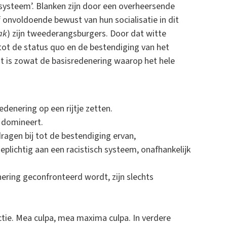
 systeem’. Blanken zijn door een overheersende
f onvoldoende bewust van hun socialisatie in dit
ak
) zijn tweederangsburgers. Door dat witte
 tot de status quo en de bestendiging van het
Dat is zowat de basisredenering waarop het hele
enering op een rijtje zetten.
r domineert.
dragen bij tot de bestendiging ervan,
deplichtig aan een racistisch systeem, onafhankelijk
nering geconfronteerd wordt, zijn slechts
tie. Mea culpa, mea maxima culpa. In verdere