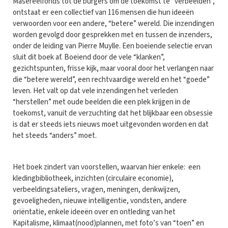
Masereelfonds tot de burgers om de toekomst te “verbeelden”,
ontstaat er een collectief van 116 mensen die hun ideeën
verwoorden voor een andere, “betere” wereld. Die inzendingen
worden gevolgd door gesprekken met en tussen de inzenders,
onder de leiding van Pierre Muylle. Een boeiende selectie ervan
sluit dit boek af. Boeiend door de vele “klanken”,
gezichtspunten, frisse kijk, maar vooral door het verlangen naar
die “betere wereld”, een rechtvaardige wereld en het “goede”
leven. Het valt op dat vele inzendingen het verleden
“herstellen” met oude beelden die een plek krijgen in de
toekomst, vanuit de verzuchting dat het blijkbaar een obsessie
is dat er steeds iets nieuws moet uitgevonden worden en dat
het steeds “anders” moet.
Het boek zindert van voorstellen, waarvan hier enkele: een
kledingbibliotheek, inzichten (circulaire economie),
verbeeldingsateliers, vragen, meningen, denkwijzen,
gevoeligheden, nieuwe intelligentie, vondsten, andere
oriëntatie, enkele ideeën over en ontleding van het
Kapitalisme, klimaat(nood)plannen, met foto’s van “toen” en