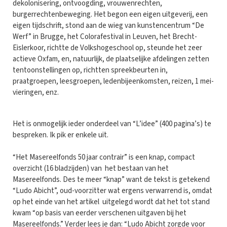
dekolonisering, ontvoogding, vrouwenrechten,
burgerrechtenbeweging. Het begon een eigen uitgeverij, een
eigen tijdschrift, stond aan de wieg van kunstencentrum “De
Werf” in Brugge, het Colorafestival in Leuven, het Brecht-
Eislerkoor, richtte de Volkshogeschool op, steunde het zeer
actieve Oxfam, en, natuurlijk, de plaatselijke afdelingen zetten
tentoonstellingen op, richtten spreekbeurten in,
praatgroepen, leesgroepen, ledenbijeenkomsten, reizen, 1 mei-
vieringen, enz.
Het is onmogelijk ieder onderdeel van “L’idee” (400 pagina’s) te
bespreken. Ik pik er enkele uit.
“Het Masereelfonds 50 jaar contrair” is een knap, compact
overzicht (16 bladzijden) van het bestaan van het
Masereelfonds. Des te meer “knap” want de tekst is getekend
“Ludo Abicht”, oud-voorzitter wat ergens verwarrend is, omdat
op het einde van het artikel uitgelegd wordt dat het tot stand
kwam “op basis van eerder verschenen uitgaven bij het
Masereelfonds.” Verder lees je dan: “Ludo Abicht zorgde voor