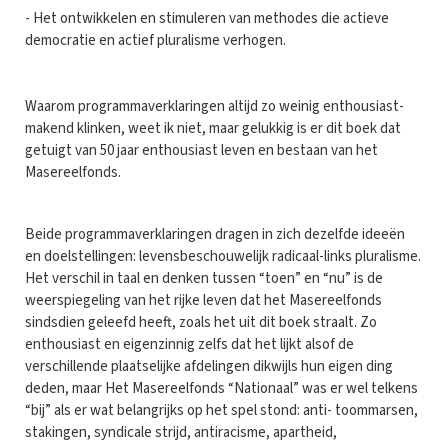
- Het ontwikkelen en stimuleren van methodes die actieve
democratie en actief pluralisme verhogen.
Waarom programmaverklaringen altijd zo weinig enthousiast-
makend klinken, weet ik niet, maar gelukkig is er dit boek dat
getuigt van 50 jaar enthousiast leven en bestaan van het
Masereelfonds.
Beide programmaverklaringen dragen in zich dezelfde ideeën
en doelstellingen: levensbeschouwelijk radicaal-links pluralisme.
Het verschil in taal en denken tussen “toen” en “nu” is de
weerspiegeling van het rijke leven dat het Masereelfonds
sindsdien geleefd heeft, zoals het uit dit boek straalt. Zo
enthousiast en eigenzinnig zelfs dat het lijkt alsof de
verschillende plaatselijke afdelingen dikwijls hun eigen ding
deden, maar Het Masereelfonds “Nationaal” was er wel telkens
“bij” als er wat belangrijks op het spel stond: anti- toommarsen,
stakingen, syndicale strijd, antiracisme, apartheid,