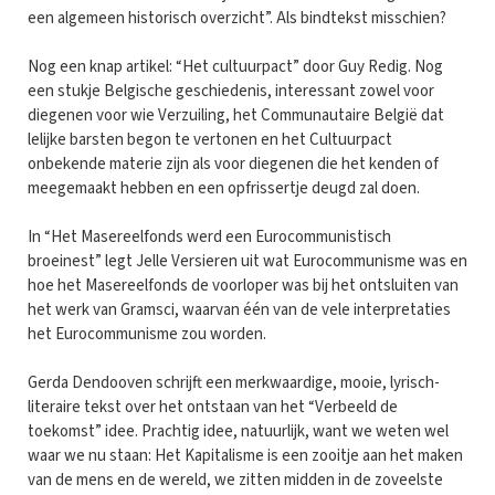
een algemeen historisch overzicht”. Als bindtekst misschien?
Nog een knap artikel: “Het cultuurpact” door Guy Redig. Nog
een stukje Belgische geschiedenis, interessant zowel voor
diegenen voor wie Verzuiling, het Communautaire België dat
lelijke barsten begon te vertonen en het Cultuurpact
onbekende materie zijn als voor diegenen die het kenden of
meegemaakt hebben en een opfrissertje deugd zal doen.
In “Het Masereelfonds werd een Eurocommunistisch
broeinest” legt Jelle Versieren uit wat Eurocommunisme was en
hoe het Masereelfonds de voorloper was bij het ontsluiten van
het werk van Gramsci, waarvan één van de vele interpretaties
het Eurocommunisme zou worden.
Gerda Dendooven schrijft een merkwaardige, mooie, lyrisch-
literaire tekst over het ontstaan van het “Verbeeld de
toekomst” idee. Prachtig idee, natuurlijk, want we weten wel
waar we nu staan: Het Kapitalisme is een zooitje aan het maken
van de mens en de wereld, we zitten midden in de zoveelste