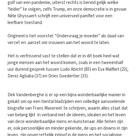
golf van een pandemie, uiterst rechts is bereid gelijk welke
“leider” te volgen, zelfs Trump, en onze democratie is in gevaar.
Nèle Ghyssaert schrijft een universeel pamflet voor een
leefbare toestand.
Origineel is het voorstel: “Ondervraag je moeder” als daad van
verzet en aanzet om vrouwen aan het woord te laten.
Het is verfrissend vast te stellen dat er in dit boek heel wat
jonge mensen aan het woord komen, zoals in een tweeënhalf
uur durend gesprek tussen Ludo Abicht (83) en Eva Malfliet (23),
Deniz Agbaba (37) en Dries Goedertier (33).
Dirk Vandenberghe is er op een bijna wonderbaarlijke manier in
gelukt om op een tiental bladzijden een volledige aanvoelende
biografie van Frans Masereel te schrijven, waarin alles staat dat
van belang lijkt in verband met de ideeën, idealen en het leven
van deze wonderbaarlijke mens en kunstenaar. Alle feiten zijn
er, ook persoonlijke en minder gekende, de ups en downs in zijn
leven, zijn onverzettelijk geloof in de mens en het socialisme,