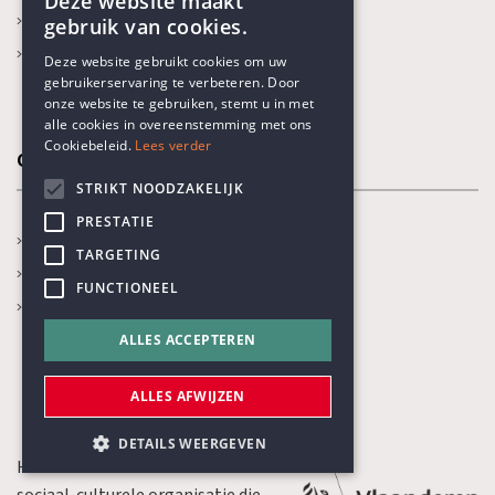
Deze website maakt
Boekenprijs
gebruik van cookies.
ENGLISH
Karel Poma-lezing
Deze website gebruikt cookies om uw
gebruikerservaring te verbeteren. Door
DUTCH
onze website te gebruiken, stemt u in met
alle cookies in overeenstemming met ons
Cookiebeleid.
Lees verder
Onze thema's
STRIKT NOODZAKELIJK
PRESTATIE
Jaarthema
TARGETING
Opvoeden en onderwijs
FUNCTIONEEL
Gezondheidszorg
ALLES ACCEPTEREN
ALLES AFWIJZEN
DETAILS WEERGEVEN
Het Humanistisch Verbond is een