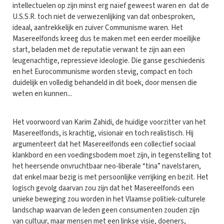
intellectuelen op zijn minst erg naïef geweest waren en dat de
U.S.S.R. toch niet de verwezenlijking van dat onbesproken,
ideaal, aantrekkelijk en zuiver Communisme waren. Het
Masereelfonds kreeg dus te maken met een eerder moeilijke
start, beladen met de reputatie verwant te zijn aan een
leugenachtige, repressieve ideologie. Die ganse geschiedenis
en het Eurocommunisme worden stevig, compact en toch
duidelijk en volledig behandeld in dit boek, door mensen die
weten en kunnen...
Het voorwoord van Karim Zahidi, de huidige voorzitter van het
Masereelfonds, is krachtig, visionair en toch realistisch. Hij
argumenteert dat het Masereelfonds een collectief sociaal
klankbord en een voedingsbodem moet zijn, in tegenstelling tot
het heersende onvruchtbaar neo-liberale “tina” navelstaren,
dat enkel maar bezig is met persoonlijke verrijking en bezit. Het
logisch gevolg daarvan zou zijn dat het Masereelfonds een
unieke beweging zou worden in het Vlaamse politiek-culturele
landschap waarvan de leden geen consumenten zouden zijn
van cultuur, maar mensen met een linkse visie, doeners,