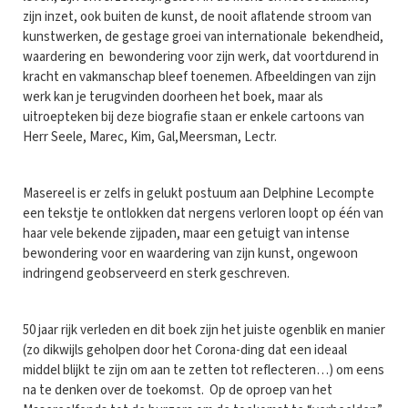
zijn inzet, ook buiten de kunst, de nooit aflatende stroom van
kunstwerken, de gestage groei van internationale bekendheid,
waardering en bewondering voor zijn werk, dat voortdurend in
kracht en vakmanschap bleef toenemen. Afbeeldingen van zijn
werk kan je terugvinden doorheen het boek, maar als
uitroepteken bij deze biografie staan er enkele cartoons van
Herr Seele, Marec, Kim, Gal,Meersman, Lectr.
Masereel is er zelfs in gelukt postuum aan Delphine Lecompte
een tekstje te ontlokken dat nergens verloren loopt op één van
haar vele bekende zijpaden, maar een getuigt van intense
bewondering voor en waardering van zijn kunst, ongewoon
indringend geobserveerd en sterk geschreven.
50 jaar rijk verleden en dit boek zijn het juiste ogenblik en manier
(zo dikwijls geholpen door het Corona-ding dat een ideaal
middel blijkt te zijn om aan te zetten tot reflecteren…) om eens
na te denken over de toekomst. Op de oproep van het