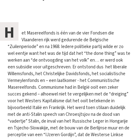
H
et Masereelfonds is één van de vier Fondsen die
Vlaanderen rijk werd gedurende de Belgische
“Zuilenperiode” en na 1968. Iedere politieke partij wilde er zo
wel eentje want het was de tijd dat het “the done thing” was te
werken aan “de ontvoogding van het volk” en… er werd ook
een subsidie voor uitgeschreven. Er ontstond dus het liberale
Willemsfonds, het Christelijke Davidsfonds, het socialistische
Vermeylenfonds en – een laatkomer - het Communistische
Masereelfonds. Communisme had in België ooit een zeker
succes gekend – alhoewel niet te vergelijken met de “dreiging”
voor het Westers Kapitalisme dat het ooit betekende in
bijvoorbeeld Italië en Frankrijk. Het werd toen stilaan duidelijk
met de anti-Stalin speech van Chroesjtsjov na de dood van
“vadertje” Stalin, de inval van het Russische Leger in Hongarije
en Tsjecho-Slowakije, met de bouw van de Berlijnse muur en de
perceptie van een “IJzeren Gordijn”, dat de Westerse Linkse