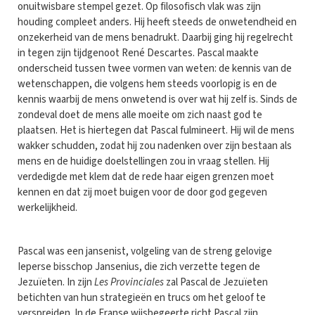
onuitwisbare stempel gezet. Op filosofisch vlak was zijn
houding compleet anders. Hij heeft steeds de onwetendheid en
onzekerheid van de mens benadrukt. Daarbij ging hij regelrecht
in tegen zijn tijdgenoot René Descartes. Pascal maakte
onderscheid tussen twee vormen van weten: de kennis van de
wetenschappen, die volgens hem steeds voorlopig is en de
kennis waarbij de mens onwetend is over wat hij zelf is. Sinds de
zondeval doet de mens alle moeite om zich naast god te
plaatsen. Het is hiertegen dat Pascal fulmineert. Hij wil de mens
wakker schudden, zodat hij zou nadenken over zijn bestaan als
mens en de huidige doelstellingen zou in vraag stellen. Hij
verdedigde met klem dat de rede haar eigen grenzen moet
kennen en dat zij moet buigen voor de door god gegeven
werkelijkheid.
Pascal was een jansenist, volgeling van de streng gelovige
Ieperse bisschop Jansenius, die zich verzette tegen de
Jezuïeten. In zijn
Les Provinciales
zal Pascal de Jezuïeten
betichten van hun strategieën en trucs om het geloof te
verspreiden. In de Franse wijsbegeerte richt Pascal zijn