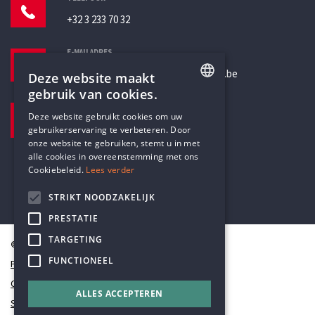
+32 3 233 70 32
E-MAILADRES
secretariaat@humanistischverbond.be
Deze website maakt
gebruik van cookies.
BEZOEKADRES
ENGLISH
Deze website gebruikt cookies om uw
Pottenbrug 4
gebruikerservaring te verbeteren. Door
DUTCH
Antwerpen, 2000
onze website te gebruiken, stemt u in met
alle cookies in overeenstemming met ons
Cookiebeleid.
Lees verder
STRIKT NOODZAKELIJK
PRESTATIE
TARGETING
© Humanistisch Verbond 2026
FUNCTIONEEL
Privacy
Cookiestatement
ALLES ACCEPTEREN
Sitemap