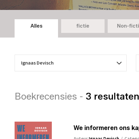
Alles
fictie
Non-fict
Boekrecensies -
3 resultate
We informeren ons ka
Auteur
Ignaas Devisch
/
Categ