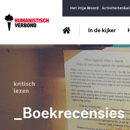
Het Vrije Woord
Activiteitenka
In de kijker
kritisch
lezen
_Boekrecensies