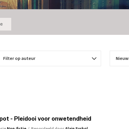
ie
n
pot - Pleidooi voor onwetendheid
orie
Non-fictie
/
Beoordeeld door
Alain Surkol