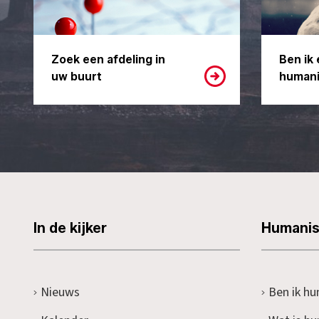
Zoek een afdeling in
Ben ik 
uw buurt
humani
In de kijker
Humani
Nieuws
Ben ik hu