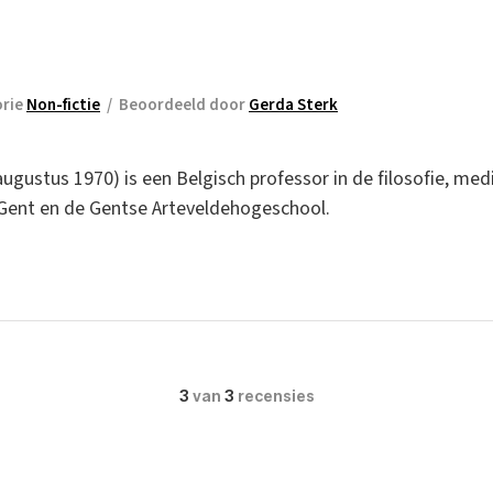
orie
Non-fictie
/
Beoordeeld door
Gerda Sterk
ugustus 1970) is een Belgisch professor in de filosofie, medis
t Gent en de Gentse Arteveldehogeschool.
3
van
3
recensies