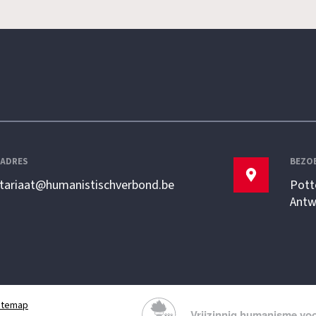
LADRES
BEZO
etariaat@humanistischverbond.be
Pott
Antw
itemap