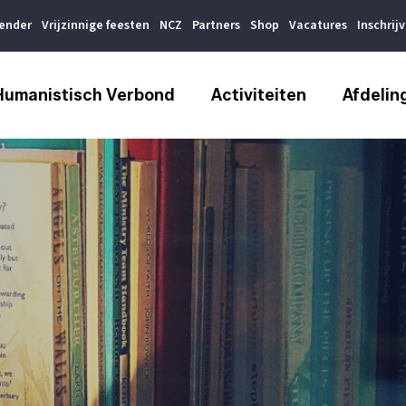
lender
Vrijzinnige feesten
NCZ
Partners
Shop
Vacatures
Inschrij
Humanistisch Verbond
Activiteiten
Afdelin