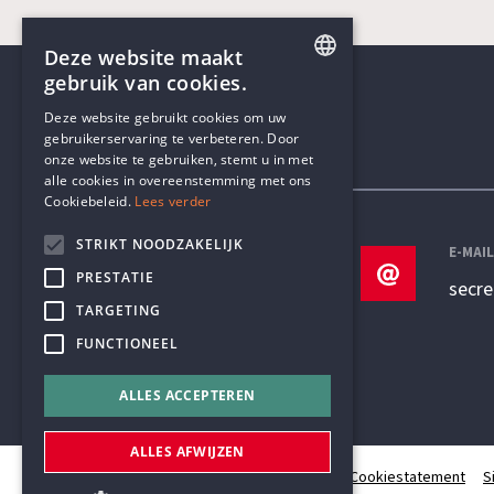
Deze website maakt
gebruik van cookies.
ENGLISH
Deze website gebruikt cookies om uw
gebruikerservaring te verbeteren. Door
DUTCH
onze website te gebruiken, stemt u in met
Contactgegevens
alle cookies in overeenstemming met ons
Cookiebeleid.
Lees verder
STRIKT NOODZAKELIJK
TELEFOON
E-MAI
PRESTATIE
+32 3 233 70 32
secr
TARGETING
FUNCTIONEEL
ALLES ACCEPTEREN
ALLES AFWIJZEN
© Humanistisch Verbond 2026
Privacy
Cookiestatement
S