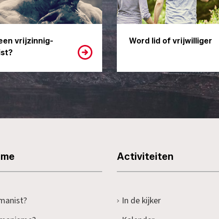
een vrijzinnig-
Word lid of vrijwilliger
st?
sme
Activiteiten
manist?
In de kijker