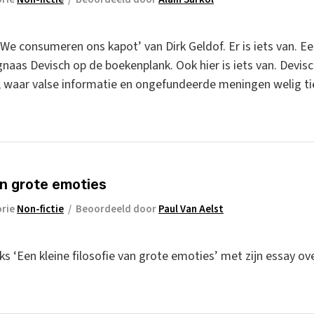
We consumeren ons kapot’ van Dirk Geldof. Er is iets van. Een
gnaas Devisch op de boekenplank. Ook hier is iets van. Devi
t, waar valse informatie en ongefundeerde meningen welig ti
an grote emoties
orie
Non-fictie
/
Beoordeeld door
Paul Van Aelst
s ‘Een kleine filosofie van grote emoties’ met zijn essay o