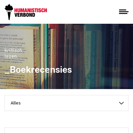
kritisch
lezen
_Boekrecensies