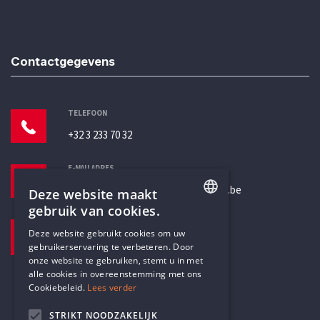
Contactgegevens
TELEFOON
+32 3 233 70 32
E-MAILADRES
secretariaat@humanistischverbond.be
Deze website maakt
gebruik van cookies.
BEZOEKADRES
ENGLISH
Deze website gebruikt cookies om uw
Pottenbrug 4
gebruikerservaring te verbeteren. Door
DUTCH
Antwerpen, 2000
onze website te gebruiken, stemt u in met
alle cookies in overeenstemming met ons
Cookiebeleid.
Lees verder
STRIKT NOODZAKELIJK