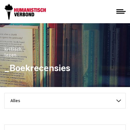
kritisch
lezen
_Boekrecensies