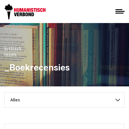
kritisch
lezen
_Boekrecensies