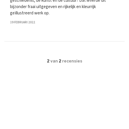
geschiedenis, de kunst en de cultuur? Dat leverde dit
bijzonder fraai uitgegeven en rijkelijk en kleurrijk
geïllustreerd werk op.
19 FEBRUARI 2022
2
van
2
recensies