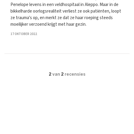
Penelope levens in een veldhospitaal in Aleppo. Maar in de
bikkelharde oorlogsrealiteit verliest ze ook patiënten, loopt
ze trauma's op, en merkt ze dat ze haar roeping steeds
moeilijker verzoend krijgt met haar gezin.
17 OKTOBER 2022
2
van
2
recensies