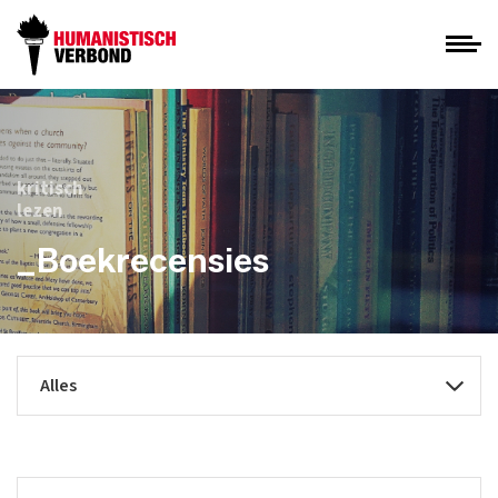
kritisch
lezen
_Boekrecensies