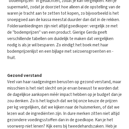
"bodemprijzen" in gedachten, zodat je kan vergelijken. Ken je
supermarkt, zodat je doorziet hoe alleen al de opstelling van de
waren je tracht aan te zetten tot kopen, zo bijvoorbeeld is het
snoepgoed aan de kassa meestal duurder dan dat in de rekken.
Folderaanbiedingen zijn niet altijd goedkoper: vergelijk ze met
de "bodemprijzen" van een product. Gierige Gerda geeft
verschillende tabellen om duidelijk te maken dat vergelijken
nodig is als je wil besparen. Zo eindigt het boek met haar
bodemprijzenlijst en een bijlage met seizoensgroenten en -
fruit.
Gezond verstand
Veel van haar raadgevingen berusten op gezond verstand, maar
misschien is het niet slecht om je ervan bewust te worden dat
de dagelijkse aankopen méér impact hebben op je budget dan je
zou denken. Zo is het logisch dat we bij onze keuze de prijzen
per kg vergelijken, dat we kijken naar de huismerken, of dat we
lezen wat de ingrediënten zijn. In dure merken zitten niet altijd
gezondere voedingsstoffen dan in de goedkope. Kan je het
voorwerp niet lenen? Kijk eens bij tweedehandszaken. Heb je