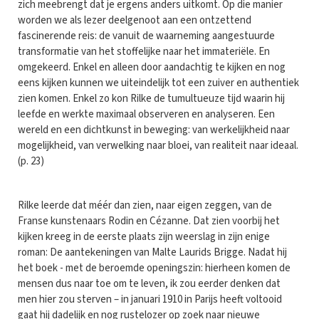
zich meebrengt dat je ergens anders uitkomt. Op die manier
worden we als lezer deelgenoot aan een ontzettend
fascinerende reis: de vanuit de waarneming aangestuurde
transformatie van het stoffelijke naar het immateriële. En
omgekeerd. Enkel en alleen door aandachtig te kijken en nog
eens kijken kunnen we uiteindelijk tot een zuiver en authentiek
zien komen. Enkel zo kon Rilke de tumultueuze tijd waarin hij
leefde en werkte maximaal observeren en analyseren. Een
wereld en een dichtkunst in beweging: van werkelijkheid naar
mogelijkheid, van verwelking naar bloei, van realiteit naar ideaal.
(p. 23)
Rilke leerde dat méér dan zien, naar eigen zeggen, van de
Franse kunstenaars Rodin en Cézanne. Dat zien voorbij het
kijken kreeg in de eerste plaats zijn weerslag in zijn enige
roman: De aantekeningen van Malte Laurids Brigge. Nadat hij
het boek - met de beroemde openingszin: hierheen komen de
mensen dus naar toe om te leven, ik zou eerder denken dat
men hier zou sterven – in januari 1910 in Parijs heeft voltooid
gaat hij dadelijk en nog rustelozer op zoek naar nieuwe