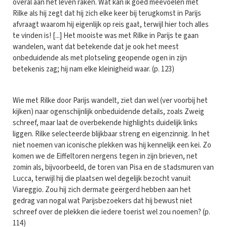
overal aan het leven raken. Wat kan ik goed meevoelen met
Rilke als hij zegt dat hij zich elke keer bij terugkomst in Parijs
afvraagt waarom hij eigenlijk op reis gaat, terwijl hier toch alles
te vinden is! [...] Het mooiste was met Rilke in Parijs te gaan
wandelen, want dat betekende dat je ook het meest
onbeduidende als met plotseling geopende ogen in zijn
betekenis zag; hij nam elke kleinigheid waar. (p. 123)
Wie met Rilke door Parijs wandelt, ziet dan wel (ver voorbij het
kijken) naar ogenschijnlijk onbeduidende details, zoals Zweig
schreef, maar laat de overbekende highlights duidelijk links
liggen. Rilke selecteerde blijkbaar streng en eigenzinnig. In het
niet noemen van iconische plekken was hij kennelijk een kei. Zo
komen we de Eiffeltoren nergens tegen in zijn brieven, net
zomin als, bijvoorbeeld, de toren van Pisa en de stadsmuren van
Lucca, terwijl hij die plaatsen wel degelijk bezocht vanuit
Viareggio. Zou hij zich dermate geërgerd hebben aan het
gedrag van nogal wat Parijsbezoekers dat hij bewust niet
schreef over de plekken die iedere toerist wel zou noemen? (p.
114)