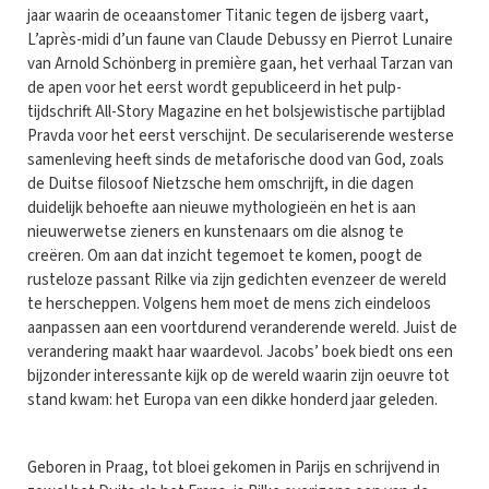
jaar waarin de oceaanstomer Titanic tegen de ijsberg vaart,
L’après-midi d’un faune van Claude Debussy en Pierrot Lunaire
van Arnold Schönberg in première gaan, het verhaal Tarzan van
de apen voor het eerst wordt gepubliceerd in het pulp-
tijdschrift All-Story Magazine en het bolsjewistische partijblad
Pravda voor het eerst verschijnt. De seculariserende westerse
samenleving heeft sinds de metaforische dood van God, zoals
de Duitse filosoof Nietzsche hem omschrijft, in die dagen
duidelijk behoefte aan nieuwe mythologieën en het is aan
nieuwerwetse zieners en kunstenaars om die alsnog te
creëren. Om aan dat inzicht tegemoet te komen, poogt de
rusteloze passant Rilke via zijn gedichten evenzeer de wereld
te herscheppen. Volgens hem moet de mens zich eindeloos
aanpassen aan een voortdurend veranderende wereld. Juist de
verandering maakt haar waardevol. Jacobs’ boek biedt ons een
bijzonder interessante kijk op de wereld waarin zijn oeuvre tot
stand kwam: het Europa van een dikke honderd jaar geleden.
Geboren in Praag, tot bloei gekomen in Parijs en schrijvend in