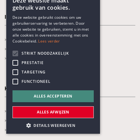
Deze website maakt
gebruik van cookies.
ENGLISH
In de kijker
Deze website gebruikt cookies om uw
gebruikerservaring te verbeteren. Door
DUTCH
onze website te gebruiken, stemt u in met
alle cookies in overeenstemming met ons
Nieuws
Cookiebeleid.
Lees verder
Kalender
STRIKT NOODZAKELIJK
Blogs
PRESTATIE
TARGETING
FUNCTIONEEL
Humanisme
ALLES ACCEPTEREN
Ben ik humanist?
ALLES AFWIJZEN
Wat is humanisme?
DETAILS WEERGEVEN
Onze thema's