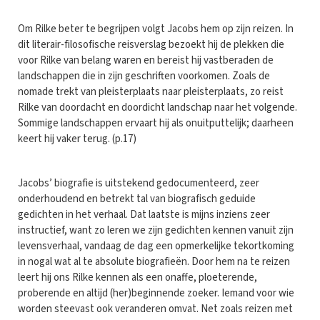
Om Rilke beter te begrijpen volgt Jacobs hem op zijn reizen. In
dit literair-filosofische reisverslag bezoekt hij de plekken die
voor Rilke van belang waren en bereist hij vastberaden de
landschappen die in zijn geschriften voorkomen. Zoals de
nomade trekt van pleisterplaats naar pleisterplaats, zo reist
Rilke van doordacht en doordicht landschap naar het volgende.
Sommige landschappen ervaart hij als onuitputtelijk; daarheen
keert hij vaker terug. (p.17)
Jacobs’ biografie is uitstekend gedocumenteerd, zeer
onderhoudend en betrekt tal van biografisch geduide
gedichten in het verhaal. Dat laatste is mijns inziens zeer
instructief, want zo leren we zijn gedichten kennen vanuit zijn
levensverhaal, vandaag de dag een opmerkelijke tekortkoming
in nogal wat al te absolute biografieën. Door hem na te reizen
leert hij ons Rilke kennen als een onaffe, ploeterende,
proberende en altijd (her)beginnende zoeker. Iemand voor wie
worden steevast ook veranderen omvat. Net zoals reizen met