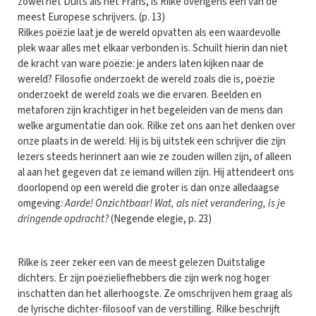
zowel het Duits als het Frans, is Rilke overigens een van de
meest Europese schrijvers. (p. 13)
Rilkes poëzie laat je de wereld opvatten als een waardevolle
plek waar alles met elkaar verbonden is. Schuilt hierin dan niet
de kracht van ware poëzie: je anders laten kijken naar de
wereld? Filosofie onderzoekt de wereld zoals die is, poëzie
onderzoekt de wereld zoals we die ervaren. Beelden en
metaforen zijn krachtiger in het begeleiden van de mens dan
welke argumentatie dan ook. Rilke zet ons aan het denken over
onze plaats in de wereld. Hij is bij uitstek een schrijver die zijn
lezers steeds herinnert aan wie ze zouden willen zijn, of alleen
al aan het gegeven dat ze iemand willen zijn. Hij attendeert ons
doorlopend op een wereld die groter is dan onze alledaagse
omgeving:
Aarde! Onzichtbaar! Wat, als niet verandering, is je
dringende opdracht?
(Negende elegie, p. 23)
Rilke is zeer zeker een van de meest gelezen Duitstalige
dichters. Er zijn poëzieliefhebbers die zijn werk nog hoger
inschatten dan het allerhoogste. Ze omschrijven hem graag als
de lyrische dichter-filosoof van de verstilling. Rilke beschrijft