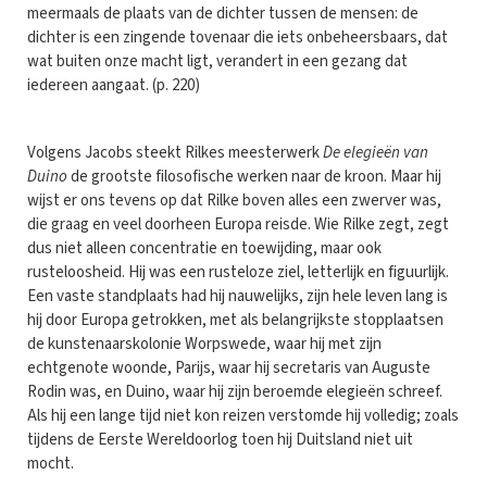
meermaals de plaats van de dichter tussen de mensen: de
dichter is een zingende tovenaar die iets onbeheersbaars, dat
wat buiten onze macht ligt, verandert in een gezang dat
iedereen aangaat. (p. 220)
Volgens Jacobs steekt Rilkes meesterwerk
De elegieën van
Duino
de grootste filosofische werken naar de kroon. Maar hij
wijst er ons tevens op dat Rilke boven alles een zwerver was,
die graag en veel doorheen Europa reisde. Wie Rilke zegt, zegt
dus niet alleen concentratie en toewijding, maar ook
rusteloosheid. Hij was een rusteloze ziel, letterlijk en figuurlijk.
Een vaste standplaats had hij nauwelijks, zijn hele leven lang is
hij door Europa getrokken, met als belangrijkste stopplaatsen
de kunstenaarskolonie Worpswede, waar hij met zijn
echtgenote woonde, Parijs, waar hij secretaris van Auguste
Rodin was, en Duino, waar hij zijn beroemde elegieën schreef.
Als hij een lange tijd niet kon reizen verstomde hij volledig; zoals
tijdens de Eerste Wereldoorlog toen hij Duitsland niet uit
mocht.