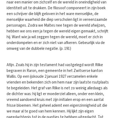
naar een manier om zichzelf en de wereld in oneindigheid van
identiteit uit te drukken. De filosoof componeert in zijn boek
een schrijver die blijft geloven in het ware menselijke, de
menselijke waarheid die diep verscholen ligt in vereenzaamde
personages. Zodra we Maltes nee tegen de wereld afwijzen,
hebben we ons een ja tegen de wereld eigen gemaakt, schrijft
hij. Want wie ja wil zeggen tegen de wereld, moet er zich in
onderdompelen en er zich niet van afkeren. Gebeurlijk via de
omweg van de dubbele negatie. (p. 191)
Afijn. Zoals hij in zijn testament had vastgelegd wordt Rilke
begraven in Raron, een gemeente in het Zwitserse kanton
Wallis. Op een ijskoude 2 januari 1927 verzamelen enkele
vrienden en bekenden zich om hem naar zijn laatste rsutplaats
te begeleiden. Het graf van Rilke is net zo weinig alledaags als
de dichter was: hij ligt er moederziel alleen, onder een klein,
vreemd aandoend kruis met zijn initialen erop en een aantal
frisse bloemen. Het geheel ademt een eigenzinnigheid uit die
we maar al te goed van hem kennen. Hij lijkt zijn eigen
nagedachtenis tot in de puntjes te hebben uitgedacht. Tot