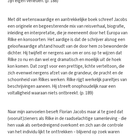
zijn eigen verleden. (p. 188)
Met dit wetenswaardige en aantrekkelijke boek schreef Jacobs
een originele en begeesterende mix van reisverhaal, biografie,
inleiding en interpretatie, die je meeneemt door het Europa van
Rilke en konsoorten. Het aardige is dat de schrijver alsnog een
geloofwaardige afstand houdt van de door hem zo bewonderde
dichter. Hij twijfelt er nergens aan om er ons op te wijzen dat
Rilke zo nu en dan wel erg dramatisch en moeilijk uit de hoek
kon komen. Dat zorgt voor een prettige, lichte verteltoon, die
zich evenwel nergens afzet van de grandeur, de pracht en de
schoonheid van Rilkes werken. Rilke rijgt werkelijk pareltjes van
beschrijvingen aaneen. Hij streeft onophoudelijk naar een
voltalligheid waaraan niets ontbreekt. (p. 189)
Naar mijn aanvoelen beseft Florian Jacobs maar al te goed dat
(vooruit)zieners als Rilke in de raadselachtige samenleving - die
hen vaak als oerbedreigend overkomt en zich aan de controle
van het individu lijkt te onttrekken – blijvend op zoek waren