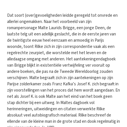
Dat soort (over)gevoeligheden leidde geregeld tot onvrede en
allerlei ongemakken. Naar het voorbeeld van zijn
romanpersonage Malte Laurids Brigge, een jonge Deen, de
laatste telg uit een adellijk geslacht, die in de eerste jaren van
de twintigste eeuw heel eenzaam en armoedig in Parijs
woonde, toont Rilke zich in zijn correspondentie vaak als een
regelrechte zeurpiet, die worstelde met het leven en de
alledaagse omgang met anderen. Het aantekeningendagboek
van Brigge blijkt in existentiële vertwijfeling ver vooruit op
andere boeken, die pas na de Tweede Wereldoorlog zouden
verschijnen. Malte begraaft zich in zijn aantekeningen op zijn
Parijse zolderkamer zoals Franz Kafka’s Josef K. zich begraaft in
zijn voorstellingen van het proces dat hem wordt aangedaan. En
net als Josef K. is ook Malte aan het eind van het boek geen
stap dichter bij een uitweg. In Maltes dagboek vol
herinneringen, uitweidingen en citaten verwerkte Rilke
absoluut veel autobiografisch materiaal. Rilke beschreef de
ellende van de kleine man in de grote stad en dook regelmatig in