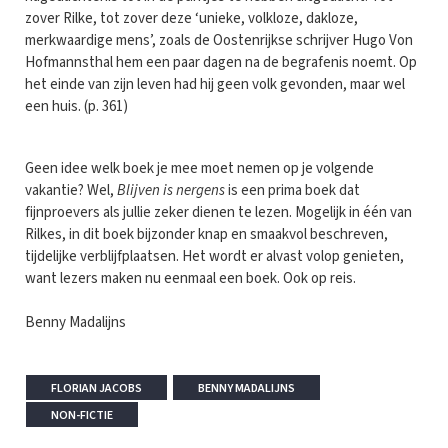
zover Rilke, tot zover deze ‘unieke, volkloze, dakloze,
merkwaardige mens’, zoals de Oostenrijkse schrijver Hugo Von
Hofmannsthal hem een paar dagen na de begrafenis noemt. Op
het einde van zijn leven had hij geen volk gevonden, maar wel
een huis. (p. 361)
Geen idee welk boek je mee moet nemen op je volgende
vakantie? Wel,
Blijven is nergens
is een prima boek dat
fijnproevers als jullie zeker dienen te lezen. Mogelijk in één van
Rilkes, in dit boek bijzonder knap en smaakvol beschreven,
tijdelijke verblijfplaatsen. Het wordt er alvast volop genieten,
want lezers maken nu eenmaal een boek. Ook op reis.
Benny Madalijns
FLORIAN JACOBS
BENNY MADALIJNS
NON-FICTIE