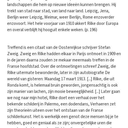
landschappen die hem op nieuwe ideeën kunnen brengen. Hij
trekt van stad naar stad, van land naar land. Leipzig, Jena,
Berlijn weer Leipzig, Weimar, weer Berlijn, Rome enzoverder
enzovoort. Het hele voorjaar van 1910 akkert Rilke door Europa
en overal verblijft hij hooguit enkele weken. (p. 196)
Treffend is een citaat van de Oostenrijkse schrijver Stefan
Zweig. Zweig en Rilke hadden elkaar in Parijs ontmoet in 1909 en
in de jaren daarna zouden ze mekaar meermaals treffen in de
Franse hoofdstad. Over die ontmoetingen schreef Zweig, die
Rilke uitermate bewonderde, later in zijn autobiografie De
wereld van gisteren: Maandag 17 maart 1913. [...] Rilke, die uit
Ronda komt, is helemaal bruin geworden, jongensachtig is ook
zijn manier van lachen, zijn mooie beweeglijkheid. [...] Later gaan
we nog naar mijn hotel, Rilke doet een verhaal over het
bekende schilderij in Palermo, een dodendans, Verhaeren zet
zijn theorieën uiteen over het ontstaan van de Franse
schilderkunst. Het is werkelijk een genot deze mensen bij je te
hebben, goed en geniaal als ze zijn; onvergetelijke uren die