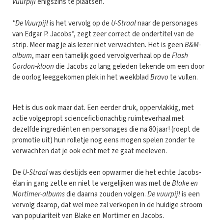
Vuurpijl
enigszins te plaatsen.
"De Vuurpijl
is het vervolg op de
U-Straal
naar de personages
van Edgar P. Jacobs”, zegt zeer correct de ondertitel van de
strip. Meer mag je als lezer niet verwachten. Het is geen
B&M-
album
, maar een tamelijk goed vervolgverhaal op de
Flash
Gordon-kloon
die Jacobs zo lang geleden tekende om een door
de oorlog leeggekomen plek in het weekblad
Bravo
te vullen.
Het is dus ook maar dat. Een eerder druk, oppervlakkig, met
actie volgepropt sciencefictionachtig ruimteverhaal met
dezelfde ingrediënten en personages die na 80 jaar! (roept de
promotie uit) hun rolletje nog eens mogen spelen zonder te
verwachten dat je ook echt met ze gaat meeleven.
De
U-Straal
was destijds een opwarmer die het echte Jacobs-
élan in gang zette en niet te vergelijken was met de
Blake en
Mortimer-albums
die daarna zouden volgen.
De vuurpijl
is een
vervolg daarop, dat wel mee zal verkopen in de huidige stroom
van populariteit van Blake en Mortimer en Jacobs.