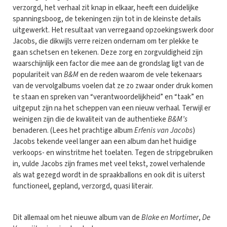
verzorgd, het verhaal zit knap in elkaar, heeft een duidelijke
spanningsboog, de tekeningen zijn tot in de kleinste details
uitgewerkt. Het resultaat van verregaand opzoekingswerk door
Jacobs, die dikwijls verre reizen ondernam om ter plekke te
gaan schetsen en tekenen. Deze zorg en zorgvuldigheid zijn
waarschijnlijk een factor die mee aan de grondslag ligt van de
populariteit van
B&M
en de reden waarom de vele tekenaars
van de vervolgalbums voelen dat ze zo zwaar onder druk komen
te staan en spreken van “verantwoordelijkheid” en “taak” en
uitgeput zijn na het scheppen van een nieuw verhaal. Terwijl er
weinigen zijn die de kwaliteit van de authentieke
B&M’s
benaderen. (Lees het prachtige album
Erfenis van Jacobs
)
Jacobs tekende veel langer aan een album dan het huidige
verkoops- en winstritme het toelaten. Tegen de stripgebruiken
in, vulde Jacobs zijn frames met veel tekst, zowel verhalende
als wat gezegd wordt in de spraakballons en ook dit is uiterst
functioneel, gepland, verzorgd, quasi literair.
Dit allemaal om het nieuwe album van de
Blake en Mortimer
,
De