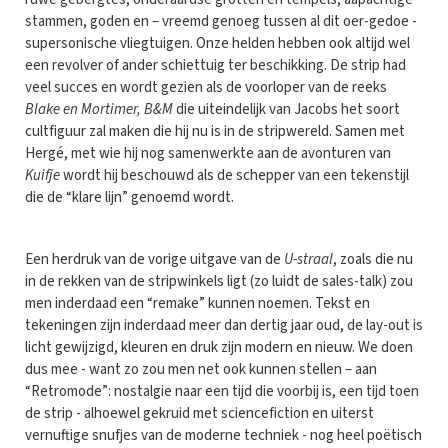
stammen, goden en – vreemd genoeg tussen al dit oer-gedoe -
supersonische vliegtuigen. Onze helden hebben ook altijd wel
een revolver of ander schiettuig ter beschikking. De strip had
veel succes en wordt gezien als de voorloper van de reeks
Blake en Mortimer, B&M
die uiteindelijk van Jacobs het soort
cultfiguur zal maken die hij nu is in de stripwereld. Samen met
Hergé, met wie hij nog samenwerkte aan de avonturen van
Kuifje
wordt hij beschouwd als de schepper van een tekenstijl
die de “klare lijn” genoemd wordt.
Een herdruk van de vorige uitgave van de
U-straal
, zoals die nu
in de rekken van de stripwinkels ligt (zo luidt de sales-talk) zou
men inderdaad een “remake” kunnen noemen. Tekst en
tekeningen zijn inderdaad meer dan dertig jaar oud, de lay-out is
licht gewijzigd, kleuren en druk zijn modern en nieuw. We doen
dus mee - want zo zou men net ook kunnen stellen – aan
“Retromode”: nostalgie naar een tijd die voorbij is, een tijd toen
de strip - alhoewel gekruid met sciencefiction en uiterst
vernuftige snufjes van de moderne techniek - nog heel poëtisch