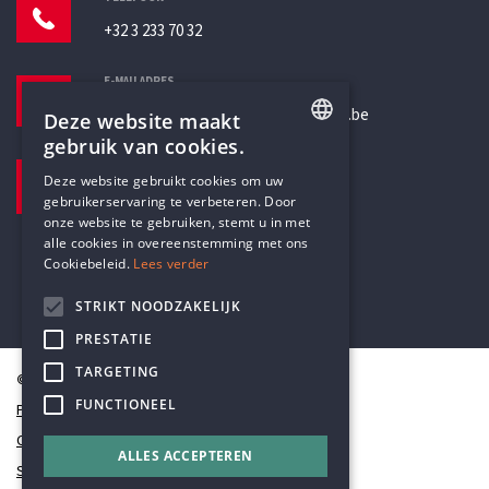
+32 3 233 70 32
E-MAILADRES
secretariaat@humanistischverbond.be
Deze website maakt
gebruik van cookies.
BEZOEKADRES
ENGLISH
Deze website gebruikt cookies om uw
Pottenbrug 4
gebruikerservaring te verbeteren. Door
DUTCH
Antwerpen, 2000
onze website te gebruiken, stemt u in met
alle cookies in overeenstemming met ons
Cookiebeleid.
Lees verder
STRIKT NOODZAKELIJK
PRESTATIE
TARGETING
© Humanistisch Verbond 2026
FUNCTIONEEL
Privacy
Cookiestatement
ALLES ACCEPTEREN
Sitemap