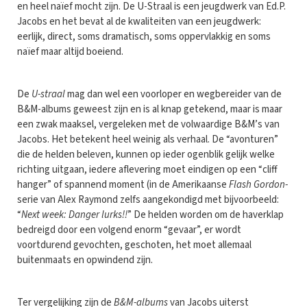
en heel naïef mocht zijn. De U-Straal is een jeugdwerk van Ed.P.
Jacobs en het bevat al de kwaliteiten van een jeugdwerk:
eerlijk, direct, soms dramatisch, soms oppervlakkig en soms
naïef maar altijd boeiend.
De
U-straal
mag dan wel een voorloper en wegbereider van de
B&M-albums geweest zijn en is al knap getekend, maar is maar
een zwak maaksel, vergeleken met de volwaardige B&M’s van
Jacobs. Het betekent heel weinig als verhaal. De “avonturen”
die de helden beleven, kunnen op ieder ogenblik gelijk welke
richting uitgaan, iedere aflevering moet eindigen op een “cliff
hanger” of spannend moment (in de Amerikaanse
Flash Gordon-
serie van Alex Raymond zelfs aangekondigd met bijvoorbeeld:
“
Next week: Danger lurks!!
” De helden worden om de haverklap
bedreigd door een volgend enorm “gevaar”, er wordt
voortdurend gevochten, geschoten, het moet allemaal
buitenmaats en opwindend zijn.
Ter vergelijking zijn de
B&M-albums
van Jacobs uiterst