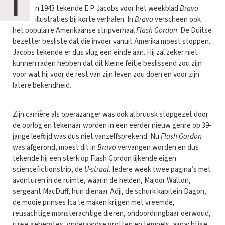
I
n 1943 tekende E.P. Jacobs voor het weekblad
Bravo
illustraties bij korte verhalen. In
Bravo
verscheen ook
het populaire Amerikaanse stripverhaal
Flash Gordon
. De Duitse
bezetter besliste dat die invoer vanuit Amerika moest stoppen.
Jacobs tekende er dus vlug een einde aan. Hij zal zeker niet
kunnen raden hebben dat dit kleine feitje beslissend zou zijn
voor wat hij voor de rest van zijn leven zou doen en voor zijn
latere bekendheid.
Zijn carrière als operazanger was ook al bruusk stopgezet door
de oorlog en tekenaar worden in een eerder nieuw genre op 39-
jarige leeftijd was dus niet vanzelfsprekend. Nu
Flash Gordon
was afgerond, moest dit in
Bravo
vervangen worden en dus
tekende hij een sterk op Flash Gordon lijkende eigen
sciencefictionstrip, de
U-straal
. Iedere week twee pagina’s met
avonturen in de ruimte, waarin de helden, Majoor Walton,
sergeant MacDuff, hun dienaar Adji, de schurk kapitein Dagon,
de mooie prinses Ica te maken krijgen met vreemde,
reusachtige monsterachtige dieren, ondoordringbaar oerwoud,
ruwe gebergtes, onderaardse grotten en tempels, aapachtige