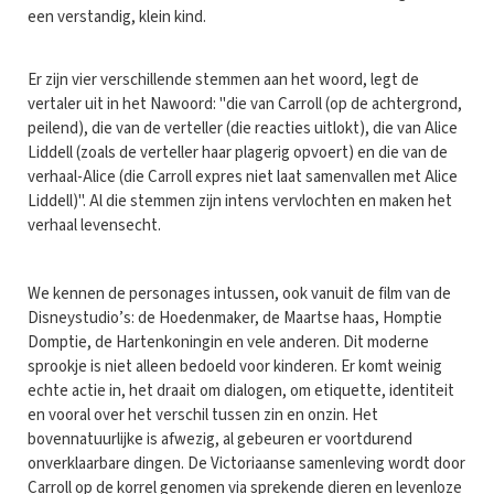
een verstandig, klein kind.
Er zijn vier verschillende stemmen aan het woord, legt de
vertaler uit in het Nawoord: "die van Carroll (op de achtergrond,
peilend), die van de verteller (die reacties uitlokt), die van Alice
Liddell (zoals de verteller haar plagerig opvoert) en die van de
verhaal-Alice (die Carroll expres niet laat samenvallen met Alice
Liddell)". Al die stemmen zijn intens vervlochten en maken het
verhaal levensecht.
We kennen de personages intussen, ook vanuit de film van de
Disneystudio’s: de Hoedenmaker, de Maartse haas, Homptie
Domptie, de Hartenkoningin en vele anderen. Dit moderne
sprookje is niet alleen bedoeld voor kinderen. Er komt weinig
echte actie in, het draait om dialogen, om etiquette, identiteit
en vooral over het verschil tussen zin en onzin. Het
bovennatuurlijke is afwezig, al gebeuren er voortdurend
onverklaarbare dingen. De Victoriaanse samenleving wordt door
Carroll op de korrel genomen via sprekende dieren en levenloze