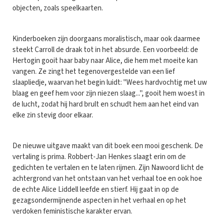
objecten, zoals speelkaarten.
Kinderboeken zijn doorgaans moralistisch, maar ook daarmee
steekt Carroll de draak tot in het absurde. Een voorbeeld: de
Hertogin gooit haar baby naar Alice, die hem met moeite kan
vangen. Ze zingt het tegenovergestelde van een lief
slaapliedje, waarvan het begin luidt: "Wees hardvochtig met uw
blaag en geef hem voor zijn niezen slaag...", gooit hem woest in
de lucht, zodat hij hard brult en schudt hem aan het eind van
elke zin stevig door elkaar.
De nieuwe uitgave maakt van dit boek een mooi geschenk. De
vertaling is prima. Robbert-Jan Henkes slaagt erin om de
gedichten te vertalen en te laten rijmen. Zijn Nawoord licht de
achtergrond van het ontstaan van het verhaal toe en ook hoe
de echte Alice Liddell leefde en stierf. Hij gaat in op de
gezagsondermijnende aspecten in het verhaal en op het
verdoken feministische karakter ervan.