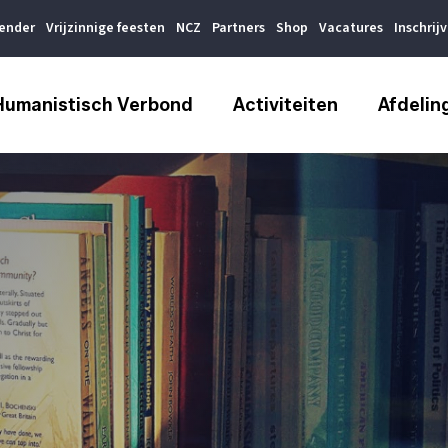
lender
Vrijzinnige feesten
NCZ
Partners
Shop
Vacatures
Inschrij
Humanistisch Verbond
Activiteiten
Afdelin