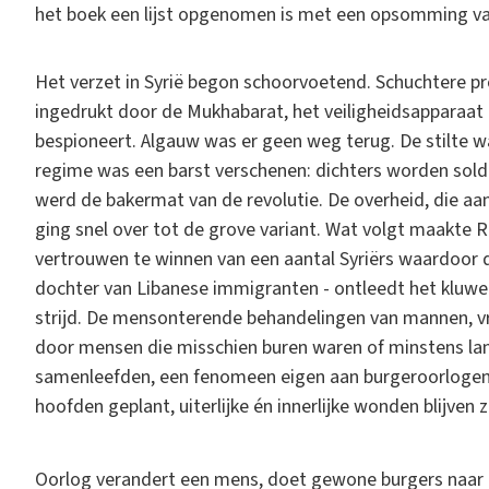
het boek een lijst opgenomen is met een opsomming va
Het verzet in Syrië begon schoorvoetend. Schuchtere p
ingedrukt door de Mukhabarat, het veiligheidsapparaat d
bespioneert. Algauw was er geen weg terug. De stilte w
regime was een barst verschenen: dichters worden sold
werd de bakermat van de revolutie. De overheid, die a
ging snel over tot de grove variant. Wat volgt maakte R
vertrouwen te winnen van een aantal Syriërs waardoor de
dochter van Libanese immigranten - ontleedt het kluwen
strijd. De mensonterende behandelingen van mannen, vr
door mensen die misschien buren waren of minstens la
samenleefden, een fenomeen eigen aan burgeroorlogen
hoofden geplant, uiterlijke én innerlijke wonden blijven 
Oorlog verandert een mens, doet gewone burgers naar 