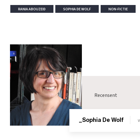
RANIA ABOUZEID
SOPHIA DE WOLF
NON-FICTIE
Recensent
_Sophia De Wolf
V