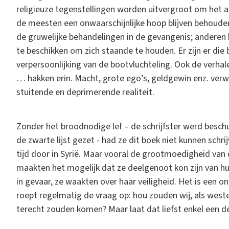
religieuze tegenstellingen worden uitvergroot om het an
de meesten een onwaarschijnlijke hoop blijven behoude
de gruwelijke behandelingen in de gevangenis; anderen b
te beschikken om zich staande te houden. Er zijn er die b
verpersoonlijking van de bootvluchteling. Ook de verhal
… hakken erin. Macht, grote ego’s, geldgewin enz. verwoe
stuitende en deprimerende realiteit.
Zonder het broodnodige lef – de schrijfster werd besch
de zwarte lijst gezet - had ze dit boek niet kunnen schri
tijd door in Syrië. Maar vooral de grootmoedigheid van
maakten het mogelijk dat ze deelgenoot kon zijn van hun
in gevaar, ze waakten over haar veiligheid. Het is een o
roept regelmatig de vraag op: hou zouden wij, als wester
terecht zouden komen? Maar laat dat liefst enkel een de