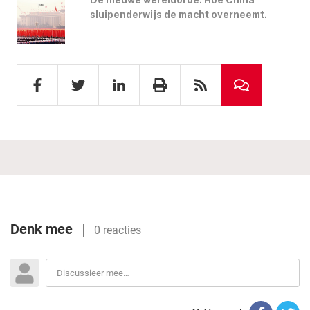
De nieuwe wereldorde. Hoe China
sluipenderwijs de macht overneemt.