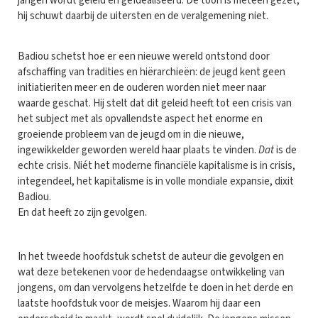
jarigen wordt geleid en geïdealiseerd. De toon is meteen gezet,
hij schuwt daarbij de uitersten en de veralgemening niet.
Badiou schetst hoe er een nieuwe wereld ontstond door
afschaffing van tradities en hiërarchieën: de jeugd kent geen
initiatieriten meer en de ouderen worden niet meer naar
waarde geschat. Hij stelt dat dit geleid heeft tot een crisis van
het subject met als opvallendste aspect het enorme en
groeiende probleem van de jeugd om in die nieuwe,
ingewikkelder geworden wereld haar plaats te vinden.
Dat
is de
echte crisis. Niét het moderne financiële kapitalisme is in crisis,
integendeel, het kapitalisme is in volle mondiale expansie, dixit
Badiou.
En dat heeft zo zijn gevolgen.
In het tweede hoofdstuk schetst de auteur die gevolgen en
wat deze betekenen voor de hedendaagse ontwikkeling van
jongens, om dan vervolgens hetzelfde te doen in het derde en
laatste hoofdstuk voor de meisjes. Waarom hij daar een