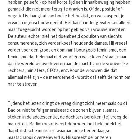
hebben geleefd - op heel korte tijd een inhaalbeweging hebben
gemaakt die niet meer terug te draaien is. Of dat positief of
negatief is, hangt af van hoe je het bekijkt, en welk aspect je
ervan in ogenschouw neemt. Het kan in ieder geval zeker alleen
maar toegejuicht worden op het gebied van vrouwenrechten.
De auteur echter ziet het doembeeld opduiken van slechts
consumerende, zich verder koest houdende dames. Hij vreest
verder voor een groot en dominant bourgeois feminisme, een
feminisme dat helemaal niet voor ‘een waar leven’ staat, maar
dat de wereld wil overleveren aan de macht van de vrouwelijke
rechters, ministers, CEO’s, enz. Voor de vrouwen die dat
allemaal niét zijn – de meerderheid - wordt dat zelfs de norm om
naar te streven.
Tijdens het lezen dringt de vraag dringt zicht meermaals op of
Badiou niet te fel generaliseert: de zonen blijven allemaal
steken in de adolescentie, de dochters bereiken (te) vroeg de
maturiteit. Badiou bekritiseert doorheen het hele boek het
‘kapitalistische monster’ waaraan onze hedendaagse
maatschappij overgeleverd is. Hij spreekt de jongeren