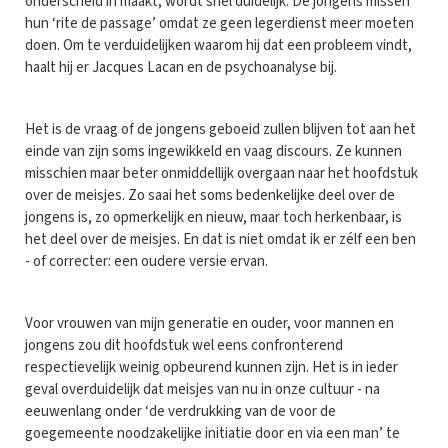
onderscheid in maakt, wordt snel duidelijk. De jongens missen
hun ‘rite de passage’ omdat ze geen legerdienst meer moeten
doen. Om te verduidelijken waarom hij dat een probleem vindt,
haalt hij er Jacques Lacan en de psychoanalyse bij.
Het is de vraag of de jongens geboeid zullen blijven tot aan het
einde van zijn soms ingewikkeld en vaag discours. Ze kunnen
misschien maar beter onmiddellijk overgaan naar het hoofdstuk
over de meisjes. Zo saai het soms bedenkelijke deel over de
jongens is, zo opmerkelijk en nieuw, maar toch herkenbaar, is
het deel over de meisjes. En dat is niet omdat ik er zélf een ben
- of correcter: een oudere versie ervan.
Voor vrouwen van mijn generatie en ouder, voor mannen en
jongens zou dit hoofdstuk wel eens confronterend
respectievelijk weinig opbeurend kunnen zijn. Het is in ieder
geval overduidelijk dat meisjes van nu in onze cultuur - na
eeuwenlang onder ‘de verdrukking van de voor de
goegemeente noodzakelijke initiatie door en via een man’ te