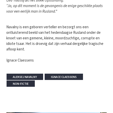
Leo Tolstoj uit het boek
Opstanding
:
“Ja, op dit moment is de gevangenis de enige geschikte plaats
voor een eerlijk man in Rusland.”
Navalny is een geboren verteller en bezorgt ons een
ontluisterend beeld van het hedendaagse Rusland onder de
knoet van een gemene, kleine, moordzuchtige, corrupte en
idiote tsaar. Het is droevig dat zijn verhaal dergelijke tragische
afloop kent.
Ignace Claessens
ALEKSEJ NAVALNY
IGNACE CLAESSENS
NON-FICTIE