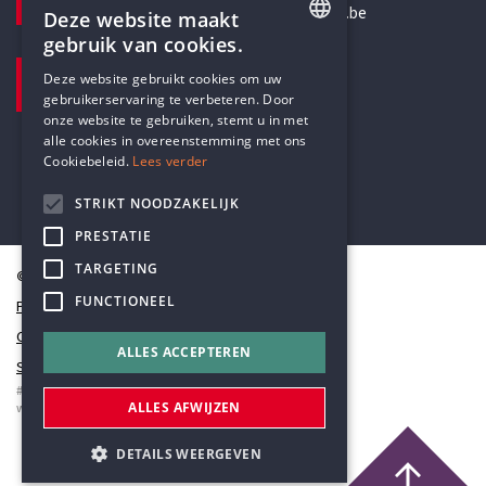
secretariaat@humanistischverbond.be
Deze website maakt
gebruik van cookies.
BEZOEKADRES
ENGLISH
Deze website gebruikt cookies om uw
Pottenbrug 4
gebruikerservaring te verbeteren. Door
DUTCH
Antwerpen, 2000
onze website te gebruiken, stemt u in met
alle cookies in overeenstemming met ons
Cookiebeleid.
Lees verder
STRIKT NOODZAKELIJK
PRESTATIE
TARGETING
© Humanistisch Verbond 2026
FUNCTIONEEL
Privacy
Cookiestatement
ALLES ACCEPTEREN
Sitemap
#codedwithlove by
Codelines
ALLES AFWIJZEN
webapplicaties
,
mobiele apps
&
maatwerk websites
DETAILS WEERGEVEN