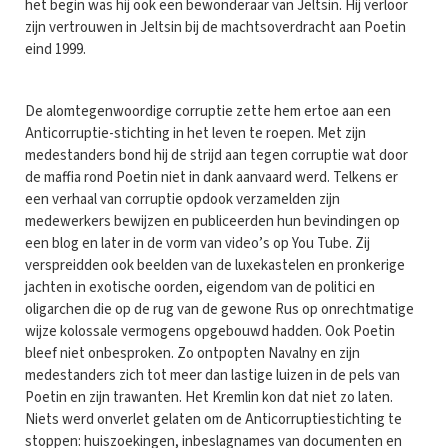
het begin was hij ook een bewonderaar van Jeltsin. Hij verloor
zijn vertrouwen in Jeltsin bij de machtsoverdracht aan Poetin
eind 1999.
De alomtegenwoordige corruptie zette hem ertoe aan een
Anticorruptie-stichting in het leven te roepen. Met zijn
medestanders bond hij de strijd aan tegen corruptie wat door
de maffia rond Poetin niet in dank aanvaard werd. Telkens er
een verhaal van corruptie opdook verzamelden zijn
medewerkers bewijzen en publiceerden hun bevindingen op
een blog en later in de vorm van video’s op You Tube. Zij
verspreidden ook beelden van de luxekastelen en pronkerige
jachten in exotische oorden, eigendom van de politici en
oligarchen die op de rug van de gewone Rus op onrechtmatige
wijze kolossale vermogens opgebouwd hadden. Ook Poetin
bleef niet onbesproken. Zo ontpopten Navalny en zijn
medestanders zich tot meer dan lastige luizen in de pels van
Poetin en zijn trawanten. Het Kremlin kon dat niet zo laten.
Niets werd onverlet gelaten om de Anticorruptiestichting te
stoppen: huiszoekingen, inbeslagnames van documenten en