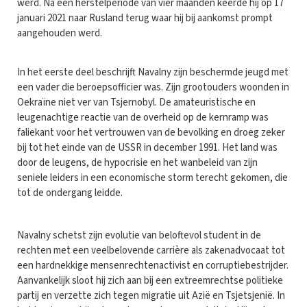
werd. Na een herstelperiode van vier maanden keerde hij op 17
januari 2021 naar Rusland terug waar hij bij aankomst prompt
aangehouden werd.
In het eerste deel beschrijft Navalny zijn beschermde jeugd met
een vader die beroepsofficier was. Zijn grootouders woonden in
Oekraïne niet ver van Tsjernobyl. De amateuristische en
leugenachtige reactie van de overheid op de kernramp was
faliekant voor het vertrouwen van de bevolking en droeg zeker
bij tot het einde van de USSR in december 1991. Het land was
door de leugens, de hypocrisie en het wanbeleid van zijn
seniele leiders in een economische storm terecht gekomen, die
tot de ondergang leidde.
Navalny schetst zijn evolutie van beloftevol student in de
rechten met een veelbelovende carrière als zakenadvocaat tot
een hardnekkige mensenrechtenactivist en corruptiebestrijder.
Aanvankelijk sloot hij zich aan bij een extreemrechtse politieke
partij en verzette zich tegen migratie uit Azië en Tsjetsjenië. In