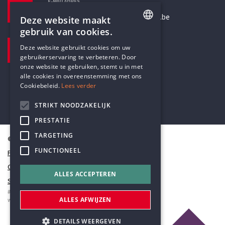
E-MAILADRES
secretariaat@humanistischverbond.be
Deze website maakt
gebruik van cookies.
BEZOEKADRES
ENGLISH
Deze website gebruikt cookies om uw
Pottenbrug 4
gebruikerservaring te verbeteren. Door
DUTCH
Antwerpen, 2000
onze website te gebruiken, stemt u in met
alle cookies in overeenstemming met ons
Cookiebeleid.
Lees verder
STRIKT NOODZAKELIJK
PRESTATIE
TARGETING
© Humanistisch Verbond 2026
FUNCTIONEEL
Privacy
Cookiestatement
ALLES ACCEPTEREN
Sitemap
#codedwithlove by
Codelines
ALLES AFWIJZEN
webapplicaties
,
mobiele apps
&
maatwerk websites
DETAILS WEERGEVEN