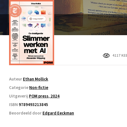
4117 KE
Auteur
Ethan Mollick
Categorie
Non-fictie
Uitgeverij
POM press, 2024
ISBN
9789493213845
Beoordeeld door
Edgard Eeckman