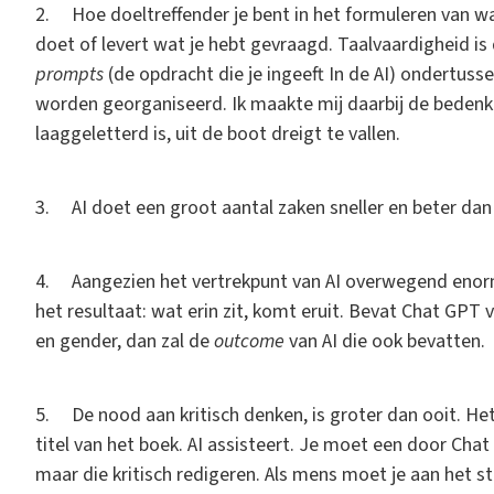
2. Hoe doeltreffender je bent in het formuleren van wat
doet of levert wat je hebt gevraagd. Taalvaardigheid is d
prompts
(de opdracht die je ingeeft In de AI) ondertuss
worden georganiseerd. Ik maakte mij daarbij de bedenkin
laaggeletterd is, uit de boot dreigt te vallen.
3. AI doet een groot aantal zaken sneller en beter da
4. Aangezien het vertrekpunt van AI overwegend enorm
het resultaat: wat erin zit, komt eruit. Bevat Chat GPT
en gender, dan zal de
outcome
van AI die ook bevatten.
5. De nood aan kritisch denken, is groter dan ooit. Het
titel van het boek. AI assisteert. Je moet een door C
maar die kritisch redigeren. Als mens moet je aan het stu