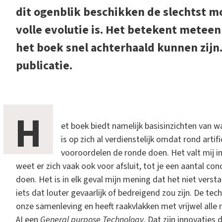
dit ogenblik beschikken de slechtst mo
volle evolutie is. Het betekent metee
het boek snel achterhaald kunnen zijn.
publicatie.
H
et boek biedt namelijk basisinzichten van wat
is op zich al verdienstelijk omdat rond artif
vooroordelen de ronde doen. Het valt mij i
weet er zich vaak ook voor afsluit, tot je een aantal co
doen. Het is in elk geval mijn mening dat het niet verstan
iets dat louter gevaarlijk of bedreigend zou zijn. De te
onze samenleving en heeft raakvlakken met vrijwel all
AI een
General purpose Technology
. Dat zijn innovaties