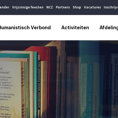
lender
Vrijzinnige feesten
NCZ
Partners
Shop
Vacatures
Inschrij
Humanistisch Verbond
Activiteiten
Afdelin