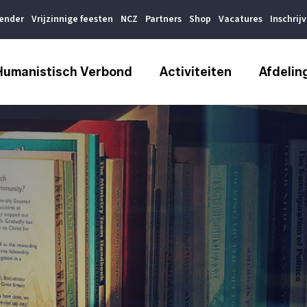
lender
Vrijzinnige feesten
NCZ
Partners
Shop
Vacatures
Inschrij
Humanistisch Verbond
Activiteiten
Afdelin