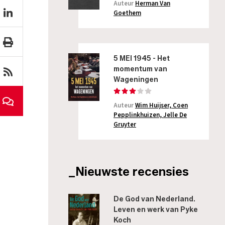
Auteur
Herman Van
Goethem
5 MEI 1945 - Het
momentum van
Wageningen
Auteur
Wim Huijser, Coen
Pepplinkhuizen, Jelle De
Gruyter
_Nieuwste recensies
De God van Nederland.
Leven en werk van Pyke
Koch