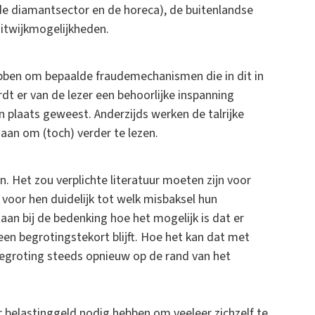
de diamantsector en de horeca), de buitenlandse
uitwijkmogelijkheden.
ebben om bepaalde fraudemechanismen die in dit in
dt er van de lezer een behoorlijke inspanning
n plaats geweest. Anderzijds werken de talrijke
 aan om (toch) verder te lezen.
n. Het zou verplichte literatuur moeten zijn voor
k voor hen duidelijk tot welk misbaksel hun
aan bij de bedenking hoe het mogelijk is dat er
en begrotingstekort blijft. Hoe het kan dat met
begroting steeds opnieuw op de rand van het
er belastinggeld nodig hebben om veeleer zichzelf te