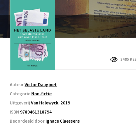
3485 KE
Auteur
Victor Dauginet
Categorie
Non-fictie
Uitgeverij
Van Halewyck, 2019
ISBN
9789461318794
Beoordeeld door
Ignace Claessens