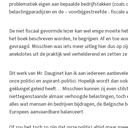
problematiek eigen aan bepaalde bedrijfstakken (zoals 
belastingparadijzen en de – voorbijgestreefde - fiscale 
De niet fiscaal gevormde lezer kan wel enige moeite h
het boek beschreven worden, te begrijpen. Af en toe wor
gevraagd. Misschien was iets meer uitleg hier dus op zij
anekdotes uit de praktijk wel verhelderend en zetten ze
Dit werk van Mr. Dauginet kan ik aan iedereen aanbevele
onze politici en aspirant-politici. Hopelijk wordt dan oo
geklungel geleid heeft… Misschien kunnen zij even stilst
niettegenstaande almaar verhoogde belastingen, toch e
alles wat mensen én bedrijven bijdragen, de Belgische 
Europees aanvaardbare balanceert.
Of zou het toch zo zijn dat onze politici altijd maar me