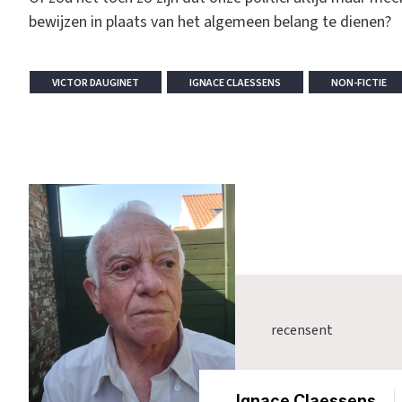
bewijzen in plaats van het algemeen belang te dienen?
VICTOR DAUGINET
IGNACE CLAESSENS
NON-FICTIE
recensent
_Ignace Claessens