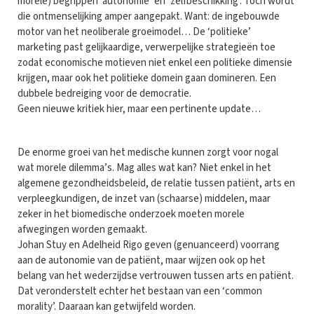
morele) begrippen ‘autonomie’ en ‘zelfbeschikking’. Toch wordt
die ontmenselijking amper aangepakt. Want: de ingebouwde
motor van het neoliberale groeimodel… De ‘politieke’
marketing past gelijkaardige, verwerpelijke strategieën toe
zodat economische motieven niet enkel een politieke dimensie
krijgen, maar ook het politieke domein gaan domineren. Een
dubbele bedreiging voor de democratie.
Geen nieuwe kritiek hier, maar een pertinente update…
De enorme groei van het medische kunnen zorgt voor nogal
wat morele dilemma’s. Mag alles wat kan? Niet enkel in het
algemene gezondheidsbeleid, de relatie tussen patiënt, arts en
verpleegkundigen, de inzet van (schaarse) middelen, maar
zeker in het biomedische onderzoek moeten morele
afwegingen worden gemaakt.
Johan Stuy en Adelheid Rigo geven (genuanceerd) voorrang
aan de autonomie van de patiënt, maar wijzen ook op het
belang van het wederzijdse vertrouwen tussen arts en patiënt.
Dat veronderstelt echter het bestaan van een ‘common
morality’. Daaraan kan getwijfeld worden.