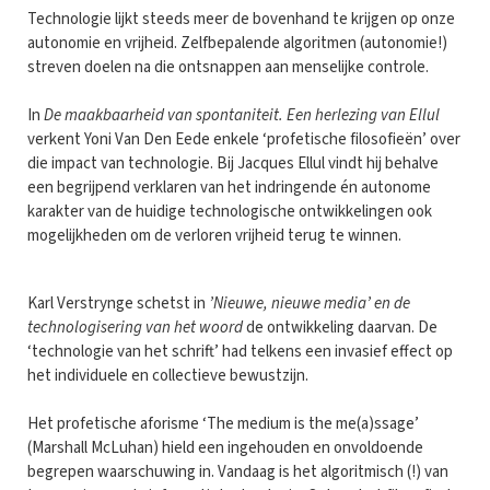
Technologie lijkt steeds meer de bovenhand te krijgen op onze
autonomie en vrijheid. Zelfbepalende algoritmen (autonomie!)
streven doelen na die ontsnappen aan menselijke controle.
In
De maakbaarheid van spontaniteit. Een herlezing van Ellul
verkent Yoni Van Den Eede enkele ‘profetische filosofieën’ over
die impact van technologie. Bij Jacques Ellul vindt hij behalve
een begrijpend verklaren van het indringende én autonome
karakter van de huidige technologische ontwikkelingen ook
mogelijkheden om de verloren vrijheid terug te winnen.
Karl Verstrynge schetst in
’Nieuwe, nieuwe media’ en de
technologisering van het woord
de ontwikkeling daarvan. De
‘technologie van het schrift’ had telkens een invasief effect op
het individuele en collectieve bewustzijn.
Het profetische aforisme ‘The medium is the me(a)ssage’
(Marshall McLuhan) hield een ingehouden en onvoldoende
begrepen waarschuwing in. Vandaag is het algoritmisch (!) van