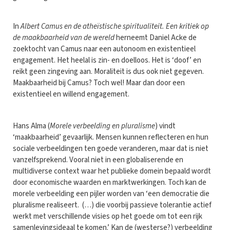
In
Albert Camus en de atheïstische spiritualiteit. Een kritiek op
de maakbaarheid van de wereld
herneemt Daniel Acke de
zoektocht van Camus naar een autonoom en existentieel
engagement. Het heelal is zin- en doelloos. Het is ‘doof’ en
reikt geen zingeving aan. Moraliteit is dus ook niet gegeven.
Maakbaarheid bij Camus? Toch wel! Maar dan door een
existentieel en willend engagement.
Hans Alma (
Morele verbeelding en pluralisme
) vindt
‘maakbaarheid’ gevaarlijk. Mensen kunnen reflecteren en hun
sociale verbeeldingen ten goede veranderen, maar dat is niet
vanzelfsprekend. Vooral niet in een globaliserende en
multidiverse context waar het publieke domein bepaald wordt
door economische waarden en marktwerkingen. Toch kan de
morele verbeelding een pijler worden van ‘een democratie die
pluralisme realiseert. (…) die voorbij passieve tolerantie actief
werkt met verschillende visies op het goede om tot een rijk
samenlevingsideaal te komen.’ Kan de (westerse?) verbeelding