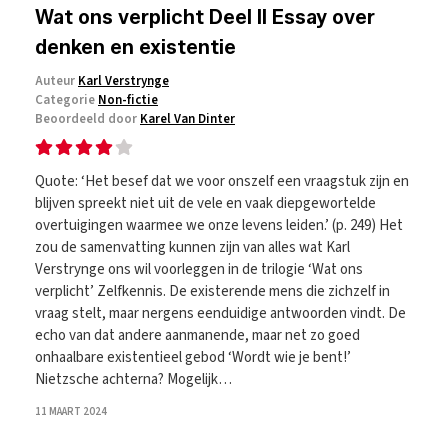
Wat ons verplicht Deel II Essay over
denken en existentie
Auteur
Karl Verstrynge
Categorie
Non-fictie
Beoordeeld door
Karel Van Dinter
Quote: ‘Het besef dat we voor onszelf een vraagstuk zijn en
blijven spreekt niet uit de vele en vaak diepgewortelde
overtuigingen waarmee we onze levens leiden.’ (p. 249) Het
zou de samenvatting kunnen zijn van alles wat Karl
Verstrynge ons wil voorleggen in de trilogie ‘Wat ons
verplicht’ Zelfkennis. De existerende mens die zichzelf in
vraag stelt, maar nergens eenduidige antwoorden vindt. De
echo van dat andere aanmanende, maar net zo goed
onhaalbare existentieel gebod ‘Wordt wie je bent!’
Nietzsche achterna? Mogelijk…
11 MAART 2024