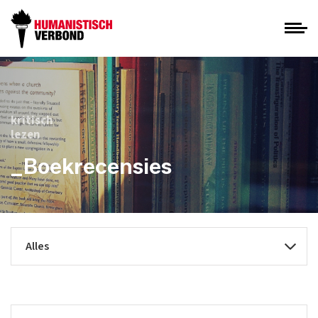
kritisch
lezen
_Boekrecensies