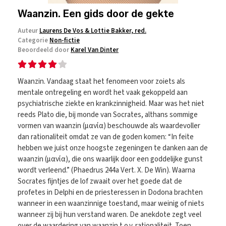
Waanzin. Een gids door de gekte
Auteur
Laurens De Vos & Lottie Bakker, red.
Categorie
Non-fictie
Beoordeeld door
Karel Van Dinter
Waanzin. Vandaag staat het fenomeen voor zoiets als
mentale ontregeling en wordt het vaak gekoppeld aan
psychiatrische ziekte en krankzinnigheid. Maar was het niet
reeds Plato die, bij monde van Socrates, althans sommige
vormen van waanzin (μανία) beschouwde als waardevoller
dan rationaliteit omdat ze van de goden komen: “In feite
hebben we juist onze hoogste zegeningen te danken aan de
waanzin (μανία), die ons waarlijk door een goddelijke gunst
wordt verleend.” (Phaedrus 244a Vert. X. De Win). Waarna
Socrates fijntjes de lof zwaait over het goede dat de
profetes in Delphi en de priesteressen in Dodona brachten
wanneer in een waanzinnige toestand, maar weinig of niets
wanneer zij bij hun verstand waren. De anekdote zegt veel
over de waardering van waanzin t.o.v. rationaliteit. Toen.