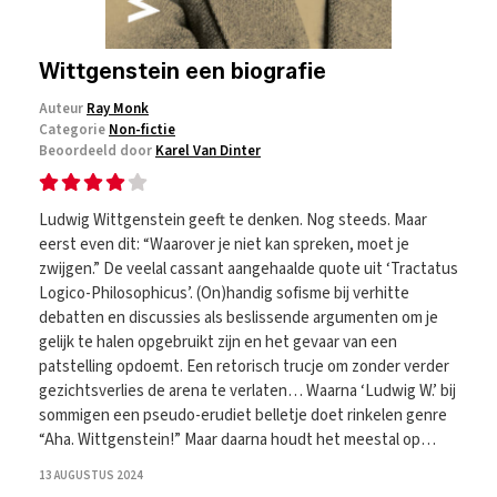
Wittgenstein een biografie
Auteur
Ray Monk
Categorie
Non-fictie
Beoordeeld door
Karel Van Dinter
Ludwig Wittgenstein geeft te denken. Nog steeds. Maar
eerst even dit: “Waarover je niet kan spreken, moet je
zwijgen.” De veelal cassant aangehaalde quote uit ‘Tractatus
Logico-Philosophicus’. (On)handig sofisme bij verhitte
debatten en discussies als beslissende argumenten om je
gelijk te halen opgebruikt zijn en het gevaar van een
patstelling opdoemt. Een retorisch trucje om zonder verder
gezichtsverlies de arena te verlaten… Waarna ‘Ludwig W.’ bij
sommigen een pseudo-erudiet belletje doet rinkelen genre
“Aha. Wittgenstein!” Maar daarna houdt het meestal op…
13 AUGUSTUS 2024