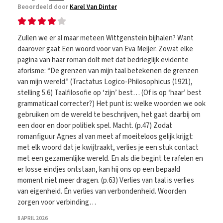
Beoordeeld door
Karel Van Dinter
Zullen we er al maar meteen Wittgenstein bijhalen? Want
daarover gaat Een woord voor van Eva Meijer. Zowat elke
pagina van haar roman dolt met dat bedrieglijk evidente
aforisme: “De grenzen van mijn taal betekenen de grenzen
van mijn wereld.” (Tractatus Logico-Philosophicus (1921),
stelling 5.6) Taalfilosofie op ‘zijn’ best… (Of is op ‘haar’ best
grammaticaal correcter?) Het punt is: welke woorden we ook
gebruiken om de wereld te beschrijven, het gaat daarbij om
een door en door politiek spel. Macht. (p.47) Zodat
romanfiguur Agnes al van meet af moeiteloos gelijk krijgt:
met elk woord dat je kwijtraakt, verlies je een stuk contact
met een gezamenlijke wereld. En als die begint te rafelen en
er losse eindjes ontstaan, kan hij ons op een bepaald
moment niet meer dragen. (p.63) Verlies van taal is verlies
van eigenheid. Én verlies van verbondenheid. Woorden
zorgen voor verbinding…
8 APRIL 2026