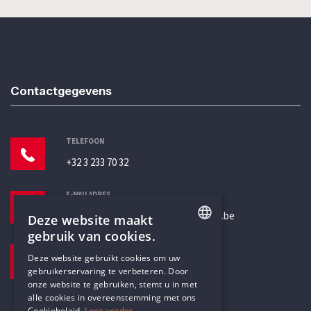
Contactgegevens
TELEFOON
+32 3 233 70 32
E-MAILADRES
secretariaat@humanistischverbond.be
Deze website maakt
gebruik van cookies.
BEZOEKADRES
ENGLISH
Deze website gebruikt cookies om uw
Pottenbrug 4
gebruikerservaring te verbeteren. Door
DUTCH
Antwerpen, 2000
onze website te gebruiken, stemt u in met
alle cookies in overeenstemming met ons
Cookiebeleid.
Lees verder