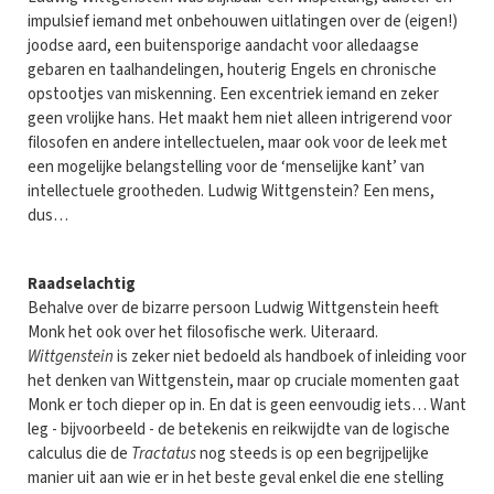
impulsief iemand met onbehouwen uitlatingen over de (eigen!)
joodse aard, een buitensporige aandacht voor alledaagse
gebaren en taalhandelingen, houterig Engels en chronische
opstootjes van miskenning. Een excentriek iemand en zeker
geen vrolijke hans. Het maakt hem niet alleen intrigerend voor
filosofen en andere intellectuelen, maar ook voor de leek met
een mogelijke belangstelling voor de ‘menselijke kant’ van
intellectuele grootheden. Ludwig Wittgenstein? Een mens,
dus…
Raadselachtig
Behalve over de bizarre persoon Ludwig Wittgenstein heeft
Monk het ook over het filosofische werk. Uiteraard.
Wittgenstein
is zeker niet bedoeld als handboek of inleiding voor
het denken van Wittgenstein, maar op cruciale momenten gaat
Monk er toch dieper op in. En dat is geen eenvoudig iets… Want
leg - bijvoorbeeld - de betekenis en reikwijdte van de logische
calculus die de
Tractatus
nog steeds is op een begrijpelijke
manier uit aan wie er in het beste geval enkel die ene stelling