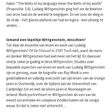
halen: “The limits of my language mean the limits of my world.”
(Propositie 5.6). Ludwig Wittgenstein ging het om de limieten
van ónze taal om de wereld te begrijpen. En om voor de vlieg in
de stolp – het glazen plafond van taal en logica - een uitweg te
vinden…
Iemand een lepeltje Wittgenstein, misschien?
Tot daar de essentie van leven en werk van Ludwig
Wittgenstein? Of
De Filosoof in 3’00
? Toch niet, want de mens
en denker Wittgenstein had wel meer om het lijf. En daarover
vind je zeker je gading in deze
Wittgenstein
. Studies over
bepaalde aspecten van leven en werk van Ludwig Wittgenstein
zijn er genoeg, maar de biografie van Ray Monk is een
gedetailleerd en volledig overzicht van zijn leven: van de vroege
jaren in Oostenrijk, over de tijd(en) aan de Universiteit van
Cambridge tot en met de latere jaren in Noorwegen en
Ierland. Monk portretteert er Wittgenstein als een van de
meest excentrieke en complexe intellectuelen uit de vorige
eeuw. En dat is zeker niet onterecht…