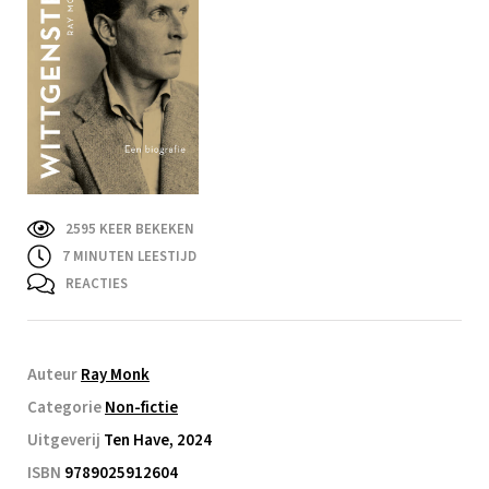
2595 KEER BEKEKEN
7
MINUTEN LEESTIJD
REACTIES
Auteur
Ray Monk
Categorie
Non-fictie
Uitgeverij
Ten Have, 2024
ISBN
9789025912604