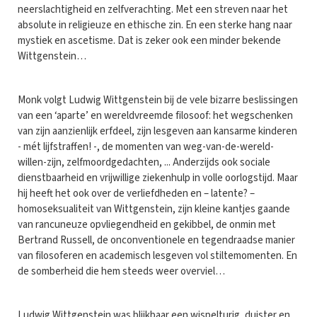
neerslachtigheid en zelfverachting. Met een streven naar het
absolute in religieuze en ethische zin. En een sterke hang naar
mystiek en ascetisme. Dat is zeker ook een minder bekende
Wittgenstein…
Monk volgt Ludwig Wittgenstein bij de vele bizarre beslissingen
van een ‘aparte’ en wereldvreemde filosoof: het wegschenken
van zijn aanzienlijk erfdeel, zijn lesgeven aan kansarme kinderen
- mét lijfstraffen! -, de momenten van weg-van-de-wereld-
willen-zijn, zelfmoordgedachten, ... Anderzijds ook sociale
dienstbaarheid en vrijwillige ziekenhulp in volle oorlogstijd. Maar
hij heeft het ook over de verliefdheden en – latente? –
homoseksualiteit van Wittgenstein, zijn kleine kantjes gaande
van rancuneuze opvliegendheid en gekibbel, de onmin met
Bertrand Russell, de onconventionele en tegendraadse manier
van filosoferen en academisch lesgeven vol stiltemomenten. En
de somberheid die hem steeds weer overviel…
Ludwig Wittgenstein was blijkbaar een wispelturig, duister en