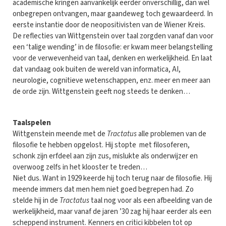
academische kringen aanvankelijk eerder onverschillig, dan wel
onbegrepen ontvangen, maar gaandeweg toch gewaardeerd. In
eerste instantie door de neopositivisten van de Wiener Kreis.
De reflecties van Wittgenstein over taal zorgden vanaf dan voor
een ‘talige wending’ in de filosofie: er kwam meer belangstelling
voor de verwevenheid van taal, denken en werkelijkheid. En laat
dat vandaag ook buiten de wereld van informatica, AI,
neurologie, cognitieve wetenschappen, enz. meer en meer aan
de orde zijn. Wittgenstein geeft nog steeds te denken…
Taalspelen
Wittgenstein meende met de
Tractatus
alle problemen van de
filosofie te hebben opgelost. Hij stopte met filosoferen,
schonk zijn erfdeel aan zijn zus, mislukte als onderwijzer en
overwoog zelfs in het klooster te treden…
Niet dus. Want in 1929 keerde hij toch terug naar de filosofie. Hij
meende immers dat men hem niet goed begrepen had. Zo
stelde hij in de
Tractatus
taal nog voor als een afbeelding van de
werkelijkheid, maar vanaf de jaren ’30 zag hij haar eerder als een
scheppend instrument. Kenners en critici kibbelen tot op