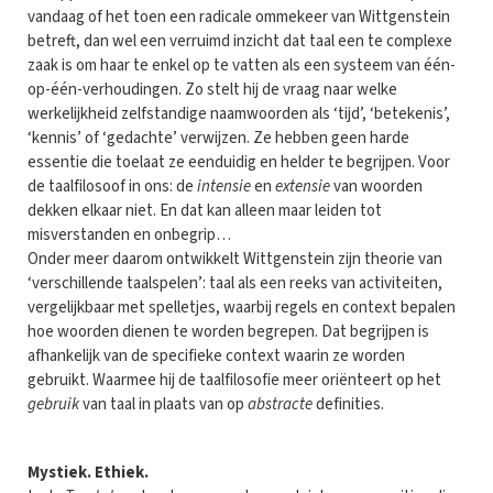
vandaag of het toen een radicale ommekeer van Wittgenstein
betreft, dan wel een verruimd inzicht dat taal een te complexe
zaak is om haar te enkel op te vatten als een systeem van één-
op-één-verhoudingen. Zo stelt hij de vraag naar welke
werkelijkheid zelfstandige naamwoorden als ‘tijd’, ‘betekenis’,
‘kennis’ of ‘gedachte’ verwijzen. Ze hebben geen harde
essentie die toelaat ze eenduidig en helder te begrijpen. Voor
de taalfilosoof in ons: de
intensie
en
extensie
van woorden
dekken elkaar niet. En dat kan alleen maar leiden tot
misverstanden en onbegrip…
Onder meer daarom ontwikkelt Wittgenstein zijn theorie van
‘verschillende taalspelen’: taal als een reeks van activiteiten,
vergelijkbaar met spelletjes, waarbij regels en context bepalen
hoe woorden dienen te worden begrepen. Dat begrijpen is
afhankelijk van de specifieke context waarin ze worden
gebruikt. Waarmee hij de taalfilosofie meer oriënteert op het
gebruik
van taal in plaats van op
abstracte
definities.
Mystiek. Ethiek.