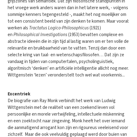
grijszones van semantiek. Dat zijn filosofische standpunten in
het vroege werk anders waren dan in het latere werk, - volgens
sommige kenners tegengesteld -, maakt het nog moeilijker om
tot een consistent beeld van zijn denken te komen. Maar vooral:
werken als
Tractatus Logico-Philosophicus
(1921)
en
Philosophical Investigations
(1953) bevatten complexe en
abstracte ideeën die in zijn tijd al lastig waren om er ten volle de
relevantie en bruikbaarheid van te vatten. Tenzij dan door een
selecte kring van taal- en wetenschapsfilosofen… Dat zijn ze
vandaag in tijden van computertalen, psycholinguïstiek,
algoritmisch ‘denken’ en artificiële intelligentie allicht nog meer.
Wittgenstein ‘lezen’ veronderstelt toch wel wat voorkennis...
Excentriek
De biografie van Ray Monk verbindt het werk van Ludwig
Wittgenstein met de realiteit van een zoekend leven vol
persoonlijke en morele vertwijfeling, intellectuele miskenning
en een zoektocht naar zingeving. Monk heeft het over iemand
die aanmatigend arrogant kon zijn en rigoureus veeleisend voor
zichzelf. Maar die ook veelvuldig geplaagd werd door buien van