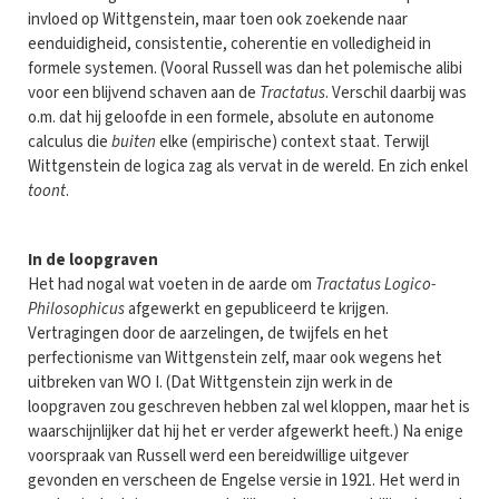
invloed op Wittgenstein, maar toen ook zoekende naar
eenduidigheid, consistentie, coherentie en volledigheid in
formele systemen. (Vooral Russell was dan het polemische alibi
voor een blijvend schaven aan de
Tractatus
. Verschil daarbij was
o.m. dat hij geloofde in een formele, absolute en autonome
calculus die
buiten
elke (empirische) context staat. Terwijl
Wittgenstein de logica zag als vervat in de wereld. En zich enkel
toont
.
In de loopgraven
Het had nogal wat voeten in de aarde om
Tractatus Logico-
Philosophicus
afgewerkt en gepubliceerd te krijgen.
Vertragingen door de aarzelingen, de twijfels en het
perfectionisme van Wittgenstein zelf, maar ook wegens het
uitbreken van WO I. (Dat Wittgenstein zijn werk in de
loopgraven zou geschreven hebben zal wel kloppen, maar het is
waarschijnlijker dat hij het er verder afgewerkt heeft.) Na enige
voorspraak van Russell werd een bereidwillige uitgever
gevonden en verscheen de Engelse versie in 1921. Het werd in