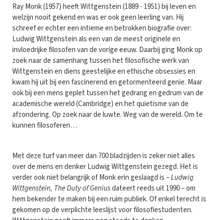
Ray Monk (1957) heeft Wittgenstein (1889 - 1951) bij leven en
welzijn nooit gekend en was er ook geen leerling van. Hij
schreef er echter een intieme en betrokken biografie over:
Ludwig Wittgenstein als een van de meest originele en
invloedrijke filosofen van de vorige eeuw. Daarbij ging Monk op
zoek naar de samenhang tussen het filosofische werk van
Wittgenstein en diens geestelijke en ethische obsessies en
kwam hij uit bij een fascinerend en getormenteerd genie. Maar
ook bij een mens geplet tussen het gedrang en gedrum van de
academische wereld (Cambridge) en het quietisme van de
afzondering. Op zoek naar de luwte. Weg van de wereld. Om te
kunnen filosoferen…
Met deze turf van meer dan 700 bladzijden is zeker niet alles
over de mens en denker Ludwig Wittgenstein gezegd. Het is
verder ook niet belangrijk of Monk erin geslaagd is –
Ludwig
Wittgenstein, The Duty of Genius
dateert reeds uit 1990 – om
hem bekender te maken bij een ruim publiek. Of enkel terecht is
gekomen op de verplichte leeslijst voor filosofiestudenten.