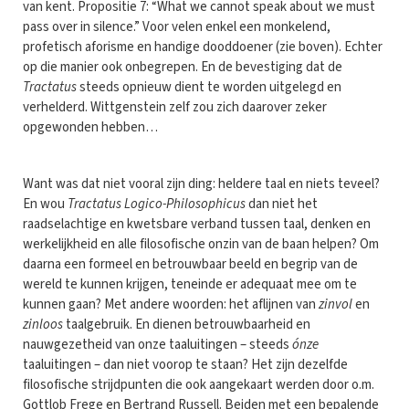
van kent. Propositie 7: “What we cannot speak about we must
pass over in silence.” Voor velen enkel een monkelend,
profetisch aforisme en handige dooddoener (zie boven). Echter
op die manier ook onbegrepen. En de bevestiging dat de
Tractatus
steeds opnieuw dient te worden uitgelegd en
verhelderd. Wittgenstein zelf zou zich daarover zeker
opgewonden hebben…
Want was dat niet vooral zijn ding: heldere taal en niets teveel?
En wou
Tractatus Logico-Philosophicus
dan niet het
raadselachtige en kwetsbare verband tussen taal, denken en
werkelijkheid en alle filosofische onzin van de baan helpen? Om
daarna een formeel en betrouwbaar beeld en begrip van de
wereld te kunnen krijgen, teneinde er adequaat mee om te
kunnen gaan? Met andere woorden: het aflijnen van
zinvol
en
zinloos
taalgebruik. En dienen betrouwbaarheid en
nauwgezetheid van onze taaluitingen – steeds
ónze
taaluitingen – dan niet voorop te staan? Het zijn dezelfde
filosofische strijdpunten die ook aangekaart werden door o.m.
Gottlob Frege en Bertrand Russell. Beiden met een bepalende