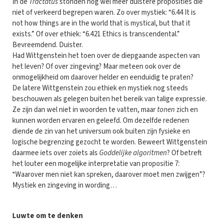
In de
Tractatus
stonden nog wel meer duistere proposities die
niet of verkeerd begrepen waren. Zo over mystiek: “6.44 It is
not how things are in the world that is mystical, but that it
exists.” Of over ethiek: “6.421 Ethics is transcendental.”
Bevreemdend. Duister.
Had Wittgenstein het toen over de diepgaande aspecten van
het leven? Of over zingeving? Maar meteen ook over de
onmogelijkheid om daarover helder en eenduidig te praten?
De latere Wittgenstein zou ethiek en mystiek nog steeds
beschouwen als gelegen buiten het bereik van talige expressie.
Ze zijn dan wel niet in woorden te vatten, maar
tonen
zich en
kunnen worden ervaren en geleefd. Om dezelfde redenen
diende de zin van het universum ook buiten zijn fysieke en
logische begrenzing gezocht te worden. Beweert Wittgenstein
daarmee iets over zoiets als
Goddelijke algoritmen
? Of betreft
het louter een mogelijke interpretatie van propositie 7:
“Waarover men niet kan spreken, daarover moet men zwijgen”?
Mystiek en zingeving in wording…
Luwte om te denken