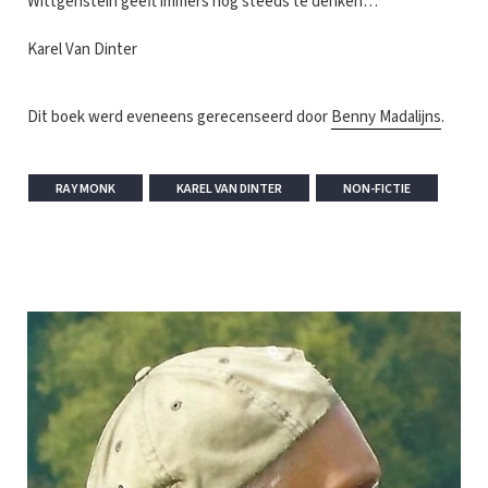
Wittgenstein geeft immers nog steeds te denken…
Karel Van Dinter
Dit boek werd eveneens gerecenseerd door
Benny Madalijns
.
RAY MONK
KAREL VAN DINTER
NON-FICTIE