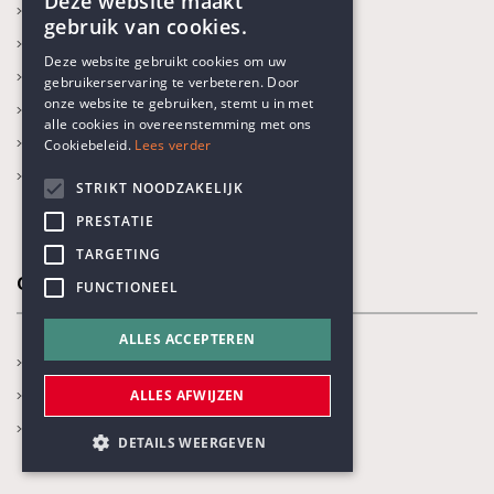
Deze website maakt
In de kijker
gebruik van cookies.
Kalender
ENGLISH
Deze website gebruikt cookies om uw
Recente activiteiten
gebruikerservaring te verbeteren. Door
DUTCH
onze website te gebruiken, stemt u in met
Prijs Vrijzinnig Humanisme
alle cookies in overeenstemming met ons
Boekenprijs
Cookiebeleid.
Lees verder
Karel Poma-lezing
STRIKT NOODZAKELIJK
PRESTATIE
TARGETING
Onze thema's
FUNCTIONEEL
ALLES ACCEPTEREN
Jaarthema
Opvoeden en onderwijs
ALLES AFWIJZEN
Gezondheidszorg
DETAILS WEERGEVEN