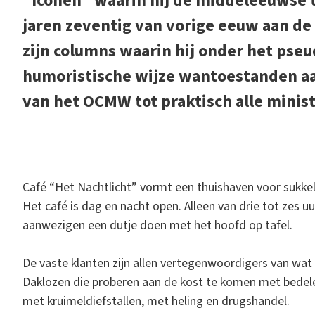
“Iconen” waarin hij de middeleeuwse t
jaren zeventig van vorige eeuw aan de 
zijn columns waarin hij onder het ps
humoristische wijze wantoestanden aa
van het OCMW tot praktisch alle minist
Café “Het Nachtlicht” vormt een thuishaven voor sukkela
Het café is dag en nacht open. Alleen van drie tot zes 
aanwezigen een dutje doen met het hoofd op tafel.
De vaste klanten zijn allen vertegenwoordigers van wa
Daklozen die proberen aan de kost te komen met bedelen
met kruimeldiefstallen, met heling en drugshandel.