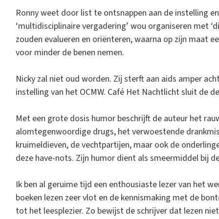
Ronny weet door list te ontsnappen aan de instelling en
‘multidisciplinaire vergadering’ wou organiseren met ‘d
zouden evalueren en oriënteren, waarna op zijn maat e
voor minder de benen nemen.
Nicky zal niet oud worden. Zij sterft aan aids amper ach
instelling van het OCMW. Café Het Nachtlicht sluit de d
Met een grote dosis humor beschrijft de auteur het rau
alomtegenwoordige drugs, het verwoestende drankmisbr
kruimeldieven, de vechtpartijen, maar ook de onderlin
deze have-nots. Zijn humor dient als smeermiddel bij de
Ik ben al geruime tijd een enthousiaste lezer van het wer
boeken lezen zeer vlot en de kennismaking met de bonte
tot het leesplezier. Zo bewijst de schrijver dat lezen niet