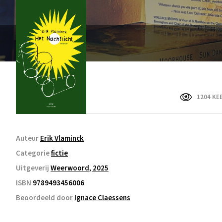
1204 KE
Auteur
Erik Vlaminck
Categorie
fictie
Uitgeverij
Weerwoord, 2025
ISBN
9789493456006
Beoordeeld door
Ignace Claessens