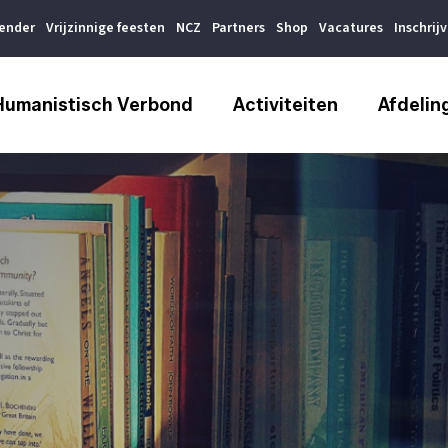
lender
Vrijzinnige feesten
NCZ
Partners
Shop
Vacatures
Inschrij
Humanistisch Verbond
Activiteiten
Afdelin