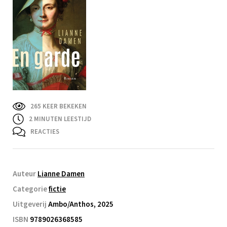
265 KEER BEKEKEN
2
MINUTEN LEESTIJD
REACTIES
Auteur
Lianne Damen
Categorie
fictie
Uitgeverij
Ambo/Anthos, 2025
ISBN
9789026368585