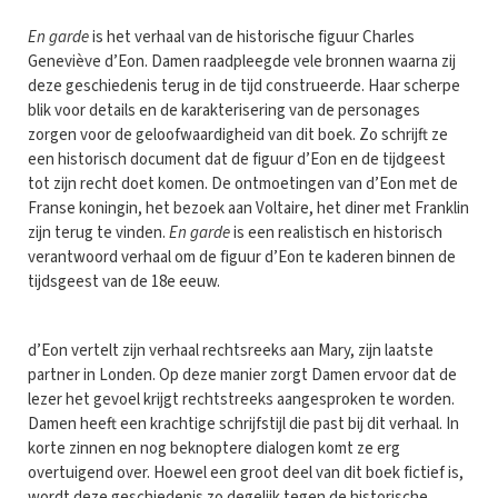
En garde
is het verhaal van de historische figuur Charles
Geneviève d’Eon. Damen raadpleegde vele bronnen waarna zij
deze geschiedenis terug in de tijd construeerde. Haar scherpe
blik voor details en de karakterisering van de personages
zorgen voor de geloofwaardigheid van dit boek. Zo schrijft ze
een historisch document dat de figuur d’Eon en de tijdgeest
tot zijn recht doet komen. De ontmoetingen van d’Eon met de
Franse koningin, het bezoek aan Voltaire, het diner met Franklin
zijn terug te vinden.
En garde
is een realistisch en historisch
verantwoord verhaal om de figuur d’Eon te kaderen binnen de
tijdsgeest van de 18e eeuw.
d’Eon vertelt zijn verhaal rechtsreeks aan Mary, zijn laatste
partner in Londen. Op deze manier zorgt Damen ervoor dat de
lezer het gevoel krijgt rechtstreeks aangesproken te worden.
Damen heeft een krachtige schrijfstijl die past bij dit verhaal. In
korte zinnen en nog beknoptere dialogen komt ze erg
overtuigend over. Hoewel een groot deel van dit boek fictief is,
wordt deze geschiedenis zo degelijk tegen de historische