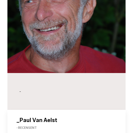
-
_Paul Van Aelst
- RECENSENT