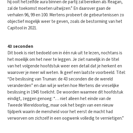
hij ooit hetzelfde aura binnen de partij zal bereiken als Reagan,
zal de toekomst moeten uitwijzen.” En daarover gaan de
verhalen 96, 99 en 100. Mertens probeert de gebeurtenissen zo
objectief mogelijk weer te geven, zoals de bestorming van het
Capitool in 2021.
43 seconden
Dit boek is niet bedoeld om in één ruk uit te lezen, nochtans is
het moeilijk om het neer te leggen. Je ziet namelijk in de titel
van het volgende hoofdstuk weer een detail dat je herkent en
waarover je meer wil weten. Ik geef een laatste voorbeeld. Titel:
“De beslissing van Truman: de 43 seconden die de wereld
veranderden” en dan wil je weten hoe Mertens die vreselijke
beslissing in 1945 toelicht. De woorden waarmee dit hoofdstuk
eindigt, zeggen genoeg: “… niet alleen het einde van de
Tweede Wereldoorlog, maar ook het begin van een nieuw
tijdperk waarin de mensheid voor het eerst de macht had
verworven om zichzelf in een oogwenk volledig te vernietigen.”