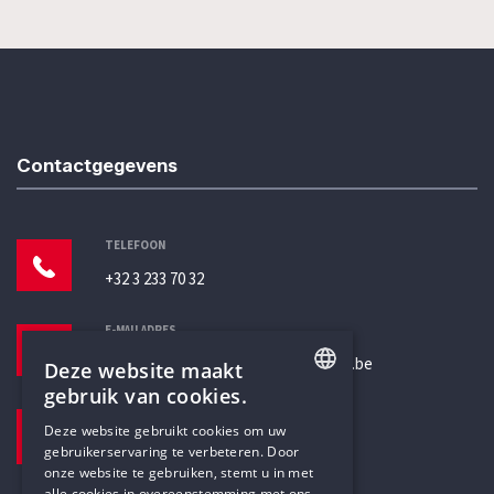
Contactgegevens
TELEFOON
+32 3 233 70 32
E-MAILADRES
secretariaat@humanistischverbond.be
Deze website maakt
gebruik van cookies.
BEZOEKADRES
ENGLISH
Deze website gebruikt cookies om uw
Pottenbrug 4
gebruikerservaring te verbeteren. Door
DUTCH
Antwerpen, 2000
onze website te gebruiken, stemt u in met
alle cookies in overeenstemming met ons