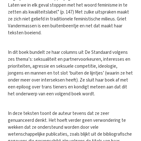
Laten we in elk geval stoppen met het woord feminisme in te
zetten als kwaliteitslabel.” (p. 147) Met zulke uitspraken maakt
ze zich niet geliefd in traditionele feministische milieus. Griet
Vandermassen is een buitenbeentje en net dat maakt haar
teksten boeiend.
In dit boek bundelt ze haar columns uit De Standaard volgens
zes thema’s: seksualiteit en partnervoorkeuren, interesses en
prioriteiten, agressie en seksuele competitie, ideologie,
jongens en mannen en tot slot ‘buiten de lijntjes’ (waarin ze het
onder meer over interseksen heeft). Ze sluit haar boek af met
een epiloog over trans tieners en kondigt meteen aan dat dit
het onderwerp van een volgend boek wordt.
In deze teksten toont de auteur tevens dat ze zeer
genuanceerd denkt. Het hoeft verder geen verwondering te
wekken dat ze ondersteund worden door vele
wetenschappelijke publicaties, zoals blijkt uit de bibliografische