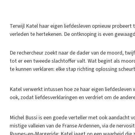
T
erwijl Katel haar eigen liefdesleven opnieuw probeer
verleden te hertekenen. De ontknoping is even gewaagd a
De rechercheur zoekt naar de dader van de moord, twij
tot er een tweede slachtoffer valt. Wat begint als moor
te kunnen verklaren: elke stap richting oplossing scheu
Katel verwerkt intussen hoe ze haar eigen liefdesleven 
ook, zodat liefdesverklaringen en verdriet om de andere
Michel Bussi is een goede verteller met ook aandacht 
mistige valleien van de Franse Ardennen, via de nervosit
Ruynes‑en‑Margeride: Katel jaagt op een waarheid die