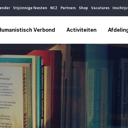
lender
Vrijzinnige feesten
NCZ
Partners
Shop
Vacatures
Inschrij
Humanistisch Verbond
Activiteiten
Afdelin