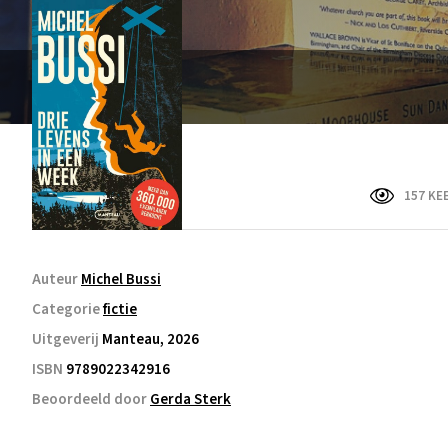
157 KE
Auteur
Michel Bussi
Categorie
fictie
Uitgeverij
Manteau, 2026
ISBN
9789022342916
Beoordeeld door
Gerda Sterk