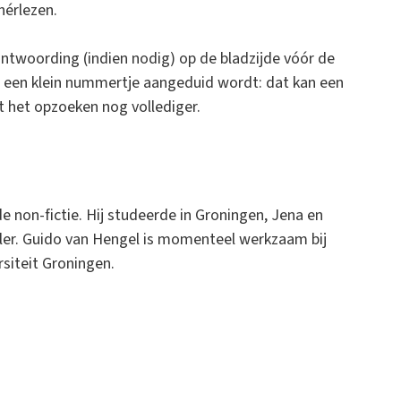
hérlezen.
rantwoording (indien nodig) op de bladzijde vóór de
t een klein nummertje aangeduid wordt: dat kan een
kt het opzoeken nog vollediger.
de non-fictie. Hij studeerde in Groningen, Jena en
aler. Guido van Hengel is momenteel werkzaam bij
siteit Groningen.