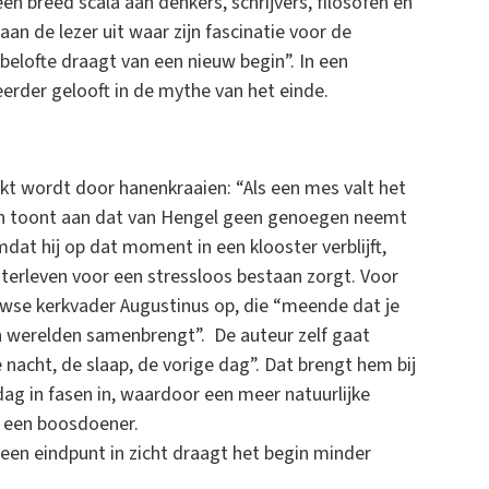
een breed scala aan denkers, schrijvers, filosofen en
 aan de lezer uit waar zijn fascinatie voor de
elofte draagt van een nieuw begin”. In een
eerder gelooft in de mythe van het einde.
ekt wordt door hanenkraaien: “Als een mes valt het
zin toont aan dat van Hengel geen genoegen neemt
at hij op dat moment in een klooster verblijft,
osterleven voor een stressloos bestaan zorgt. Voor
euwse kerkvader Augustinus op, die “meende dat je
en werelden samenbrengt”. De auteur zelf gaat
 nacht, de slaap, de vorige dag”. Dat brengt hem bij
dag in fasen in, waardoor een meer natuurlijke
l een boosdoener.
een eindpunt in zicht draagt het begin minder