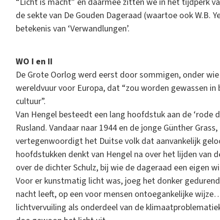
“Licht is macht” en daarmee zitten we in het tijdperk v
de sekte van De Gouden Dageraad (waartoe ook W.B. Ye
betekenis van ‘Verwandlungen’.
WO I en II
De Grote Oorlog werd eerst door sommigen, onder wie H
wereldvuur voor Europa, dat “zou worden gewassen in b
cultuur”.
Van Hengel besteedt een lang hoofdstuk aan de ‘rode 
Rusland. Vandaar naar 1944 en de jonge Günther Grass,
vertegenwoordigt het Duitse volk dat aanvankelijk geloo
hoofdstukken denkt van Hengel na over het lijden van
over de dichter Schulz, bij wie de dageraad een eigen wil 
Voor er kunstmatig licht was, joeg het donker geduren
nacht leeft, op een voor mensen ontoegankelijke wijze
lichtvervuiling als onderdeel van de klimaatproblematiek z