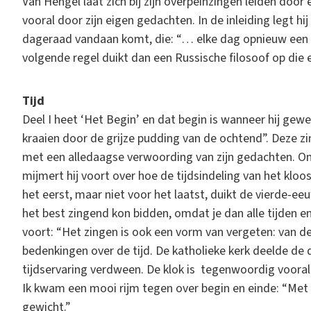
V
an Hengel laat zich bij zijn overpeinzingen leiden door 
vooral door zijn eigen gedachten. In de inleiding legt hij
dageraad vandaan komt, die: “… elke dag opnieuw een b
volgende regel duikt dan een Russische filosoof op die 
Tijd
Deel I heet ‘Het Begin’ en dat begin is wanneer hij gew
kraaien door de grijze pudding van de ochtend”. Deze 
met een alledaagse verwoording van zijn gedachten. Omd
mijmert hij voort over hoe de tijdsindeling van het klo
het eerst, maar niet voor het laatst, duikt de vierde-e
het best zingend kon bidden, omdat je dan alle tijden 
voort: “Het zingen is ook een vorm van vergeten: van de
bedenkingen over de tijd. De katholieke kerk deelde de 
tijdservaring verdween. De klok is tegenwoordig voora
Ik kwam een mooi rijm tegen over begin en einde: “Met 
gewicht.”