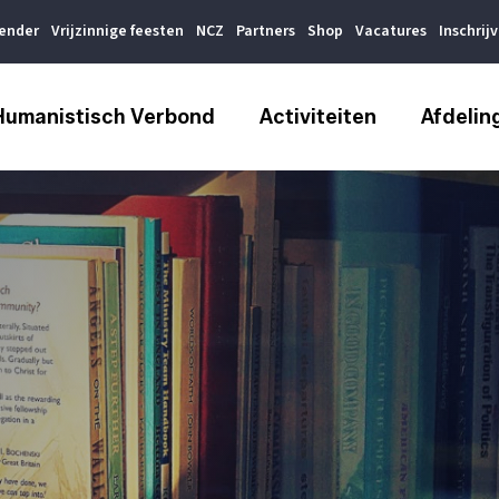
lender
Vrijzinnige feesten
NCZ
Partners
Shop
Vacatures
Inschrij
Humanistisch Verbond
Activiteiten
Afdelin