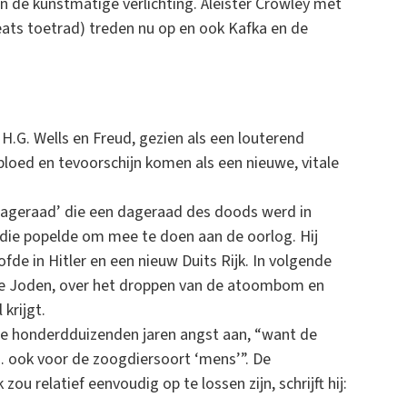
an de kunstmatige verlichting. Aleister Crowley met
ats toetrad) treden nu op en ook Kafka en de
.G. Wells en Freud, gezien als een louterend
loed en tevoorschijn komen als een nieuwe, vitale
dageraad’ die een dageraad des doods werd in
 die popelde om mee te doen aan de oorlog. Hij
fde in Hitler en een nieuw Duits Rijk. In volgende
 de Joden, over het droppen van de atoombom en
krijgt.
de honderdduizenden jaren angst aan, “want de
… ook voor de zoogdiersoort ‘mens’”. De
ou relatief eenvoudig op te lossen zijn, schrijft hij: