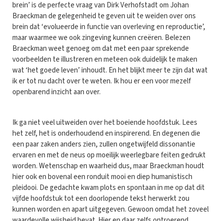
brein’ is de perfecte vraag van Dirk Verhofstadt om Johan
Braeckman de gelegenheid te geven uit te weiden over ons
brein dat ‘evolueerde in functie van overleving en reproductie’,
maar waarmee we ook zingeving kunnen creëren. Belezen
Braeckman weet genoeg om dat met een paar sprekende
voorbeelden te illustreren en meteen ook duidelijk te maken
wat ‘het goede leven’ inhoudt. En het blijkt meer te zijn dat wat
ik er tot nu dacht over te weten. Ik hou er een voor mezelf
openbarend inzicht aan over.
Ik ga niet veel uitweiden over het boeiende hoofdstuk. Lees
het zelf, het is onderhoudend en inspirerend. En degenen die
een paar zaken anders zien, zullen ongetwijfeld dissonantie
ervaren en met de neus op moeilijk weerlegbare feiten gedrukt
worden. Wetenschap en waarheid dus, maar Braeckman houdt
hier ook en bovenal een ronduit mooi en diep humanistisch
pleidooi. De gedachte kwam plots en spontaan in me op dat dit
vijfde hoofdstuk tot een doorlopende tekst herwerkt zou
kunnen worden en apart uitgegeven. Gewoon omdat het zoveel
waardevolle wijsheid bevat. Hier en daar zelfs ontroerend.