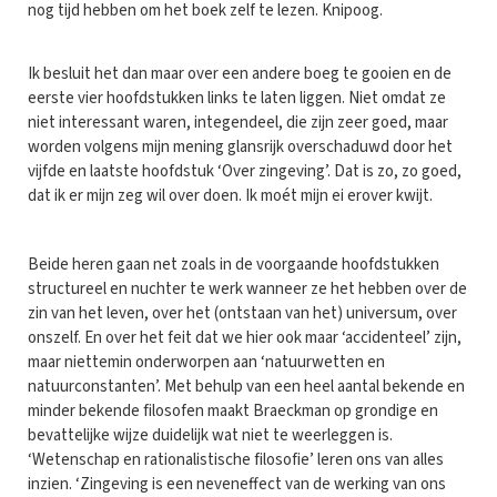
nog tijd hebben om het boek zelf te lezen. Knipoog.
Ik besluit het dan maar over een andere boeg te gooien en de
eerste vier hoofdstukken links te laten liggen. Niet omdat ze
niet interessant waren, integendeel, die zijn zeer goed, maar
worden volgens mijn mening glansrijk overschaduwd door het
vijfde en laatste hoofdstuk ‘Over zingeving’. Dat is zo, zo goed,
dat ik er mijn zeg wil over doen. Ik moét mijn ei erover kwijt.
Beide heren gaan net zoals in de voorgaande hoofdstukken
structureel en nuchter te werk wanneer ze het hebben over de
zin van het leven, over het (ontstaan van het) universum, over
onszelf. En over het feit dat we hier ook maar ‘accidenteel’ zijn,
maar niettemin onderworpen aan ‘natuurwetten en
natuurconstanten’. Met behulp van een heel aantal bekende en
minder bekende filosofen maakt Braeckman op grondige en
bevattelijke wijze duidelijk wat niet te weerleggen is.
‘Wetenschap en rationalistische filosofie’ leren ons van alles
inzien. ‘Zingeving is een neveneffect van de werking van ons