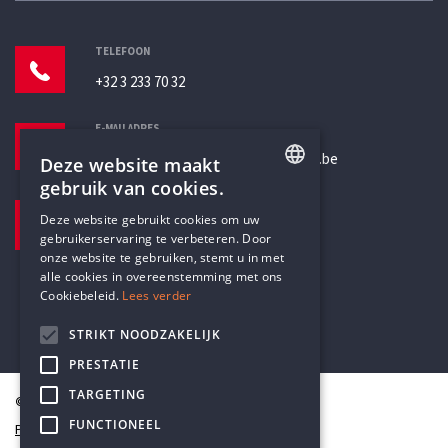
TELEFOON
+32 3 233 70 32
E-MAILADRES
secretariaat@humanistischverbond.be
Deze website maakt
gebruik van cookies.
BEZOEKADRES
ENGLISH
Deze website gebruikt cookies om uw
Pottenbrug 4
gebruikerservaring te verbeteren. Door
DUTCH
Antwerpen, 2000
onze website te gebruiken, stemt u in met
alle cookies in overeenstemming met ons
Cookiebeleid.
Lees verder
STRIKT NOODZAKELIJK
PRESTATIE
TARGETING
© Humanistisch Verbond 2026
FUNCTIONEEL
Privacy