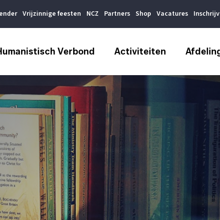
lender
Vrijzinnige feesten
NCZ
Partners
Shop
Vacatures
Inschrij
Humanistisch Verbond
Activiteiten
Afdelin