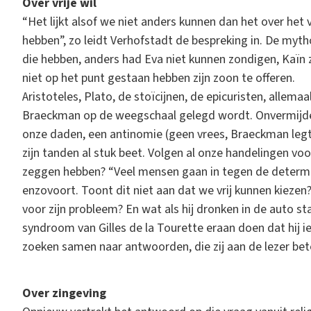
Over vrije wil
“Het lijkt alsof we niet anders kunnen dan het over het v
hebben”, zo leidt Verhofstadt de bespreking in. De myt
die hebben, anders had Eva niet kunnen zondigen, Kaïn
niet op het punt gestaan hebben zijn zoon te offeren.
Aristoteles, Plato, de stoïcijnen, de epicuristen, allemaa
Braeckman op de weegschaal gelegd wordt. Onvermijdelij
onze daden, een antinomie (geen vrees, Braeckman leg
zijn tanden al stuk beet. Volgen al onze handelingen vo
zeggen hebben? “Veel mensen gaan in tegen de determini
enzovoort. Toont dit niet aan dat we vrij kunnen kiezen
voor zijn probleem? En wat als hij dronken in de auto 
syndroom van Gilles de la Tourette eraan doen dat hij 
zoeken samen naar antwoorden, die zij aan de lezer bet
Over zingeving