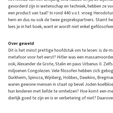
gevorderd zijn in wetenschap en techniek, hebben ze voo
een product van taal? In rond 440 v.o.t. vroeg Herodotu
hem en dus nu ook de twee gesprekspartners. Stamt he
lees je in het boek, want er wordt niet enkel gefilosofeer
Over geweld
Dit is het minst prettige hoofdstuk om te lezen: is de 
metafoor voor het eerst? Hitler was een massamoorden
ook, Alexander de Grote, Stalin en paus Urbanus II. Zelf
miljoenen Congolezen. Vele filosofen hebben zich gebog
Durkheim, Spinoza, Wijnberg, Hobbes, Dawkins, Bregma
waren gewone mensen in staat op bevel Joden koelbloe
hun kinderen met liefde te omhelzen? Hoe komt een me
dierlijk goed te zijn en is er verbetering of niet? Daarov