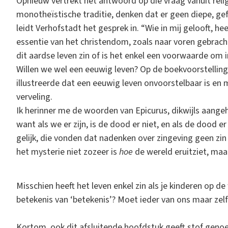
Opnieuw vertrekt het antwoord op die vraag vanuit relig
monotheïstische traditie, denken dat er geen diepe, gef
leidt Verhofstadt het gesprek in. “Wie in mij gelooft, hee
essentie van het christendom, zoals naar voren gebracht 
dit aardse leven zin of is het enkel een voorwaarde om i
Willen we wel een eeuwig leven? Op de boekvoorstellin
illustreerde dat een eeuwig leven onvoorstelbaar is en 
verveling.
Ik herinner me de woorden van Epicurus, dikwijls aange
want als we er zijn, is de dood er niet, en als de dood e
gelijk, die vonden dat nadenken over zingeving geen zin
het mysterie niet zozeer is
hoe
de wereld eruitziet, ma
Misschien heeft het leven enkel zin als je kinderen op de
betekenis van ‘betekenis’? Moet ieder van ons maar zelf
Kortom, ook dit afsluitende hoofdstuk geeft stof geno