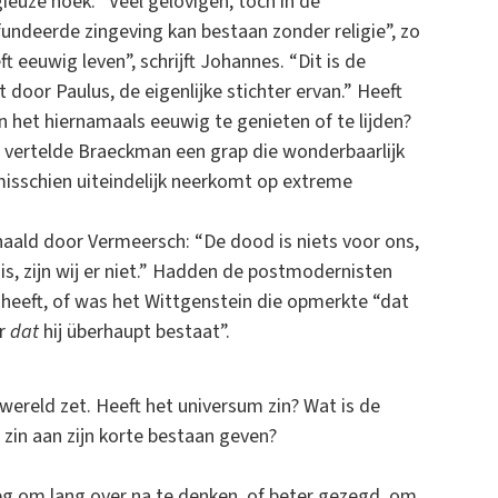
ieuze hoek: “Veel gelovigen, toch in de
undeerde zingeving kan bestaan zonder religie”, zo
ft eeuwig leven”, schrijft Johannes. “Dit is de
door Paulus, de eigenlijke stichter ervan.” Heeft
n het hiernamaals eeuwig te genieten of te lijden?
g vertelde Braeckman een grap die wonderbaarlijk
misschien uiteindelijk neerkomt op extreme
haald door Vermeersch: “De dood is niets voor ons,
r is, zijn wij er niet.” Hadden de postmodernisten
 heeft, of was het Wittgenstein die opmerkte “dat
ar
dat
hij überhaupt bestaat”.
 wereld zet. Heeft het universum zin? Wat is de
 zin aan zijn korte bestaan geven?
eg om lang over na te denken, of beter gezegd, om