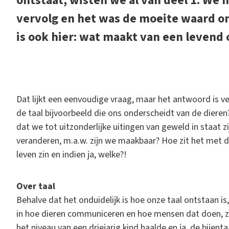
ontstaat, wisten we al van deel 1. We 
vervolg en het was de moeite waard 
is ook hier: wat maakt van een leven
D
at lijkt een eenvoudige vraag, maar het antwoord is ve
de taal bijvoorbeeld die ons onderscheidt van de dieren?
dat we tot uitzonderlijke uitingen van geweld in staat 
veranderen, m.a.w. zijn we maakbaar? Hoe zit het met de 
leven zin en indien ja, welke?!
Over taal
Behalve dat het onduidelijk is hoe onze taal ontstaan is, 
in hoe dieren communiceren en hoe mensen dat doen, zee
het niveau van een driejarig kind haalde en ja, de bijen