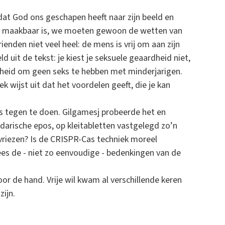
at God ons geschapen heeft naar zijn beeld en
iet maakbaar is, we moeten gewoon de wetten van
rienden niet veel heel: de mens is vrij om aan zijn
d uit de tekst: je kiest je seksuele geaardheid niet,
ijheid om geen seks te hebben met minderjarigen.
ek wijst uit dat het voordelen geeft, die je kan
ks tegen te doen. Gilgamesj probeerde het en
ndarische epos, op kleitabletten vastgelegd zo’n
invriezen? Is de CRISPR-Cas techniek moreel
es de - niet zo eenvoudige - bedenkingen van de
or de hand. Vrije wil kwam al verschillende keren
ijn.