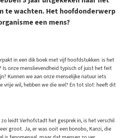
hebben 5 jaar uitgekeken naar het
om te wachten. Het hoofdonderwerp
d organisme een mens?
rpakt in een dik boek met vijf hoofdstukken: is het
 Is onze menslievendheid typisch of juist het feit
zijn? Kunnen we aan onze menselijke natuur iets
vrije wil, hebben we die wel? En tot slot: heeft dit
zo leidt Verhofstadt het gesprek in, is het verschil
r groot. Ja, er was ooit een bonobo, Kanzi, die
taal is fenomenaal, maar dat mensen zo ver