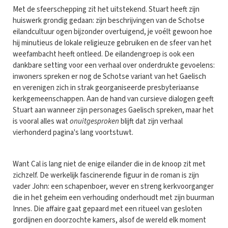
Met de sfeerschepping zit het uitstekend. Stuart heeft zijn
huiswerk grondig gedaan: zijn beschrijvingen van de Schotse
eilandcultuur ogen bijzonder overtuigend, je voélt gewoon hoe
hij minutieus de lokale religieuze gebruiken en de sfeer van het
weefambacht heeft ontleed. De eilandengroep is ook een
dankbare setting voor een verhaal over onderdrukte gevoelens:
inwoners spreken er nog de Schotse variant van het Gaelisch
en verenigen zich in strak georganiseerde presbyteriaanse
kerkgemeenschappen. Aan de hand van cursieve dialogen geeft
Stuart aan wanneer zijn personages Gaelisch spreken, maar het
is vooral alles wat
onuitgesproken
blijft dat zijn verhaal
vierhonderd pagina's lang voortstuwt.
Want Cal is lang niet de enige eilander die in de knoop zit met
zichzelf. De werkelijk fascinerende figuur in de roman is zijn
vader John: een schapenboer, wever en streng kerkvoorganger
die in het geheim een verhouding onderhoudt met zijn buurman
Innes. Die affaire gaat gepaard met een ritueel van gesloten
gordijnen en doorzochte kamers, alsof de wereld elk moment