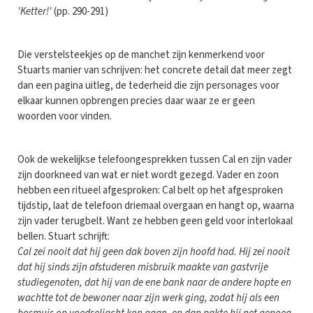
'Ketter!'
(pp. 290-291)
Die verstelsteekjes op de manchet zijn kenmerkend voor
Stuarts manier van schrijven: het concrete detail dat meer zegt
dan een pagina uitleg, de tederheid die zijn personages voor
elkaar kunnen opbrengen precies daar waar ze er geen
woorden voor vinden.
Ook de wekelijkse telefoongesprekken tussen Cal en zijn vader
zijn doorkneed van wat er niet wordt gezegd. Vader en zoon
hebben een ritueel afgesproken: Cal belt op het afgesproken
tijdstip, laat de telefoon driemaal overgaan en hangt op, waarna
zijn vader terugbelt. Want ze hebben geen geld voor interlokaal
bellen. Stuart schrijft:
Cal zei nooit dat hij geen dak boven zijn hoofd had. Hij zei nooit
dat hij sinds zijn afstuderen misbruik maakte van gastvrije
studiegenoten, dat hij van de ene bank naar de andere hopte en
wachtte tot de bewoner naar zijn werk ging, zodat hij als een