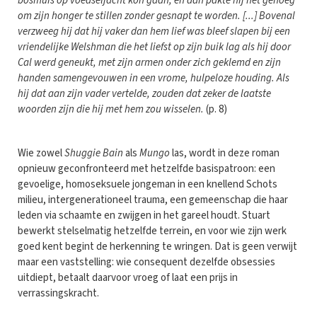
bosmuis op voedseljacht kon gaan, en dan pakte hij net genoeg
om zijn honger te stillen zonder gesnapt te worden. [...] Bovenal
verzweeg hij dat hij vaker dan hem lief was bleef slapen bij een
vriendelijke Welshman die het liefst op zijn buik lag als hij door
Cal werd geneukt, met zijn armen onder zich geklemd en zijn
handen samengevouwen in een vrome, hulpeloze houding. Als
hij dat aan zijn vader vertelde, zouden dat zeker de laatste
woorden zijn die hij met hem zou wisselen.
(p. 8)
Wie zowel
Shuggie Bain
als
Mungo
las, wordt in deze roman
opnieuw geconfronteerd met hetzelfde basispatroon: een
gevoelige, homoseksuele jongeman in een knellend Schots
milieu, intergenerationeel trauma, een gemeenschap die haar
leden via schaamte en zwijgen in het gareel houdt. Stuart
bewerkt stelselmatig hetzelfde terrein, en voor wie zijn werk
goed kent begint de herkenning te wringen. Dat is geen verwijt
maar een vaststelling: wie consequent dezelfde obsessies
uitdiept, betaalt daarvoor vroeg of laat een prijs in
verrassingskracht.