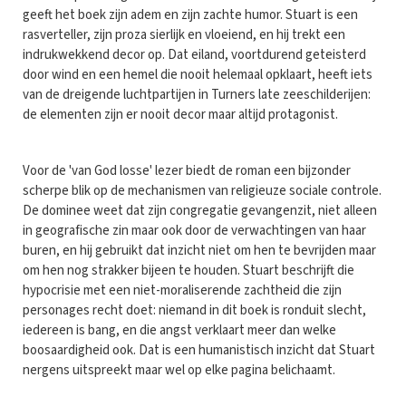
geeft het boek zijn adem en zijn zachte humor. Stuart is een
rasverteller, zijn proza sierlijk en vloeiend, en hij trekt een
indrukwekkend decor op. Dat eiland, voortdurend geteisterd
door wind en een hemel die nooit helemaal opklaart, heeft iets
van de dreigende luchtpartijen in Turners late zeeschilderijen:
de elementen zijn er nooit decor maar altijd protagonist.
Voor de 'van God losse' lezer biedt de roman een bijzonder
scherpe blik op de mechanismen van religieuze sociale controle.
De dominee weet dat zijn congregatie gevangenzit, niet alleen
in geografische zin maar ook door de verwachtingen van haar
buren, en hij gebruikt dat inzicht niet om hen te bevrijden maar
om hen nog strakker bijeen te houden. Stuart beschrijft die
hypocrisie met een niet-moraliserende zachtheid die zijn
personages recht doet: niemand in dit boek is ronduit slecht,
iedereen is bang, en die angst verklaart meer dan welke
boosaardigheid ook. Dat is een humanistisch inzicht dat Stuart
nergens uitspreekt maar wel op elke pagina belichaamt.