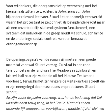
Voor vrijdenkers, die doorgaans niet op verzoening met het
hiernamaals zitten te wachten, is
John, zoon van John
bijzonder relevant leesvoer. Stuart tekent namelijk een wereld
waarin het protestantse geloof niet als bevrijdende kracht maar
als een onverbiddelijk sluitend systeem functioneert, een
systeem dat individuen in de greep houdt via schuld, schaamte
en de onderlinge sociale controle van een benauwde
eilandgemeenschap.
De openingspagina's van de roman zijn meteen een goede
maatstaf voor wat Stuart vermag. Cal staat in een rode
telefooncel aan de rand van The Meadows in Edinburgh en
luistert half naar zijn vader die uit het Nieuwe Testament
voorleest, terwijl hij met zijn vingers de visitekaartjes streelt die
er zijn neergelegd door masseuses en prostituees. Stuart
schrijft:
Als zijn vader de psalm voorzong, was het de bedoeling dat Cal
uit volle borst terug zong, in het Gaelic. Maar als er een
uitzonderlijk knappe man voorbijkwam, maakte hij zich klein en