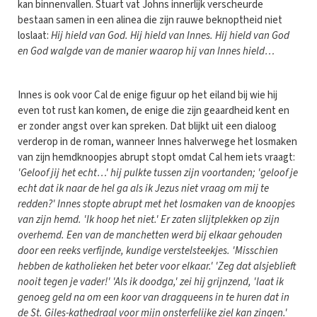
kan binnenvallen. Stuart vat Johns innerlijk verscheurde
bestaan samen in een alinea die zijn rauwe beknoptheid niet
loslaat:
Hij hield van God. Hij hield van Innes. Hij hield van God
en God walgde van de manier waarop hij van Innes hield…
Innes is ook voor Cal de enige figuur op het eiland bij wie hij
even tot rust kan komen, de enige die zijn geaardheid kent en
er zonder angst over kan spreken. Dat blijkt uit een dialoog
verderop in de roman, wanneer Innes halverwege het losmaken
van zijn hemdknoopjes abrupt stopt omdat Cal hem iets vraagt:
'Geloof jij het echt…' hij pulkte tussen zijn voortanden; 'geloof je
echt dat ik naar de hel ga als ik Jezus niet vraag om mij te
redden?' Innes stopte abrupt met het losmaken van de knoopjes
van zijn hemd. 'Ik hoop het niet.' Er zaten slijtplekken op zijn
overhemd. Een van de manchetten werd bij elkaar gehouden
door een reeks verfijnde, kundige verstelsteekjes. 'Misschien
hebben de katholieken het beter voor elkaar.' 'Zeg dat alsjeblieft
nooit tegen je vader!' 'Als ik doodga,' zei hij grijnzend, 'laat ik
genoeg geld na om een koor van dragqueens in te huren dat in
de St. Giles-kathedraal voor mijn onsterfelijke ziel kan zingen.'