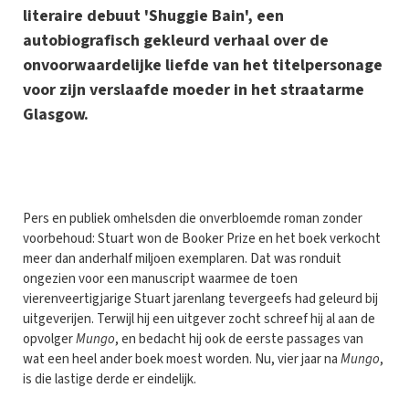
literaire debuut 'Shuggie Bain', een
autobiografisch gekleurd verhaal over de
onvoorwaardelijke liefde van het titelpersonage
voor zijn verslaafde moeder in het straatarme
Glasgow.
P
ers en publiek omhelsden die onverbloemde roman zonder
voorbehoud: Stuart won de Booker Prize en het boek verkocht
meer dan anderhalf miljoen exemplaren. Dat was ronduit
ongezien voor een manuscript waarmee de toen
vierenveertigjarige Stuart jarenlang tevergeefs had geleurd bij
uitgeverijen. Terwijl hij een uitgever zocht schreef hij al aan de
opvolger
Mungo
, en bedacht hij ook de eerste passages van
wat een heel ander boek moest worden. Nu, vier jaar na
Mungo
,
is die lastige derde er eindelijk.