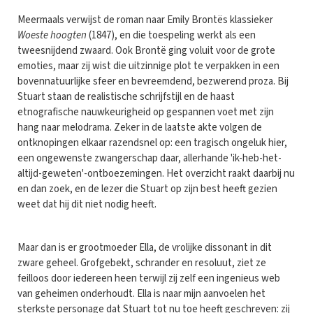
Meermaals verwijst de roman naar Emily Brontës klassieker
Woeste hoogten
(1847), en die toespeling werkt als een
tweesnijdend zwaard. Ook Brontë ging voluit voor de grote
emoties, maar zij wist die uitzinnige plot te verpakken in een
bovennatuurlijke sfeer en bevreemdend, bezwerend proza. Bij
Stuart staan de realistische schrijfstijl en de haast
etnografische nauwkeurigheid op gespannen voet met zijn
hang naar melodrama. Zeker in de laatste akte volgen de
ontknopingen elkaar razendsnel op: een tragisch ongeluk hier,
een ongewenste zwangerschap daar, allerhande 'ik-heb-het-
altijd-geweten'-ontboezemingen. Het overzicht raakt daarbij nu
en dan zoek, en de lezer die Stuart op zijn best heeft gezien
weet dat hij dit niet nodig heeft.
Maar dan is er grootmoeder Ella, de vrolijke dissonant in dit
zware geheel. Grofgebekt, schrander en resoluut, ziet ze
feilloos door iedereen heen terwijl zij zelf een ingenieus web
van geheimen onderhoudt. Ella is naar mijn aanvoelen het
sterkste personage dat Stuart tot nu toe heeft geschreven: zij