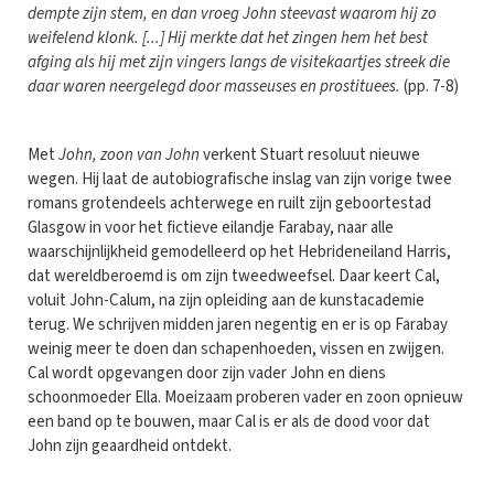
dempte zijn stem, en dan vroeg John steevast waarom hij zo
weifelend klonk. [...] Hij merkte dat het zingen hem het best
afging als hij met zijn vingers langs de visitekaartjes streek die
daar waren neergelegd door masseuses en prostituees.
(pp. 7-8)
Met
John, zoon van John
verkent Stuart resoluut nieuwe
wegen. Hij laat de autobiografische inslag van zijn vorige twee
romans grotendeels achterwege en ruilt zijn geboortestad
Glasgow in voor het fictieve eilandje Farabay, naar alle
waarschijnlijkheid gemodelleerd op het Hebrideneiland Harris,
dat wereldberoemd is om zijn tweedweefsel. Daar keert Cal,
voluit John-Calum, na zijn opleiding aan de kunstacademie
terug. We schrijven midden jaren negentig en er is op Farabay
weinig meer te doen dan schapenhoeden, vissen en zwijgen.
Cal wordt opgevangen door zijn vader John en diens
schoonmoeder Ella. Moeizaam proberen vader en zoon opnieuw
een band op te bouwen, maar Cal is er als de dood voor dat
John zijn geaardheid ontdekt.