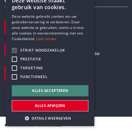
Deze website maakt
Contactgegevens
gebruik van cookies.
ENGLISH
Deze website gebruikt cookies om uw
gebruikerservaring te verbeteren. Door
TELEFOON
DUTCH
onze website te gebruiken, stemt u in met
+32 3 233 70 32
alle cookies in overeenstemming met ons
Cookiebeleid.
Lees verder
E-MAILADRES
STRIKT NOODZAKELIJK
secretariaat@humanistischverbond.be
PRESTATIE
BEZOEKADRES
TARGETING
Pottenbrug 4
FUNCTIONEEL
Antwerpen, 2000
ALLES ACCEPTEREN
ALLES AFWIJZEN
DETAILS WEERGEVEN
© Humanistisch Verbond 2026