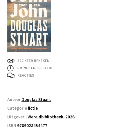
322 KEER BEKEKEN
6
MINUTEN LEESTIJD
REACTIES
Auteur
Douglas Stuart
Categorie
fictie
Uitgeverij
Wereldbibliotheek, 2026
ISBN
9789028454477