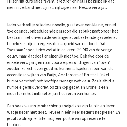
Hij schrijft cursiefjes “avant la lettre” en het is begrijpelijk dat
men in verband met zijn schrijfwijze naar Nescio verwijst.
Ieder verhaaltje of iedere novelle, gaat over een kleine, er niet
toe doende, onbeduidende persoon die gebukt gaat onder het
bestaan, met onvervulde verlangens, onbestemde gevoelens,
hopeloze strijd en ergens de nabijheid van de dood. Dat
“bestaan” speelt zich wel af in de jaren ’30-’40 van de vorige
eeuw, maar dat doet er eigenlijk niet toe. Behalve door de
enkele verwijzingen naar voorwerpen of dingen van “toen”
zouden ze zich even goed nu kunnen afspelen in één van die
accentloze wijken van Parijs, Amsterdam of Brussel. Enkel
humor verschaft het hoofdpersonage wat kleur. Zoals altijd is
humor eigenlijk verdriet op zijn kop gezet en Crone is een
meester in het millimeter-juist doseren van humor.
Een boek waarin je misschien geneigd zou zijn te blijven lezen.
Wat je beter niet doet. Teveel in één keer bederft het plezier. En
je zal zo blij zijn er later nog een portie van op reserve te
hebben.