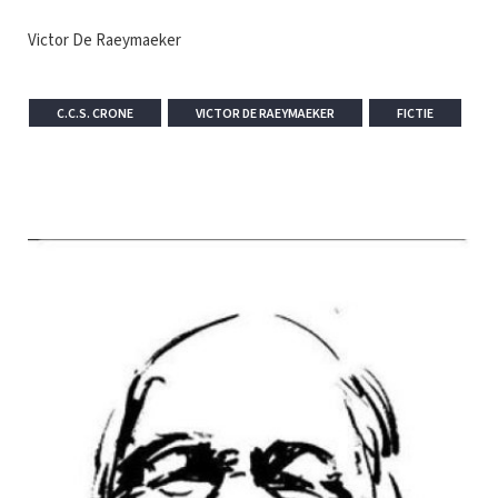
Victor De Raeymaeker
C.C.S. CRONE
VICTOR DE RAEYMAEKER
FICTIE