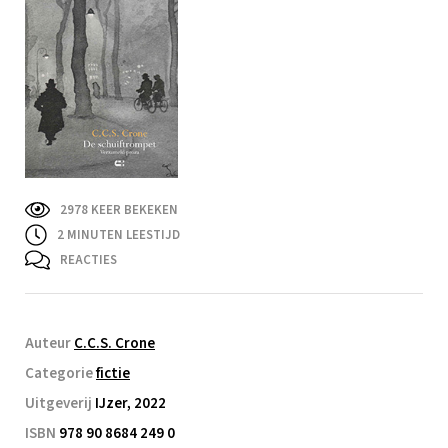
2978 KEER BEKEKEN
2
MINUTEN LEESTIJD
REACTIES
Auteur
C.C.S. Crone
Categorie
fictie
Uitgeverij
IJzer, 2022
ISBN
978 90 8684 249 0