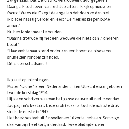
zak gehaald. Dat werd strikt vertrouwelijk doorgegeven.”
Daar ga ik toch even van rechtop zitten. Ik kijk opnieuw en
focus: “Vrees niet” zegt de engel en dat doen ze dan niet.
Ik blader haastig verder en lees: “De meisjes kregen blote
armen.”
Nu ben ik niet meer te houden.
“Daarna trouwde hij met een weduwe die niets dan 7 kinderen
bezat.”
“Haar ambtenaar stond onder aan een boom: de bloesems
snuffelden rondom zijn hoed.
Dit is een schatkamer!
Ik ga uit op inlichtingen.
Mister “Crone” is een Nederlander… Een Utrechtenaar geboren
tweede kerstdag 1914.
Hij is een schrijver waarvan het ganse oeuvre uit niet meer dan
150 pagina’s bestaat. Deze druk (2022) is toch de achtste druk
sinds de eerste in 1947.
Het boek bestaat uit 3 novellen en 10 korte verhalen. Sommige
daarvan zijn heel kort, inderdaad: Twee bladzijden, vier