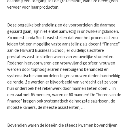
daarom geen toegang tot de grote markt, want ze heeft geen
vervoer voor haar producten.
Deze ongelijke behandeling en de vooroordelen die daarmee
gepaard gaan, zijn niet enkel aanwezig in ontwikkelingslanden.
Zo moest Linda Scott vaststellen dat voor het proces dat zou
leiden tot een mogelijke vaste aanstelling als docent “Finance”
aan de Harvard Business School, er duidelijk slechtere
prestaties vast te stellen waren van vrouwelijke studenten.
Redenen hiervoor waren een vrouwvijandige sfeer: vrouwen
werden door tophoogleraren neerbuigend behandeld en
systematische vooroordelen tegen vrouwen deden hardnekkig
de ronde. Ze werden er bijvoorbeeld van verdacht dat ze voor
hun onderzoek het rekenwerk door mannen lieten doen… In
een zaal met 65 mensen, waren er 60 mannen! De “heren van de
finance” kregen ook systematisch de hoogste salarissen, de
mooiste kamers, de meeste assistenten,…
Bovendien waren de ideeën die steeds kwamen bovendrijven