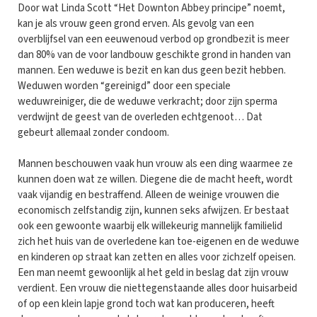
Door wat Linda Scott “Het Downton Abbey principe” noemt,
kan je als vrouw geen grond erven. Als gevolg van een
overblijfsel van een eeuwenoud verbod op grondbezit is meer
dan 80% van de voor landbouw geschikte grond in handen van
mannen. Een weduwe is bezit en kan dus geen bezit hebben.
Weduwen worden “gereinigd” door een speciale
weduwreiniger, die de weduwe verkracht; door zijn sperma
verdwijnt de geest van de overleden echtgenoot… Dat
gebeurt allemaal zonder condoom.
Mannen beschouwen vaak hun vrouw als een ding waarmee ze
kunnen doen wat ze willen. Diegene die de macht heeft, wordt
vaak vijandig en bestraffend. Alleen de weinige vrouwen die
economisch zelfstandig zijn, kunnen seks afwijzen. Er bestaat
ook een gewoonte waarbij elk willekeurig mannelijk familielid
zich het huis van de overledene kan toe-eigenen en de weduwe
en kinderen op straat kan zetten en alles voor zichzelf opeisen.
Een man neemt gewoonlijk al het geld in beslag dat zijn vrouw
verdient. Een vrouw die niettegenstaande alles door huisarbeid
of op een klein lapje grond toch wat kan produceren, heeft