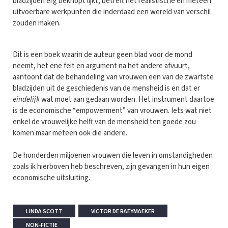
bladzijden erg beknopt lijkt, betreft het realistische en meteen
uitvoerbare werkpunten die inderdaad een wereld van verschil
zouden maken.
Dit is een boek waarin de auteur geen blad voor de mond
neemt, het ene feit en argument na het andere afvuurt,
aantoont dat de behandeling van vrouwen een van de zwartste
bladzijden uit de geschiedenis van de mensheid is en dat er
eindelijk
wat moet aan gedaan worden. Het instrument daartoe
is de economische “empowerment” van vrouwen. Iets wat niet
enkel de vrouwelijke helft van de mensheid ten goede zou
komen maar meteen ook die andere.
De honderden miljoenen vrouwen die leven in omstandigheden
zoals ik hierboven heb beschreven, zijn gevangen in hun eigen
economische uitsluiting.
LINDA SCOTT
VICTOR DE RAEYMAEKER
NON-FICTIE