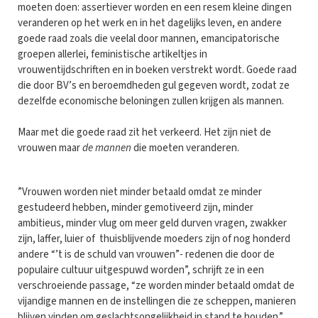
moeten doen: assertiever worden en een resem kleine dingen
veranderen op het werk en in het dagelijks leven, en andere
goede raad zoals die veelal door mannen, emancipatorische
groepen allerlei, feministische artikeltjes in
vrouwentijdschriften en in boeken verstrekt wordt. Goede raad
die door BV’s en beroemdheden gul gegeven wordt, zodat ze
dezelfde economische beloningen zullen krijgen als mannen.
Maar met die goede raad zit het verkeerd. Het zijn niet de
vrouwen maar
de mannen
die moeten veranderen.
”Vrouwen worden niet minder betaald omdat ze minder
gestudeerd hebben, minder gemotiveerd zijn, minder
ambitieus, minder vlug om meer geld durven vragen, zwakker
zijn, laffer, luier of thuisblijvende moeders zijn of nog honderd
andere “’t is de schuld van vrouwen”- redenen die door de
populaire cultuur uitgespuwd worden”, schrijft ze in een
verschroeiende passage, “ze worden minder betaald omdat de
vijandige mannen en de instellingen die ze scheppen, manieren
blijven vinden om geslachtsongelijkheid in stand te houden.”