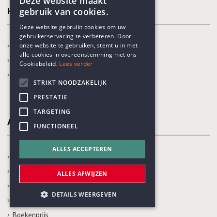
Deze website maakt
gebruik van cookies.
Humanisme
ENGLISH
Deze website gebruikt cookies om uw
gebruikerservaring te verbeteren. Door
DUTCH
Ben ik humanist?
onze website te gebruiken, stemt u in met
alle cookies in overeenstemming met ons
Wat is humanisme?
Cookiebeleid.
Lees verder
Onze thema's
STRIKT NOODZAKELIJK
PRESTATIE
TARGETING
Activiteiten
FUNCTIONEEL
ALLES ACCEPTEREN
In de kijker
Kalender
ALLES AFWIJZEN
Recente activiteiten
DETAILS WEERGEVEN
Prijs Vrijzinnig Humanisme
Boekenprijs