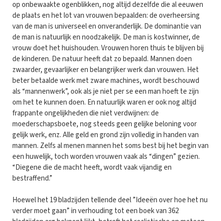
op onbewaakte ogenblikken, nog altijd dezelfde die al eeuwen
de plaats en het lot van vrouwen bepaalden: de overheersing
van de man is universeel en onveranderlijk. De dominantie van
de man is natuurlijk en noodzakelijk. De man is kostwinner, de
vrouw doet het huishouden. Vrouwen horen thuis te blijven bij
de kinderen. De natuur heeft dat zo bepaald. Mannen doen
zwaarder, gevaarlijker en belangrijker werk dan vrouwen. Het
beter betaalde werk met zware machines, wordt beschouwd
als “mannenwerk”, ook als je niet per se een man hoeft te zijn
om het te kunnen doen. En natuurlijk waren er ook nog altijd
frappante ongelijkheden die niet verdwijnen: de
moederschapsboete, nog steeds geen gelijke beloning voor
gelijk werk, enz. Alle geld en grond zijn volledig in handen van
mannen. Zelfs al menen mannen het soms best bij het begin van
een huwelijk, toch worden vrouwen vaak als “dingen” gezien.
“Diegene die de macht heeft, wordt vaak vijandig en
bestraffend.”
Hoewel het 19 bladzijden tellende deel ”Ideeën over hoe het nu
verder moet gaan” in verhouding tot een boek van 362