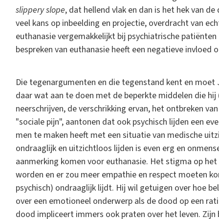
slippery slope
, dat hellend vlak en dan is het hek van d
veel kans op inbeelding en projectie, overdracht van e
euthanasie vergemakkelijkt bij psychiatrische patiënten
bespreken van euthanasie heeft een negatieve invloed o
Die tegenargumenten en die tegenstand kent en moet Je
daar wat aan te doen met de beperkte middelen die hij (n
neerschrijven, de verschrikking ervan, het ontbreken van
"sociale pijn", aantonen dat ook psychisch lijden een even 
men te maken heeft met een situatie van medische uitzic
ondraaglijk en uitzichtloos lijden is even erg en onmense
aanmerking komen voor euthanasie. Het stigma op het 
worden en er zou meer empathie en respect moeten ko
psychisch) ondraaglijk lijdt. Hij wil getuigen over hoe bel
over een emotioneel onderwerp als de dood op een rati
dood impliceert immers ook praten over het leven. Zijn 