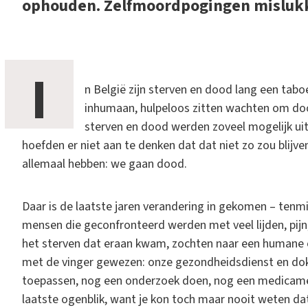
ophouden. Zelfmoordpogingen misluk
I
n België zijn sterven en dood lang een tab
inhumaan, hulpeloos zitten wachten om dood
sterven en dood werden zoveel mogelijk uit
hoefden er niet aan te denken dat dat niet zo zou blijve
allemaal hebben: we gaan dood.
Daar is de laatste jaren verandering in gekomen – tenmi
mensen die geconfronteerd werden met veel lijden, pijn, u
het sterven dat eraan kwam, zochten naar een humane o
met de vinger gewezen: onze gezondheidsdienst en dok
toepassen, nog een onderzoek doen, nog een medicament
laatste ogenblik, want je kon toch maar nooit weten dat 