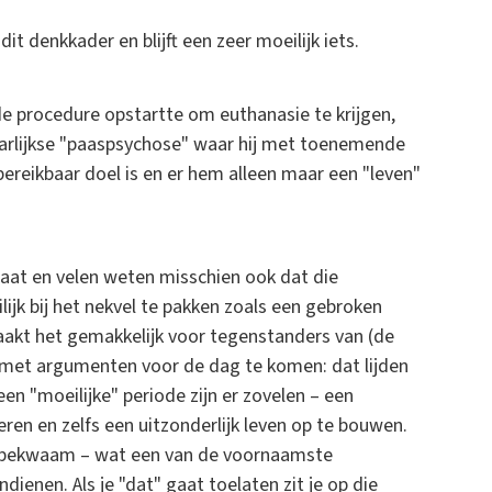
dit denkkader en blijft een zeer moeilijk iets.
de procedure opstartte om euthanasie te krijgen,
jaarlijkse "paaspsychose" waar hij met toenemende
nbereikbaar doel is en er hem alleen maar een "leven"
staat en velen weten misschien ook dat die
eilijk bij het nekvel te pakken zoals een gebroken
aakt het gemakkelijk voor tegenstanders van (de
m met argumenten voor de dag te komen: dat lijden
en "moeilijke" periode zijn er zovelen – een
ren en zelfs een uitzonderlijk leven op te bouwen.
ilsbekwaam – wat een van de voornaamste
enen. Als je "dat" gaat toelaten zit je op die