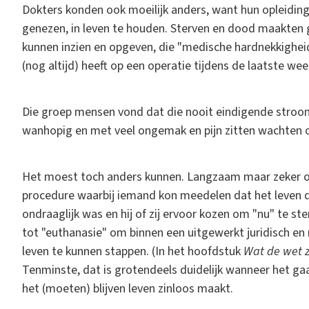
Dokters konden ook moeilijk anders, want hun opleidin
genezen, in leven te houden. Sterven en dood maakten ge
kunnen inzien en opgeven, die "medische hardnekkighei
(nog altijd) heeft op een operatie tijdens de laatste w
Die groep mensen vond dat die nooit eindigende stroom
wanhopig en met veel ongemak en pijn zitten wachten 
Het moest toch anders kunnen. Langzaam maar zeker ont
procedure waarbij iemand kon meedelen dat het leven dat 
ondraaglijk was en hij of zij ervoor kozen om "nu" te s
tot "euthanasie" om binnen een uitgewerkt juridisch en
leven te kunnen stappen. (In het hoofdstuk
Wat de wet 
Tenminste, dat is grotendeels duidelijk wanneer het gaat
het (moeten) blijven leven zinloos maakt.