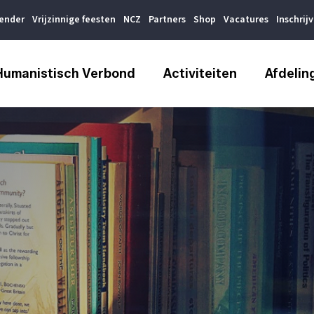
lender
Vrijzinnige feesten
NCZ
Partners
Shop
Vacatures
Inschrij
Humanistisch Verbond
Activiteiten
Afdelin