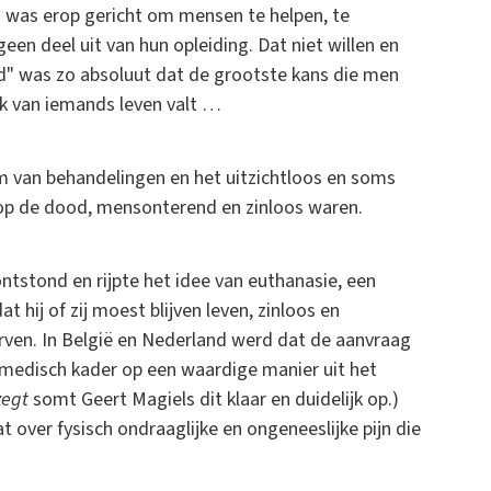
g was erop gericht om mensen te helpen, te
en deel uit van hun opleiding. Dat niet willen en
d" was zo absoluut dat de grootste kans die men
eek van iemands leven valt …
 van behandelingen en het uitzichtloos en soms
op de dood, mensonterend en zinloos waren.
stond en rijpte het idee van euthanasie, een
hij of zij moest blijven leven, zinloos en
terven. In België en Nederland werd dat de aanvraag
 medisch kader op een waardige manier uit het
zegt
somt Geert Magiels dit klaar en duidelijk op.)
 over fysisch ondraaglijke en ongeneeslijke pijn die