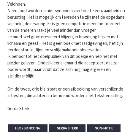
Veldhoen.
Neen, oud worden is niet synoniem van trieste eenzaamheid en
berusting. Het is mogelijk om tevreden te zijn met de opgedane
wijsheid, de ervaring. Er is geen competitie meer, het oordeel
van de anderen raakt je veel minder dan vroeger.
Je moet wél geïnteresseerd blijven, in beweging blijven met
lichaam en geest. Het is geen boek met raadgevingen, het zijn
eerder stoute, fijne en vrolijk makende observaties.
Ik behoor tot het doelpubliek van dit boekje en heb het met
plezier gelezen. Eindelijk eens iemand die accepteert dat ze
ouder wordt, maar vindt dat ze zich nog mag ergeren en
strijdbaar blijft.
Om de twee, drie blz. staat er een afbeelding van verschillende
artiesten, die achteraan benoemd worden met tekst en uitleg.
Gerda Sterk
HEDY D'ANCONA
GERDA STERK
NON-FICTIE