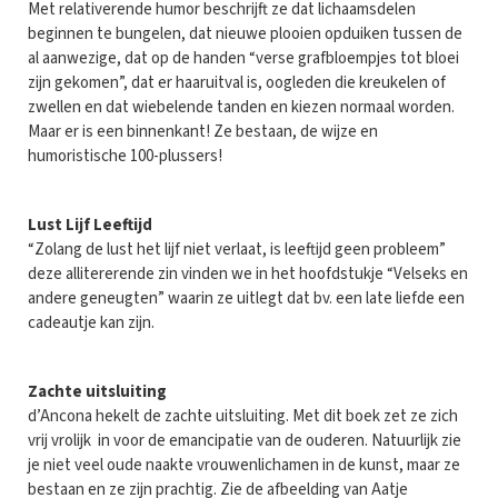
Met relativerende humor beschrijft ze dat lichaamsdelen
beginnen te bungelen, dat nieuwe plooien opduiken tussen de
al aanwezige, dat op de handen “verse grafbloempjes tot bloei
zijn gekomen”, dat er haaruitval is, oogleden die kreukelen of
zwellen en dat wiebelende tanden en kiezen normaal worden.
Maar er is een binnenkant! Ze bestaan, de wijze en
humoristische 100-plussers!
Lust Lijf Leeftijd
“Zolang de lust het lijf niet verlaat, is leeftijd geen probleem”
deze allitererende zin vinden we in het hoofdstukje “Velseks en
andere geneugten” waarin ze uitlegt dat bv. een late liefde een
cadeautje kan zijn.
Zachte uitsluiting
d’Ancona hekelt de zachte uitsluiting. Met dit boek zet ze zich
vrij vrolijk in voor de emancipatie van de ouderen. Natuurlijk zie
je niet veel oude naakte vrouwenlichamen in de kunst, maar ze
bestaan en ze zijn prachtig. Zie de afbeelding van Aatje