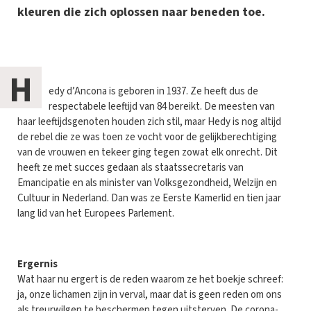
kleuren die zich oplossen naar beneden toe.
H
edy d’Ancona is geboren in 1937. Ze heeft dus de
respectabele leeftijd van 84 bereikt. De meesten van
haar leeftijdsgenoten houden zich stil, maar Hedy is nog altijd
de rebel die ze was toen ze vocht voor de gelijkberechtiging
van de vrouwen en tekeer ging tegen zowat elk onrecht. Dit
heeft ze met succes gedaan als staatssecretaris van
Emancipatie en als minister van Volksgezondheid, Welzijn en
Cultuur in Nederland. Dan was ze Eerste Kamerlid en tien jaar
lang lid van het Europees Parlement.
Ergernis
Wat haar nu ergert is de reden waarom ze het boekje schreef:
ja, onze lichamen zijn in verval, maar dat is geen reden om ons
als treurwilgen te beschermen tegen uitsterven. De corona-