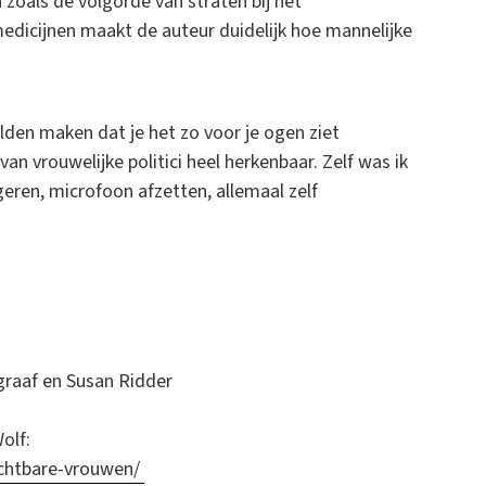
zoals de volgorde van straten bij het
medicijnen maakt de auteur duidelijk hoe mannelijke
elden maken dat je het zo voor je ogen ziet
 vrouwelijke politici heel herkenbaar. Zelf was ik
eren, microfoon afzetten, allemaal zelf
graaf en Susan Ridder
olf:
ichtbare-vrouwen/