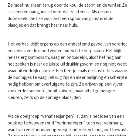
Ze moet nu alleen terug door de kou, de storm en de winter. Ze
is alleen en bang, maar toont dat ze sterk is. Als de zon
doorbreekt ziet ze voor zich een spoor van glinsterende
blaadjes en dat brengt haar naar huis.
Het verhaal drijft ergens op een onbestemd gevoel van verdriet
en verlies en de moed vinden om zich te herpakken. Het blijft
helaas erg symbolisch, vaag en onduidelijk, alsof het nog aan
het zoeken is naar de juiste uitdrukkingsvorm en nog niet weet
waar uiteindelijk naartoe. Een beetje zoals de illustraties waarin
de boompjes te vaag lieftallig zijn en meer omlijning en scherpte
nodig hebben om overtuigend te zijn. Ze drijven op een vijver
van eerder sombere, nooit zuivere, maar altijd gemengde
kleuren, zelfs op de zonnige bladzijden.
Als de doelgroep “vanaf zesjarigen” is, dan is het idee van een
boek op te bouwen rond “herinneringen” toch wat voorbarig,
want van veel herinneringen zijn kinderen zich nog niet bewust.