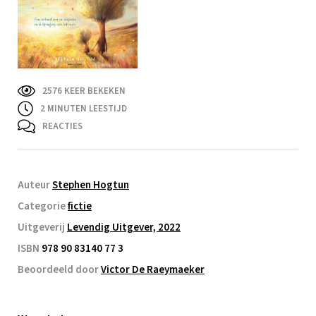
2576 KEER BEKEKEN
2
MINUTEN LEESTIJD
REACTIES
Auteur
Stephen Hogtun
Categorie
fictie
Uitgeverij
Levendig Uitgever, 2022
ISBN
978 90 83140 77 3
Beoordeeld door
Victor De Raeymaeker