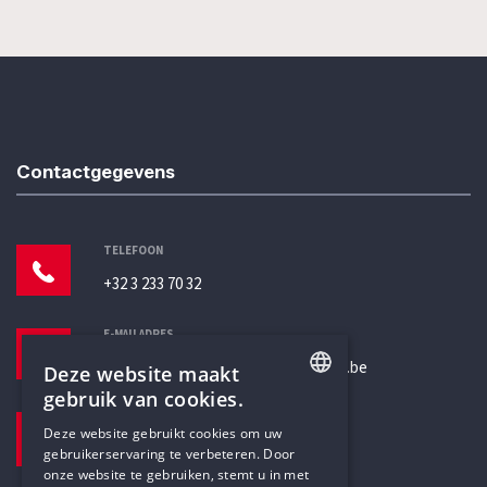
Contactgegevens
TELEFOON
+32 3 233 70 32
E-MAILADRES
secretariaat@humanistischverbond.be
Deze website maakt
gebruik van cookies.
BEZOEKADRES
ENGLISH
Deze website gebruikt cookies om uw
Pottenbrug 4
gebruikerservaring te verbeteren. Door
DUTCH
Antwerpen, 2000
onze website te gebruiken, stemt u in met