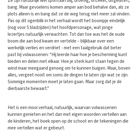
Ze zijn natuurlijk wel spontaan blij, droevig, onzeker, uitgelaten,
bang. Maar gevoelens komen amper aan bod behalve dan, als ze
plots alleen is en bang dat ze de weg terug niet meer zal vinden.
Pas op dit ogenblik in het verhaal wordt het boompje eindelijk
(nog voor 5 bladzijden) het hoofdpersonage, wat jonge
lezertjes natuurlijk verwachten. Tot dan toe was het de oude
boom die aan bod kwam en vertelde – blijkbaar over een
werkelijk verlies en verdriet - met een taalgebruik dat beter
past bij volwassenen: “Hij leerde haar hoe je bescherming kunt
bieden en delen met elkaar. Hoe je sterk kunt staan tegen de
wind maar meegaand genoeg om te kunnen buigen. Maar, boven
alles, vergeet nooit om soms de dingen te laten zijn wat ze zijn.
Sommige momenten moet je laten gaan. Maar zorg dat je de
dierbaarste bewaart.”
Het is een mooi verhaal, natuurlijk, waarvan volwassenen
kunnen genieten en het dan met eigen woorden vertellen aan
de kinderen, het boek open op de schoot en de tekeningen die
mee vertellen wat er gebeurt.