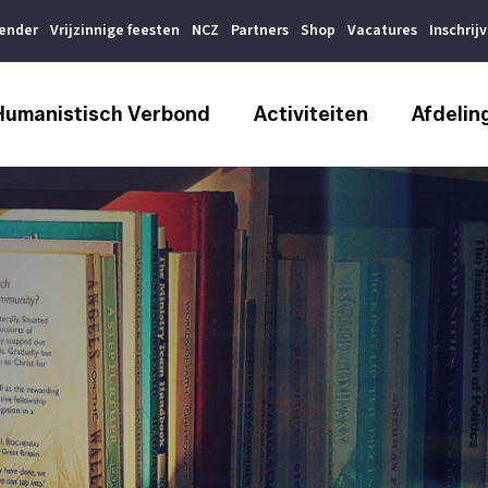
lender
Vrijzinnige feesten
NCZ
Partners
Shop
Vacatures
Inschrij
Humanistisch Verbond
Activiteiten
Afdelin