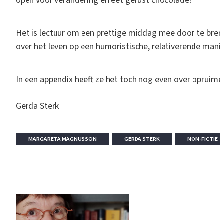
open voor verandering en eet gerust chocolade!
Het is lectuur om een prettige middag mee door te bre
over het leven op een humoristische, relativerende manie
In een appendix heeft ze het toch nog even over opru
Gerda Sterk
MARGARETA MAGNUSSON
GERDA STERK
NON-FICTIE