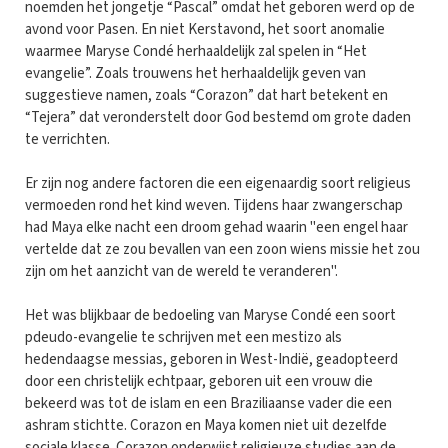
noemden het jongetje “Pascal” omdat het geboren werd op de
avond voor Pasen. En niet Kerstavond, het soort anomalie
waarmee Maryse Condé herhaaldelijk zal spelen in “Het
evangelie”. Zoals trouwens het herhaaldelijk geven van
suggestieve namen, zoals “Corazon” dat hart betekent en
“Tejera” dat veronderstelt door God bestemd om grote daden
te verrichten.
Er zijn nog andere factoren die een eigenaardig soort religieus
vermoeden rond het kind weven. Tijdens haar zwangerschap
had Maya elke nacht een droom gehad waarin "een engel haar
vertelde dat ze zou bevallen van een zoon wiens missie het zou
zijn om het aanzicht van de wereld te veranderen".
Het was blijkbaar de bedoeling van Maryse Condé een soort
pdeudo-evangelie te schrijven met een mestizo als
hedendaagse messias, geboren in West-Indië, geadopteerd
door een christelijk echtpaar, geboren uit een vrouw die
bekeerd was tot de islam en een Braziliaanse vader die een
ashram stichtte. Corazon en Maya komen niet uit dezelfde
sociale klasse. Corazon onderwijst religieuze studies aan de