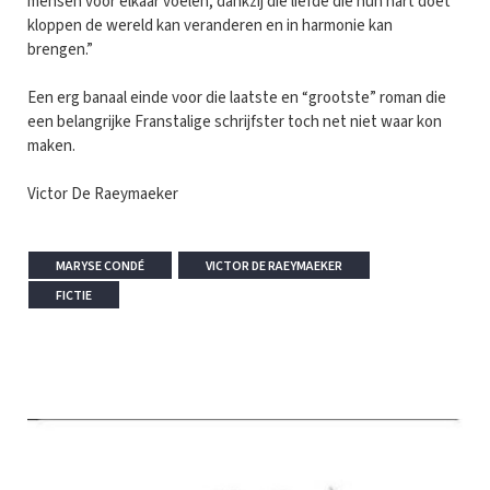
mensen voor elkaar voelen, dankzij die liefde die hun hart doet
kloppen de wereld kan veranderen en in harmonie kan
brengen.”
Een erg banaal einde voor die laatste en “grootste” roman die
een belangrijke Franstalige schrijfster toch net niet waar kon
maken.
Victor De Raeymaeker
MARYSE CONDÉ
VICTOR DE RAEYMAEKER
FICTIE