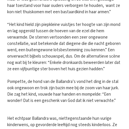
haar toestand voor haar ouders verborgen te houden, want ze
kon niet thuiskomen met een bastaardkind in haar armen.”
“Het kind hield zijn piepkleine vuistjes ter hoogte van zijn mond
en lag opgerold tussen de hoeven van de ezel die hem
verwarmde. De sterren vertoonden een zeer ongewone
constellatie, wat betekende dat diegene die die nacht geboren
werd, een buitengewone lotsbestemming zou kennen.” Een
onverwacht bijbels schouwspel, dus. Om de alternatieve scène
nog wat bij te kleuren: “Enkele dronkaards beweerden later dat
ze een vijfpuntige ster boven het huis gezien hadden.”
Pompette, de hond van de Ballandra’s vond het ding in de stal
ook ongewoon en trok zijn bazin mee bij de zoom van haar jurk.
Die zag het kind, vouwde haar handen en mompelde: “Een
wonder! Dat is een geschenk van God dat ik niet verwachte.”
Het echtpaar Ballandra was, niettegenstaande hun vurige
kinderwens, op gevorderde leeftijd nog steeds kinderloos. Ze