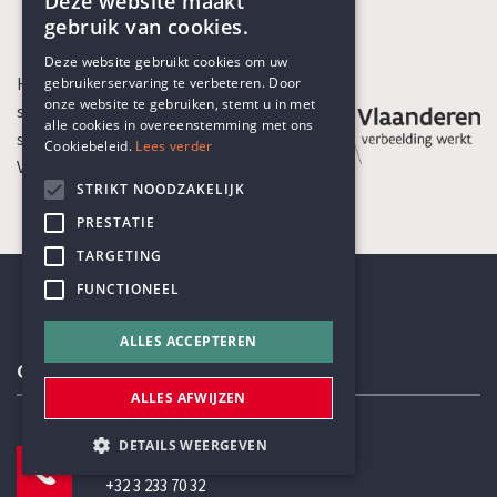
Deze website maakt
gebruik van cookies.
ENGLISH
Deze website gebruikt cookies om uw
Het Humanistisch Verbond is een
gebruikerservaring te verbeteren. Door
DUTCH
onze website te gebruiken, stemt u in met
sociaal-culturele organisatie die
alle cookies in overeenstemming met ons
subsidies ontvangt van de
Cookiebeleid.
Lees verder
Vlaamse Gemeenschap
STRIKT NOODZAKELIJK
PRESTATIE
TARGETING
FUNCTIONEEL
ALLES ACCEPTEREN
Contactgegevens
ALLES AFWIJZEN
DETAILS WEERGEVEN
TELEFOON
+32 3 233 70 32