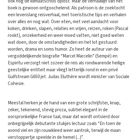
ook nog de klimaatscrisis oplost. Maar de verhaallijn van het
boek is gewoon ontgoochelend. Als patroon is de zoektocht
een levenslang reisverhaal, met toeristische tips en verhalen
over alles en nog wat. Over eten, met veel aandacht voor
koken, drinken, slapen, relaties en vrijen, reizen, roken (Pascal
rookt), onzekerheid en weer moed vatten, niet goed weten
wat doen, door de omstandigheden en het lot gestuurd
worden, drama en soms humor. Zo heet de auteur van de
vergoddelijkende biografie “Marcel Marcelin” (Sempé) en
Espiritu verzorgt niet zozeer de reis als rondwarende heilige
geestelijke entiteit maar vliegt letterlijk rond in een privé
Gulfstream G650 jet. Judas Eluthère wordt minister van Sociale
Cohesie.
Meestal herken je de hand van een grote schrijfster, knap,
zeker, tekenend, stevig proza, subtiel elegant in de
oorspronkelijke Franse taal, maar dat wordt ontsierd door
onbegrijpelijk debutante stukjes lectuur zoals “En toen de
avond viel en zijn rouwkleed weer aantrok, terwijl de maan
verstoppertje speelde in de hemel (...)”.