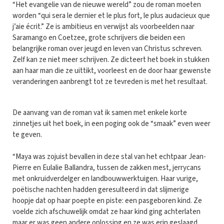
“Het evangelie van de nieuwe wereld” zou de roman moeten
worden “qui sera le dernier et le plus fort, le plus audacieux que
j’aie écrit.” Ze is ambitieus en verwijst als voorbeelden naar
Saramango en Coetzee, grote schrijvers die beiden een
belangrijke roman over jeugd en leven van Christus schreven.
Zelf kan ze niet meer schrijven. Ze dicteert het boek in stukken
aan haar man die ze uittikt, voorleest en de door haar gewenste
veranderingen aanbrengt tot ze tevreden is met het resultaat.
De aanvang van de roman vat ik samen met enkele korte
zinnetjes uit het boek, in een poging ook de “smaak” even weer
te geven.
“Maya was zojuist bevallen in deze stal van het echtpaar Jean-
Pierre en Eulalie Ballandra, tussen de zakken mest, jerrycans
met onkruidverdelger en landbouwwerktuigen. Haar vurige,
poëtische nachten hadden geresulteerd in dat slijmerige
hoopje dat op haar poepte en piste: een pasgeboren kind. Ze
voelde zich afschuwelijk omdat ze haar kind ging achterlaten
maar er was geen andere oplossing en ze was erin geslaagd