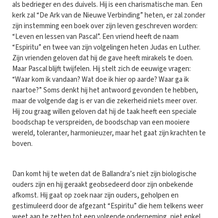
als bedrieger en des duivels. Hij is een charismatische man. Een
kerk zal “De Ark van de Nieuwe Verbinding” heten, er zal zonder
zijn instemming een boek over zijn leven geschreven worden:
“Leven en lessen van Pascal”. Een vriend heeft de naam
“Espiritu” en twee van zijn volgelingen heten Judas en Luther.
Zijn vrienden geloven dat hij de gave heeft mirakels te doen.
Maar Pascal blijft twijfelen. Hij stelt zich de eeuwige vragen:
“Waar kom ik vandaan? Wat doe ik hier op aarde? Waar ga ik
naartoe?” Soms denkt hij het antwoord gevonden te hebben,
maar de volgende dag is er van die zekerheid niets meer over.
Hij zou graag willen geloven dat hij de taak heeft een speciale
boodschap te verspreiden, de boodschap van een mooiere
wereld, toleranter, harmonieuzer, maar het gaat zijn krachten te
boven.
Dan komt hij te weten dat de Ballandra’s niet zijn biologische
ouders zijn en hij geraakt geobsedeerd door zijn onbekende
afkomst. Hij gaat op zoek naar zijn ouders, geholpen en
gestimuleerd door de afgezant “Espiritu” die hem telkens weer
weet aan te zetten tot een volgende onderneming, niet enkel