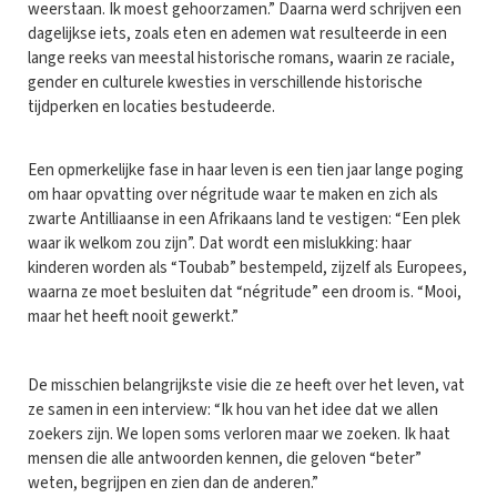
weerstaan. Ik moest gehoorzamen.” Daarna werd schrijven een
dagelijkse iets, zoals eten en ademen wat resulteerde in een
lange reeks van meestal historische romans, waarin ze raciale,
gender en culturele kwesties in verschillende historische
tijdperken en locaties bestudeerde.
Een opmerkelijke fase in haar leven is een tien jaar lange poging
om haar opvatting over négritude waar te maken en zich als
zwarte Antilliaanse in een Afrikaans land te vestigen: “Een plek
waar ik welkom zou zijn”. Dat wordt een mislukking: haar
kinderen worden als “Toubab” bestempeld, zijzelf als Europees,
waarna ze moet besluiten dat “négritude” een droom is. “Mooi,
maar het heeft nooit gewerkt.”
De misschien belangrijkste visie die ze heeft over het leven, vat
ze samen in een interview: “Ik hou van het idee dat we allen
zoekers zijn. We lopen soms verloren maar we zoeken. Ik haat
mensen die alle antwoorden kennen, die geloven “beter”
weten, begrijpen en zien dan de anderen.”