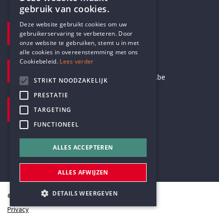
gebruik van cookies.
ENGLISH
Deze website gebruikt cookies om uw
TELEFOON
gebruikerservaring te verbeteren. Door
DUTCH
+32 3 233 70 32
onze website te gebruiken, stemt u in met
alle cookies in overeenstemming met ons
Cookiebeleid.
Lees verder
E-MAILADRES
secretariaat@humanistischverbond.be
STRIKT NOODZAKELIJK
PRESTATIE
BEZOEKADRES
TARGETING
Pottenbrug 4
Antwerpen, 2000
FUNCTIONEEL
ALLES ACCEPTEREN
ALLES AFWIJZEN
DETAILS WEERGEVEN
© Humanistisch Verbond 2026
Privacy