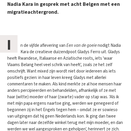
Nadia Kara in gesprek met acht Belgen met een
migratieachtergrond.
I
n de vijfde aflevering van
Een van de goeie
nodigt Nadia
Kara de creatieve duizendpoot Gladys Ferro uit. Gladys
heeft Rwandese, Italiaanse en Aziatische roots, iets 'waar
Vlaams Belang heel veel schrik van heeft', zoals ze het zelf
omschrijft. Want mixed zijn wordt niet door iedereen als iets
positiefs gezien: in haar leven kreeg Gladys met allerlei
commentaren te maken. Als kind merkte ze al hoe mensen haar
anders percipieerden en behandelden, afhankelijk of ze met
haar (witte) moeder of haar (zwarte) vader op stap was. 'Als ik
met mijn papa ergens naartoe ging, werden we genegeerd of
begonnen zij in het Engels tegen hem – omdat ze er sowieso
van uitgingen dat hij geen Nederlands kon. Ik ging dan twee
dagen later naar dezelfde winkel terug met mijn moeder, en dan
werden we wel aangesproken en geholpen', herinnert ze zich.