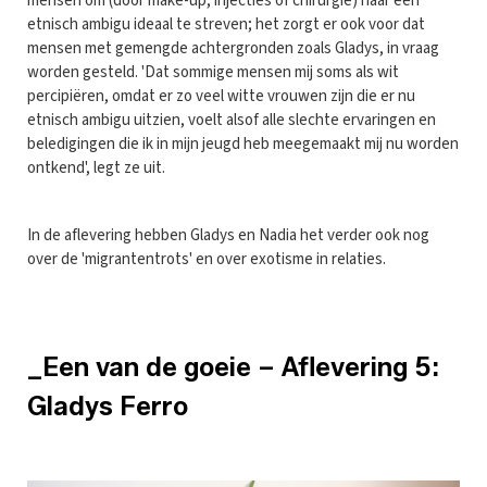
mensen om (door make-up, injecties of chirurgie) naar een
etnisch ambigu ideaal te streven; het zorgt er ook voor dat
mensen met gemengde achtergronden zoals Gladys, in vraag
worden gesteld. 'Dat sommige mensen mij soms als wit
percipiëren, omdat er zo veel witte vrouwen zijn die er nu
etnisch ambigu uitzien, voelt alsof alle slechte ervaringen en
beledigingen die ik in mijn jeugd heb meegemaakt mij nu worden
ontkend', legt ze uit.
In de aflevering hebben Gladys en Nadia het verder ook nog
over de 'migrantentrots' en over exotisme in relaties.
_Een van de goeie – Aflevering 5:
Gladys Ferro