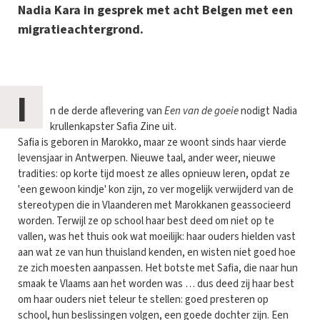
Nadia Kara in gesprek met acht Belgen met een
migratieachtergrond.
I
n de derde aflevering van
Een van de goeie
nodigt Nadia
krullenkapster Safia Zine uit.
Safia is geboren in Marokko, maar ze woont sinds haar vierde
levensjaar in Antwerpen. Nieuwe taal, ander weer, nieuwe
tradities: op korte tijd moest ze alles opnieuw leren, opdat ze
'een gewoon kindje' kon zijn, zo ver mogelijk verwijderd van de
stereotypen die in Vlaanderen met Marokkanen geassocieerd
worden. Terwijl ze op school haar best deed om niet op te
vallen, was het thuis ook wat moeilijk: haar ouders hielden vast
aan wat ze van hun thuisland kenden, en wisten niet goed hoe
ze zich moesten aanpassen. Het botste met Safia, die naar hun
smaak te Vlaams aan het worden was … dus deed zij haar best
om haar ouders niet teleur te stellen: goed presteren op
school, hun beslissingen volgen, een goede dochter zijn. Een