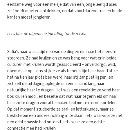
eenzame weg voor een meisje dat van een jonge leeftijd alles
zelf heeft moeten ontdekken, en dat voortdurend tussen beide
kanten moest jongleren.
Lees
hier
de algemene inleiding tot de reeks.
Safia's haar was altijd een van de dingen die haar het meeste
stoorden. Ze had krullen en ze was bang voor wat er in beide
culturen met krullen wordt geassocieerd – onverzorgd, wild,
noem maar op – dus stijlde ze als tiener altijd haar haar. Tot ze
het na tien jaar plots beu werd, haar stijltang liet liggen, en
zichzelf de uitdaging oplegde om een maand lang haar
natuurlijke haar te dragen. Het was een revelatie: ze vond haar
bos krullen mooi, en besefte dat wat haar tegenhield om haar
haar zo te dragen vooral te maken had met externe oordelen.
Op dat moment studeerde ze taal- en letterkunde, maar ze
besliste om een andere richting in te slaan. Iets waarvoor ze net
een echte passie had ontdekt, iets waar ze een echte
connectie mee had: krullen.