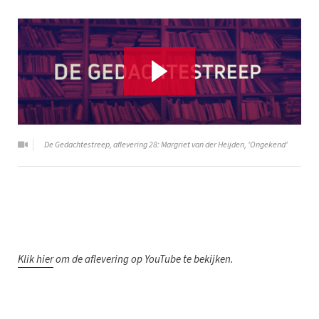
De Gedachtestreep, aflevering 28: Margriet van der Heijden, 'Ongekend'
K
lik hier
om de aflevering op YouTube te bekijken.