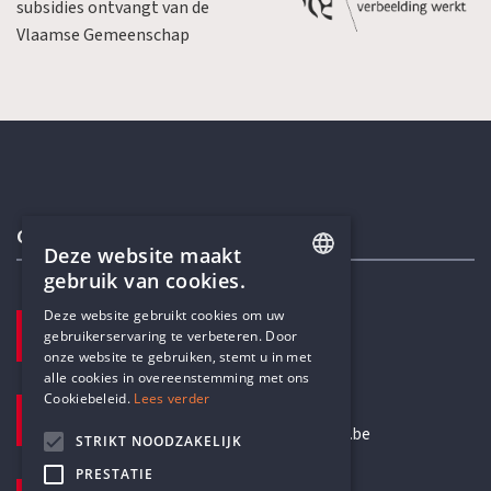
subsidies ontvangt van de
Vlaamse Gemeenschap
Contactgegevens
Deze website maakt
gebruik van cookies.
ENGLISH
Deze website gebruikt cookies om uw
TELEFOON
gebruikerservaring te verbeteren. Door
DUTCH
+32 3 233 70 32
onze website te gebruiken, stemt u in met
alle cookies in overeenstemming met ons
Cookiebeleid.
Lees verder
E-MAILADRES
secretariaat@humanistischverbond.be
STRIKT NOODZAKELIJK
PRESTATIE
BEZOEKADRES