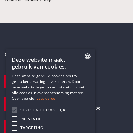
Contactgegevens
Deze website maakt
gebruik van cookies.
ENGLISH
Deze website gebruikt cookies om uw
TELEFOON
gebruikerservaring te verbeteren. Door
DUTCH
+32 3 233 70 32
onze website te gebruiken, stemt u in met
alle cookies in overeenstemming met ons
Cookiebeleid.
Lees verder
E-MAILADRES
secretariaat@humanistischverbond.be
STRIKT NOODZAKELIJK
PRESTATIE
BEZOEKADRES
TARGETING
Pottenbrug 4