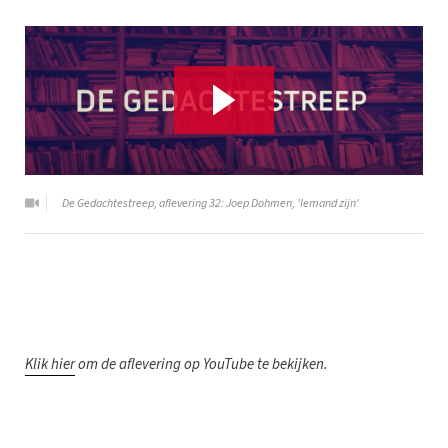
De Gedachtestreep, aflevering 32: Joep Dohmen, 'Iemand zijn'
K
lik hier
om de aflevering op YouTube te bekijken.