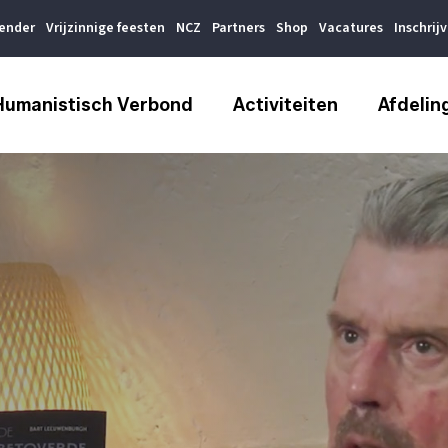
lender
Vrijzinnige feesten
NCZ
Partners
Shop
Vacatures
Inschrij
Humanistisch Verbond
Activiteiten
Afdelin