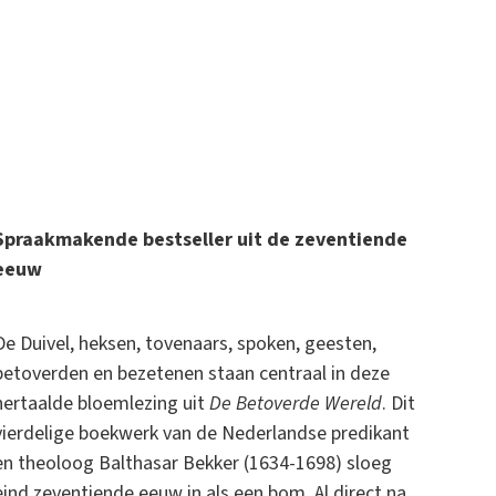
Spraakmakende bestseller uit de zeventiende
eeuw
De Duivel, heksen, tovenaars, spoken, geesten,
betoverden en bezetenen staan centraal in deze
hertaalde bloemlezing uit
De Betoverde Wereld
. Dit
vierdelige boekwerk van de Nederlandse predikant
en theoloog Balthasar Bekker (1634-1698) sloeg
eind zeventiende eeuw in als een bom. Al direct na