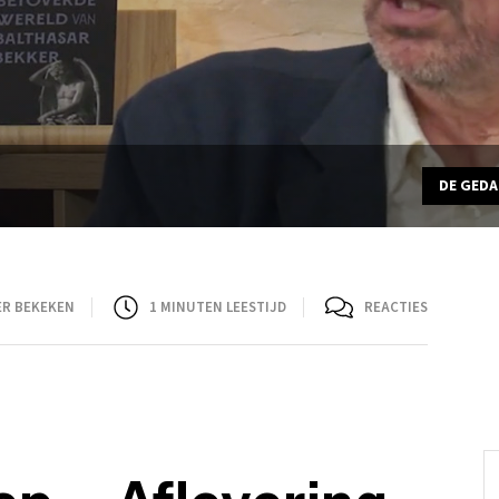
DE GED
ER BEKEKEN
1
MINUTEN LEESTIJD
REACTIES