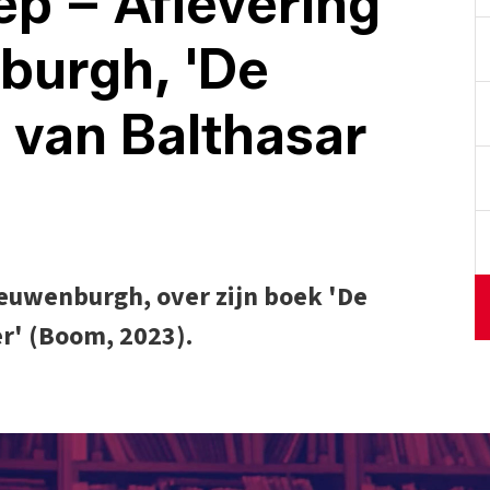
p – Aflevering
burgh, 'De
 van Balthasar
euwenburgh, over zijn boek 'De
r' (Boom, 2023).