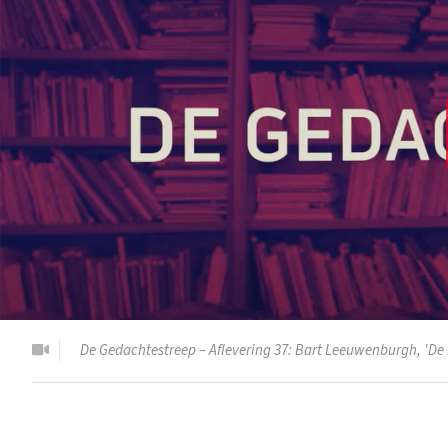
De Gedachtestreep – Aflevering 37: Bart Leeuwenburgh, 'De