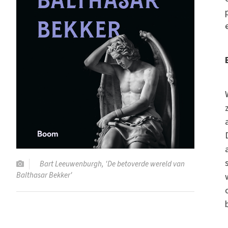
Bart Leeuwenburgh, 'De betoverde wereld van
Balthasar Bekker'