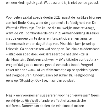
om een kledingstuk gaat. Wat passend is, is niet per se gepast.
Voor velen zal dat goede doel in 2025, naast de jaarlijkse bijdrage
aan het Rode Kruis, weer de gepromote liefdadigheid van De
Warmste Week zijn. Een keuze die nauwelijks moeite vraagt,
want de VRT bombardeerde ons in 2024 maandenlang dagelijks
met de oproep om te doneren, te participeren en langs te
komen: maak er een daguitstap van. Misschien kom je wel op
televisie. Ga ondertussen wat shoppen. De lokale middenstand
– altijd een goed doel, ook al regeert die het land – zal u
dankbaar zijn. Drink een glühwein – BV's kijk jullie contract na –
en geef dat goede morele gevoel een extra boost. Vergeet
zeker niet het waak- of knuffelvlammetje op te spelden tijdens
het livegebeuren. Ondertussen zet ik hier Dr. Feelgood nog
eens op: 'Stupidity'. Ook live, maar dan op plaat.
Mag ik een voornemen suggereren voor het nieuwe jaar? Neem
een kijkje op
GiveWell
of andere effectief altruïstische
platforms. Doneer aan doelen die écht impact maken –