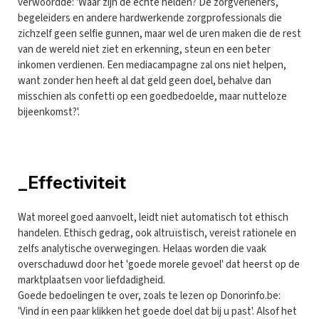
verwoordde: 'Waar zijn de echte helden? De zorgverleners,
begeleiders en andere hardwerkende zorgprofessionals die
zichzelf geen selfie gunnen, maar wel de uren maken die de rest
van de wereld niet ziet en erkenning, steun en een beter
inkomen verdienen. Een mediacampagne zal ons niet helpen,
want zonder hen heeft al dat geld geen doel, behalve dan
misschien als confetti op een goedbedoelde, maar nutteloze
bijeenkomst?'.
_Effectiviteit
Wat moreel goed aanvoelt, leidt niet automatisch tot ethisch
handelen. Ethisch gedrag, ook altruïstisch, vereist rationele en
zelfs analytische overwegingen. Helaas worden die vaak
overschaduwd door het 'goede morele gevoel' dat heerst op de
marktplaatsen voor liefdadigheid.
Goede bedoelingen te over, zoals te lezen op Donorinfo.be:
'Vind in een paar klikken het goede doel dat bij u past'. Alsof het