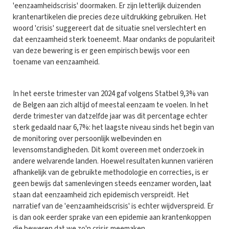
'eenzaamheidscrisis' doormaken. Er zijn letterlijk duizenden
krantenartikelen die precies deze uitdrukking gebruiken. Het
woord 'crisis' suggereert dat de situatie snel verslechtert en
dat eenzaamheid sterk toeneemt. Maar ondanks de populariteit
van deze bewering is er geen empirisch bewijs voor een
toename van eenzaamheid.
In het eerste trimester van 2024 gaf volgens Statbel 9,3% van
de Belgen aan zich altijd of meestal eenzaam te voelen. In het
derde trimester van datzelfde jaar was dit percentage echter
sterk gedaald naar 6,7%: het laagste niveau sinds het begin van
de monitoring over persoonlijk welbevinden en
levensomstandigheden. Dit komt overeen met onderzoek in
andere welvarende landen. Hoewel resultaten kunnen variëren
afhankelijk van de gebruikte methodologie en correcties, is er
geen bewijs dat samenlevingen steeds eenzamer worden, laat
staan dat eenzaamheid zich epidemisch verspreidt. Het
narratief van de 'eenzaamheidscrisis' is echter wijdverspreid. Er
is dan ook eerder sprake van een epidemie aan krantenkoppen
die beweren dat we zo'n crisis meemaken.